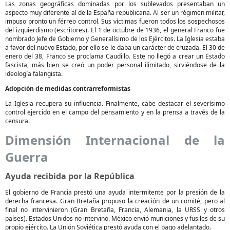
Las zonas geográficas dominadas por los sublevados presentaban un
aspecto muy diferente al de la España republicana. Al ser un régimen militar,
impuso pronto un férreo control. Sus víctimas fueron todos los sospechosos
del izquierdismo (escritores). El 1 de octubre de 1936, el general Franco fue
nombrado Jefe de Gobierno y Generalísimo de los Ejércitos. La Iglesia estaba
a favor del nuevo Estado, por ello se le daba un carácter de cruzada. El 30 de
enero del 38, Franco se proclama Caudillo. Este no llegó a crear un Estado
fascista, más bien se creó un poder personal ilimitado, sirviéndose de la
ideología falangista.
Adopción de medidas contrarreformistas
La Iglesia recupera su influencia. Finalmente, cabe destacar el severísimo
control ejercido en el campo del pensamiento y en la prensa a través de la
censura.
Dimensión Internacional de la
Guerra
Ayuda recibida por la República
El gobierno de Francia prestó una ayuda intermitente por la presión de la
derecha francesa. Gran Bretaña propuso la creación de un comité, pero al
final no intervinieron (Gran Bretaña, Francia, Alemania, la URSS y otros
países). Estados Unidos no intervino. México envió municiones y fusiles de su
propio ejército. La Unión Soviética prestó ayuda con el pago adelantado.