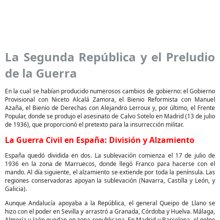
La Segunda República y el Preludio
de la Guerra
En la cual se habían producido numerosos cambios de gobierno: el Gobierno
Provisional con Niceto Alcalá Zamora, el Bienio Reformista con Manuel
Azaña, el Bienio de Derechas con Alejandro Lerroux y, por último, el Frente
Popular, donde se produjo el asesinato de Calvo Sotelo en Madrid (13 de julio
de 1936), que proporcionó el pretexto para la insurrección militar.
La Guerra Civil en España: División y Alzamiento
España quedó dividida en dos. La sublevación comienza el 17 de julio de
1936 en la zona de Marruecos, donde llegó Franco para hacerse con el
mando. Al día siguiente, el alzamiento se extiende por toda la península. Las
regiones conservadoras apoyan la sublevación (Navarra, Castilla y León, y
Galicia).
Aunque Andalucía apoyaba a la República, el general Queipo de Llano se
hizo con el poder en Sevilla y arrastró a Granada, Córdoba y Huelva. Málaga,
Almería y Jaén quedan en zona republicana. En Madrid y Barcelona, el golpe