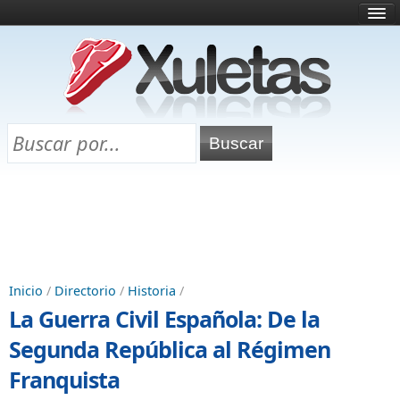
Inicio
¿Qué es esto?
Directorio
Selectividad
Chuletas para exámenes
Programa Chuletas
Inicio
/
Directorio
/
Historia
/
La Guerra Civil Española: De la
Segunda República al Régimen
Franquista