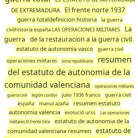
El frente norte 1937
DE EXTREMADURA
guerra totaldefinicion historia
la guerra
La
civilhistoria españa LAS OPERACIONES MILITARES
guerra
de la restauracion a la guerra civil
estatuto de autonomia vasco
guerra civil
resumen
operaciones militares
zona republicana
del estatuto de autonomia de la
comunidad valenciana
operaciones militares
julio 1936 franco
guerra civil
guerra civil
legión condor
resumen estatuto
españa
manul azaña
autonomia valencia
evolució urss
Las operaciones
estatuto de autonomia de la
militares El frente Este
estatuto de
comunidad valenciana resumen