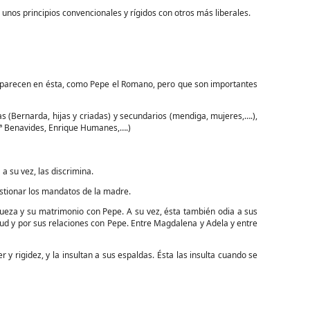
e unos principios convencionales y rígidos con otros más liberales.
aparecen en ésta, como Pepe el Romano, pero que son importantes
tas (Bernarda, hijas y criadas) y secundarios (mendiga, mujeres,….),
o Mª Benavides, Enrique Humanes,….)
a su vez, las discrimina.
estionar los mandatos de la madre.
iqueza y su matrimonio con Pepe. A su vez, ésta también odia a sus
tud y por sus relaciones con Pepe. Entre Magdalena y Adela y entre
y rigidez, y la insultan a sus espaldas. Ésta las insulta cuando se