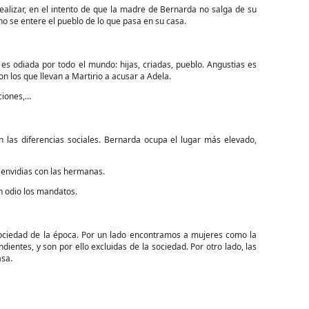
realizar, en el intento de que la madre de Bernarda no salga de su
no se entere el pueblo de lo que pasa en su casa.
 es odiada por todo el mundo: hijas, criadas, pueblo. Angustias es
on los que llevan a Martirio a acusar a Adela.
iciones,…
an las diferencias sociales. Bernarda ocupa el lugar más elevado,
 envidias con las hermanas.
n odio los mandatos.
 sociedad de la época. Por un lado encontramos a mujeres como la
dientes, y son por ello excluidas de la sociedad. Por otro lado, las
asa.