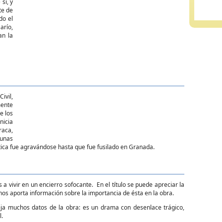
sí, y
te de
do el
arío,
an la
ivil,
mente
e los
nicia
raca,
 unas
lítica fue agravándose hasta que fue fusilado en Granada.
a vivir en un encierro sofocante.
En el título se puede apreciar la
 nos aporta información sobre la importancia de ésta en la obra.
eja muchos datos de la obra: es un drama con desenlace trágico,
l.