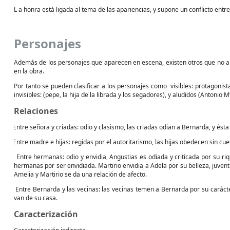
L a honra está ligada al tema de las apariencias, y supone un conflicto entr
Personajes
Además de los personajes que aparecen en escena, existen otros que no 
en la obra.
Por tanto se pueden clasificar a los personajes como
visibles: protagonis
invisibles: (pepe, la hija de la librada y los segadores), y aludidos (Antoni
Relaciones
Entre señora y criadas: odio y clasismo, las criadas odian a Bernarda, y ésta
·
Entre madre e hijas: regidas por el autoritarismo, las hijas obedecen sin cu
·
Entre hermanas: odio y envidia, Angustias es odiada y criticada por su r
·
hermanas por ser envidiada. Martirio envidia a Adela por su belleza, juven
Amelia y Martirio se da una relación de afecto.
Entre Bernarda y las vecinas: las vecinas temen a Bernarda por su carácter 
·
van de su casa.
Caracterización