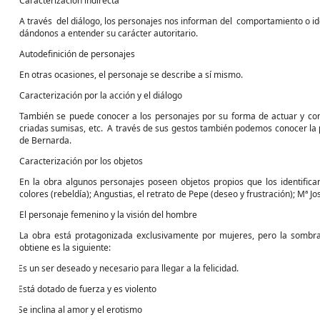
Caracterización indirecta
A través
del diálogo, los personajes nos informan del
comportamiento o ide
dándonos a entender su carácter autoritario.
Autodefinición de personajes
En otras ocasiones, el personaje se describe a sí mismo.
Caracterización por la acción y el diálogo
También se puede conocer a los personajes por su forma de actuar y compo
criadas sumisas, etc.
A través de sus gestos también podemos conocer la p
de Bernarda.
Caracterización por los objetos
En la obra algunos personajes poseen objetos propios que los identifica
colores (rebeldía); Angustias, el retrato de Pepe (deseo y frustración); Mª Jos
El personaje femenino y la visión del hombre
La obra está protagonizada exclusivamente por mujeres, pero la sombra
obtiene es la siguiente:
Es un ser deseado y necesario para llegar a la felicidad.
·
Está dotado de fuerza y es violento
·
Se inclina al amor y el erotismo
·