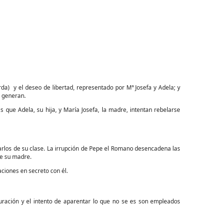
rda)
y el deseo de libertad, representado por Mª Josefa y Adela; y
s generan.
 que Adela, su hija, y María Josefa, la madre, intentan rebelarse
rlos de su clase. La irrupción de Pepe el Romano desencadena las
de su madre.
aciones en secreto con él.
uración y el intento de aparentar lo que no se es son empleados