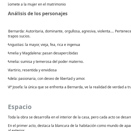
Somete a la mujer en el matrimonio
·
Análisis de los personajes
Bernarda: Autoritaria, dominante, orgullosa, agresiva, violenta…. Pertenece 
·
trapos sucios.
Angustias: la mayor, vieja, fea, rica e ingenua
·
Amelia y Magdalena: pasan desapercibidas
·
Amelia: sumisa y temerosa del poder materno.
·
Martirio, resentida y envidiosa
·
Adela: pasionaria, con deseo de libertad y amor.
·
Mª Josefa: la única que se enfrenta a Bernarda, ve la realidad de verdad a tr
·
Espacio
Toda la obra se desarrolla en el interior de la casa, pero cada acto se desar
En el primer acto, destaca la blancura de la habitación como mundo de ap
al exterior.