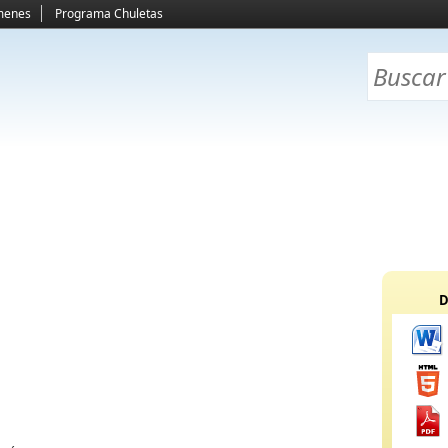
menes
Programa Chuletas
D