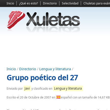
Inicio
¿Qué es esto?
Directorio
Selectividad
Chuletas para exá
Inicio
/
Directorio
/
Lengua y literatura
/
Grupo poético del 27
Javi
Lengua y literatura
Enviado por
y clasificado en
Escrito el
20 de Octubre de 2007
en
español con un tamaño de 14,67 KB