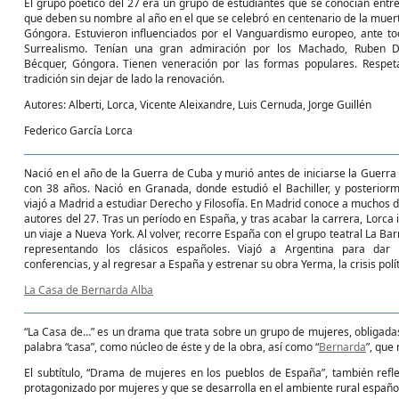
El grupo poético del 27 era un grupo de estudiantes que se conocían entre 
que deben su nombre al año en el que se celebró en centenario de la muer
Góngora. Estuvieron influenciados por el Vanguardismo europeo, ante to
Surrealismo. Tenían una gran admiración por los Machado, Ruben D
Bécquer, Góngora. Tienen veneración por las formas populares. Respet
tradición sin dejar de lado la renovación.
Autores: Alberti, Lorca, Vicente Aleixandre, Luis Cernuda, Jorge Guillén
Federico García Lorca
Nació en el año de la Guerra de Cuba y murió antes de iniciarse la Guerra C
con 38 años. Nació en Granada, donde estudió el Bachiller, y posterior
viajó a Madrid a estudiar Derecho y Filosofía. En Madrid conoce a muchos d
autores del 27. Tras un período en España, y tras acabar la carrera, Lorca i
un viaje a Nueva York. Al volver, recorre España con el grupo teatral La Bar
representando los clásicos españoles. Viajó a Argentina para dar
conferencias, y al regresar a España y estrenar su obra Yerma, la crisis po
La Casa de Bernarda Alba
“La Casa de…” es un drama que trata sobre un grupo de mujeres, obligadas 
palabra “casa”, como núcleo de éste y de la obra, así como “
Bernarda
”, que
El subtítulo, “Drama de mujeres en los pueblos de España”, también refl
protagonizado por mujeres y que se desarrolla en el ambiente rural españo