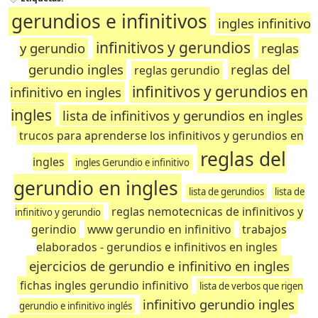
gerundios e infinitivos
ingles infinitivo
infinitivos y gerundios
y gerundio
reglas
gerundio ingles
reglas del
reglas gerundio
infinitivos y gerundios en
infinitivo en ingles
ingles
lista de infinitivos y gerundios en ingles
trucos para aprenderse los infinitivos y gerundios en
reglas del
ingles
ingles Gerundio e infinitivo
gerundio en ingles
lista de gerundios
lista de
reglas nemotecnicas de infinitivos y
infinitivo y gerundio
gerindio
www gerundio en infinitivo
trabajos
elaborados - gerundios e infinitivos en ingles
ejercicios de gerundio e infinitivo en ingles
fichas ingles gerundio infinitivo
lista de verbos que rigen
infinitivo gerundio ingles
gerundio e infinitivo inglés