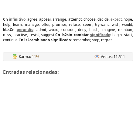
Cn
infinitivo
: agree, appear, arrange, attempt, choose, decide,
expect
, hope,
help, learn, manage, offer, promise, refuse, seem, try,want, wish, would,
like.
Cn
gerundio
: admit, avoid, consider, deny, finish, imagine, mention,
miss, practise, resist, suggest.
Cn ls2sin cambiar
significado
: begin, start,
continue.
Cn ls2cambiando significado
: remember, stop, regret
Karma:
11%
Visitas: 11.511
Entradas relacionadas: