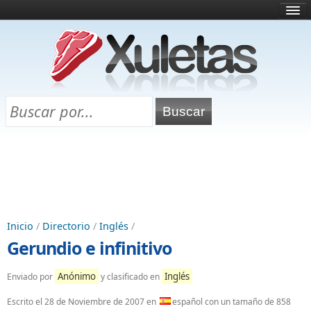
Inicio
¿Qué es esto?
Directorio
Selectividad
Chuletas para exámenes
Programa Chuletas
Inicio
/
Directorio
/
Inglés
/
Gerundio e infinitivo
Anónimo
Inglés
Enviado por
y clasificado en
Escrito el
28 de Noviembre de 2007
en
español con un tamaño de 858