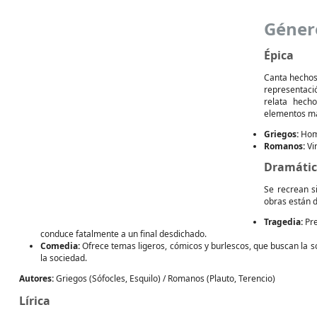
Género
Épica
Canta hechos
representaci
relata hecho
elementos ma
Griegos:
Hom
Romanos:
Vir
Dramáti
Se recrean s
obras están 
Tragedia:
Pre
conduce fatalmente a un final desdichado.
Comedia:
Ofrece temas ligeros, cómicos y burlescos, que buscan la son
la sociedad.
Autores:
Griegos (Sófocles, Esquilo) / Romanos (Plauto, Terencio)
Lírica