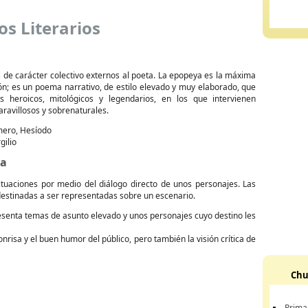
s Literarios
 de carácter colectivo externos al poeta. La epopeya es la máxima
ón; es un poema narrativo, de estilo elevado y muy elaborado, que
s heroicos, mitológicos y legendarios, en los que intervienen
ravillosos y sobrenaturales.
ero, Hesíodo
gilio
ca
ituaciones por medio del diálogo directo de unos personajes. Las
destinadas a ser representadas sobre un escenario.
senta temas de asunto elevado y unos personajes cuyo destino les
risa y el buen humor del público, pero también la visión crítica de
Chu
Prima