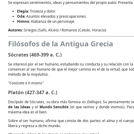
Se expresan sentimientos, ideas y pensamientos del propio autor. Presenta 
Elegía:
Tristeza y dolor.
Oda:
Asuntos elevados y preocupaciones.
Himno:
Alabanza de un personaje.
Autores:
Griegos (Safo, Alceo) / Romanos (Catulo, Horacio)
Filósofos de la Antigua Grecia
Sócrates (469-399 a. C.)
Se interesó por el ser humano, estudiando su conducta y su relación con la 
convencer al ser humano de que el mejor camino es el de la virtud, que to
método de la
mayéutica
.
"Conócete a ti mismo"
Platón (427-347 a. C.)
Discípulo de Sócrates, su obra más famosa es
Diálogos
. Su pensamiento se
de las Ideas
y el
Mundo Sensible
(el que vemos y donde vivimos). Para
máxima idea es el bien.
Sobre el ser humano, afirma que consta de dos partes: el alma y el cuerp
libera y regresa a dicho mundo.