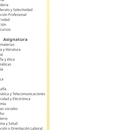
daria
lerato y Selectividad
ción Profesional
rsidad
ción
 cursos
Asignatura
 materias
 y literatura
ia
fía y ética
áticas
gía
ca
s
afía
mática y Telecomunicaciones
icidad y Electrónica
omía
as sociales
cho
terio
ina y Salud
ción y Orientación Laboral