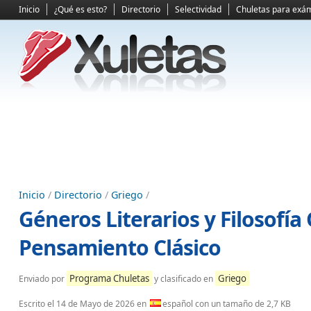
Inicio
¿Qué es esto?
Directorio
Selectividad
Chuletas para exá
Inicio
/
Directorio
/
Griego
/
Géneros Literarios y Filosofí
Pensamiento Clásico
Programa Chuletas
Griego
Enviado por
y clasificado en
Escrito el
14 de Mayo de 2026
en
español con un tamaño de 2,7 KB