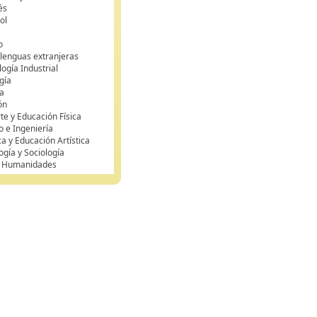
és
ol
o
 lenguas extranjeras
ogía Industrial
gía
a
ón
te y Educación Física
o e Ingeniería
ca y Educación Artística
ogía y Sociología
y Humanidades