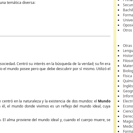
una temática diversa:
Secun
Bachil
Forma
Unive
Oposi
Otros
Otras
Lengua
Histor
Filoso
sociedad. Centró su interés en la búsqueda de la verdad; su fin era
Matem
do el mundo posee pero que debe descubrir por sí mismo. Utilizó el
Biolo
Física
Quími
Inglé
Geogr
Infor
 centró en la naturaleza y la existencia de dos mundos: el
Mundo
Electr
 él, el mundo donde vivimos es un reflejo del mundo ideal, cuya
Econ
Cienci
Dere
o. El alma proviene del mundo ideal y, cuando el cuerpo muere, se
Magis
Medic
Forma