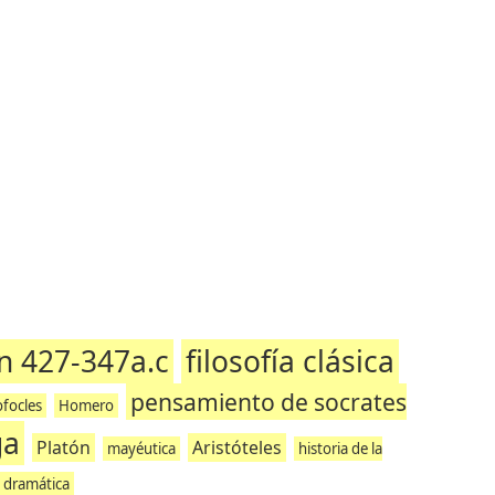
n 427-347a.c
filosofía clásica
pensamiento de socrates
ofocles
Homero
ga
Platón
Aristóteles
mayéutica
historia de la
dramática