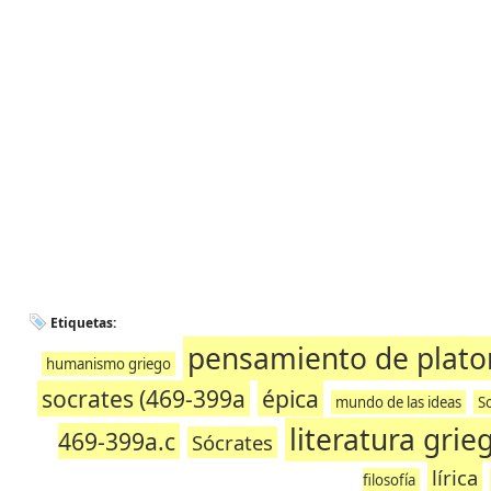
Etiquetas:
pensamiento de plato
humanismo griego
socrates (469-399a
épica
mundo de las ideas
S
literatura grie
469-399a.c
Sócrates
lírica
filosofía