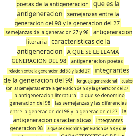
que es la
poetas de la antigeneracion
antigeneracion
semejanzas entre la
generacion del 98 y la generacion del 27
antigeneracion
semejanzas de la generacion 27 y 98
caracteristicas de la
literaria
antigeneracion
A QUE SE LE LLAMA
GENERACION DEL 98
antigeneracion poetas
integrantes
relacion entre la generacion del 98 y la del 27
de la generacion del 98
lenguaje generacional
cuales
son las semejanzas entre la generacion del 98 y la generacion del 27
la antigeneracion literatura
a que se denomino
generacion del 98
las semejanzas y las diferencias
la
entre la generacion del 98 y la generacion el 27
antigeneracion caracteristicas
integrantes
generacion 98
a que se denomina generacion del 98 y que