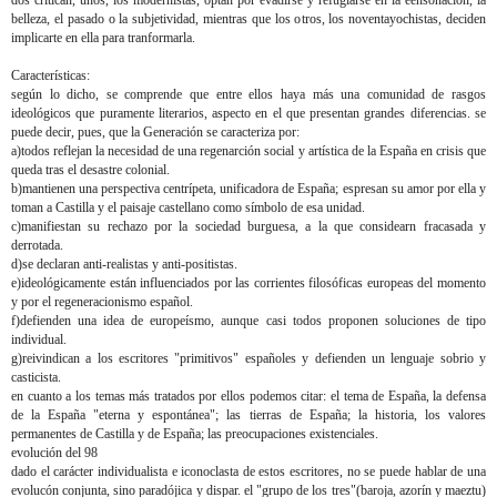
dos critican, unos, los modernistas, optan por evadirse y refugiarse en la eensoñación, la
belleza, el pasado o la subjetividad, mientras que los otros, los noventayochistas, deciden
implicarte en ella para tranformarla.
Características:
según lo dicho, se comprende que entre ellos haya más una comunidad de rasgos
ideológicos que puramente literarios, aspecto en el que presentan grandes diferencias. se
puede decir, pues, que la Generación se caracteriza por:
a)todos reflejan la necesidad de una regenarción social y artística de la España en crisis que
queda tras el desastre colonial.
b)mantienen una perspectiva centrípeta, unificadora de España; espresan su amor por ella y
toman a Castilla y el paisaje castellano como símbolo de esa unidad.
c)manifiestan su rechazo por la sociedad burguesa, a la que considearn fracasada y
derrotada.
d)se declaran anti-realistas y anti-positistas.
e)ideológicamente están influenciados por las corrientes filosóficas europeas del momento
y por el regeneracionismo español.
f)defienden una idea de europeísmo, aunque casi todos proponen soluciones de tipo
individual.
g)reivindican a los escritores "primitivos" españoles y defienden un lenguaje sobrio y
casticista.
en cuanto a los temas más tratados por ellos podemos citar: el tema de España, la defensa
de la España "eterna y espontánea"; las tierras de España; la historia, los valores
permanentes de Castilla y de España; las preocupaciones existenciales.
evolución del 98
dado el carácter individualista e iconoclasta de estos escritores, no se puede hablar de una
evolucón conjunta, sino paradójica y dispar. el "grupo de los tres"(baroja, azorín y maeztu)