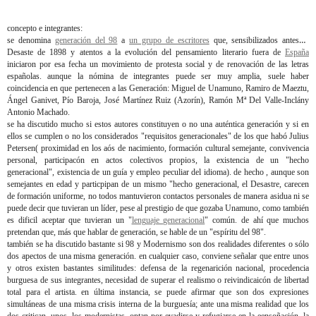
concepto e integrantes:
se denomina
generación del 98
a
un grupo de escritores
que, sensibilizados antes el
Desaste de 1898 y atentos a la evolución del pensamiento literario fuera de
España
iniciaron por esa fecha un movimiento de protesta social y de renovación de las letras
españolas. aunque la nómina de integrantes puede ser muy amplia, suele haber
coincidencia en que pertenecen a las Generación: Miguel de Unamuno, Ramiro de Maeztu,
Ángel Ganivet, Pío Baroja, José Martínez Ruiz (Azorín), Ramón Mª Del Valle-Inclány
Antonio Machado.
se ha discutido mucho si estos autores constituyen o no una auténtica generación y si en
ellos se cumplen o no los considerados "requisitos generacionales" de los que habó Julius
Petersen( proximidad en los aós de nacimiento, formación cultural semejante, convivencia
personal, participacón en actos colectivos propios, la existencia de un "hecho
generacional", existencia de un guía y empleo peculiar del idioma). de hecho , aunque son
semejantes en edad y particpipan de un mismo "hecho generacional, el Desastre, carecen
de formación uniforme, no todos mantuvieron contactos personales de manera asidua ni se
puede decir que tuvieran un líder, pese al prestigio de que gozaba Unamuno, como también
es dificil aceptar que tuvieran un "
lenguaje generacional
" común. de ahí que muchos
pretendan que, más que hablar de generación, se hable de un "espíritu del 98".
también se ha discutido bastante si 98 y Modernismo son dos realidades diferentes o sólo
dos apectos de una misma generación. en cualquier caso, conviene señalar que entre unos
y otros existen bastantes similitudes: defensa de la regenarición nacional, procedencia
burguesa de sus integrantes, necesidad de superar el realismo o reivindicaicón de libertad
total para el artista. en última instancia, se puede afirmar que son dos expresiones
simultáneas de una misma crisis interna de la burguesía; ante una misma realidad que los