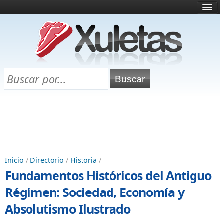
Inicio
¿Qué es esto?
Directorio
Selectividad
Chuletas para exámenes
Programa Chuletas
Inicio
/
Directorio
/
Historia
/
Fundamentos Históricos del Antiguo
Régimen: Sociedad, Economía y
Absolutismo Ilustrado