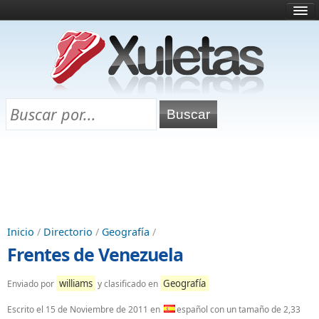
Inicio
¿Qué es esto?
Directorio
Selectividad
Chuletas para exámenes
Programa Chuletas
Inicio
/
Directorio
/
Geografía
/
Frentes de Venezuela
williams
Geografía
Enviado por
y clasificado en
Escrito el
15 de Noviembre de 2011
en
español con un tamaño de 2,33