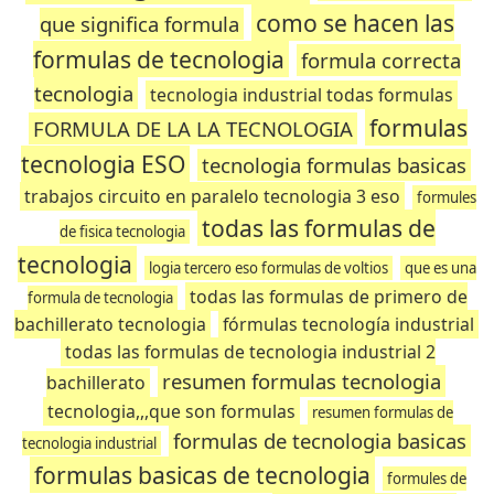
como se hacen las
que significa formula
formulas de tecnologia
formula correcta
tecnologia
tecnologia industrial todas formulas
formulas
FORMULA DE LA LA TECNOLOGIA
tecnologia ESO
tecnologia formulas basicas
trabajos circuito en paralelo tecnologia 3 eso
formules
todas las formulas de
de fisica tecnologia
tecnologia
logia tercero eso formulas de voltios
que es una
todas las formulas de primero de
formula de tecnologia
bachillerato tecnologia
fórmulas tecnología industrial
todas las formulas de tecnologia industrial 2
resumen formulas tecnologia
bachillerato
tecnologia,,,que son formulas
resumen formulas de
formulas de tecnologia basicas
tecnologia industrial
formulas basicas de tecnologia
formules de