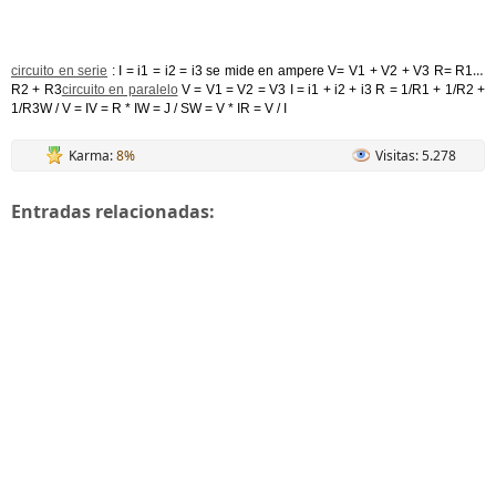
circuito en serie
: I = i1 = i2 = i3 se mide en ampere V= V1 + V2 + V3 R= R1 +
R2 + R3
circuito en paralelo
V = V1 = V2 = V3 I = i1 + i2 + i3 R = 1/R1 + 1/R2 +
1/R3W / V = IV = R * IW = J / SW = V * IR = V / I
Karma:
8%
Visitas: 5.278
Entradas relacionadas: