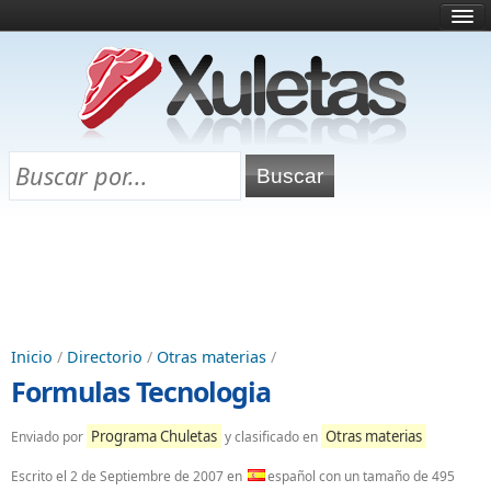
Inicio
¿Qué es esto?
Directorio
Selectividad
Chuletas para exámenes
Programa Chuletas
Inicio
/
Directorio
/
Otras materias
/
Formulas Tecnologia
Programa Chuletas
Otras materias
Enviado por
y clasificado en
Escrito el
2 de Septiembre de 2007
en
español con un tamaño de 495