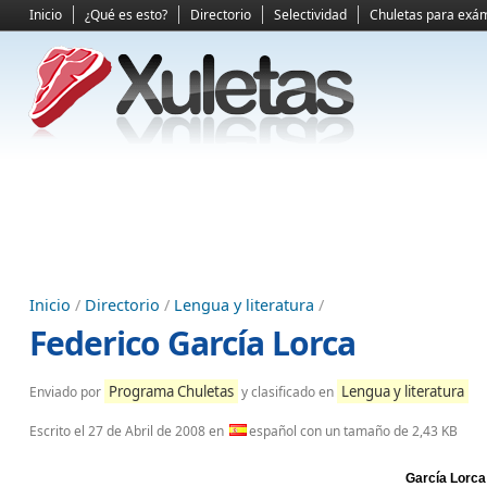
Inicio
¿Qué es esto?
Directorio
Selectividad
Chuletas para exá
Inicio
/
Directorio
/
Lengua y literatura
/
Federico García Lorca
Programa Chuletas
Lengua y literatura
Enviado por
y clasificado en
Escrito el
27 de Abril de 2008
en
español con un tamaño de 2,43 KB
García Lorca