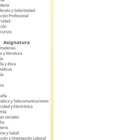
daria
lerato y Selectividad
ción Profesional
rsidad
ción
 cursos
Asignatura
 materias
 y literatura
ia
fía y ética
áticas
gía
ca
s
afía
mática y Telecomunicaciones
icidad y Electrónica
omía
as sociales
cho
terio
ina y Salud
ción y Orientación Laboral