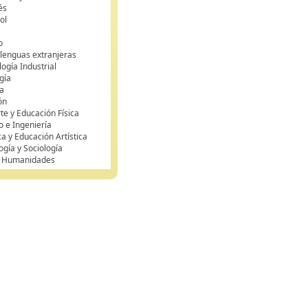
és
ol
o
 lenguas extranjeras
ogía Industrial
gía
a
ón
te y Educación Física
o e Ingeniería
ca y Educación Artística
ogía y Sociología
y Humanidades