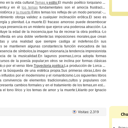
mo en la vida cultural.
Temas
y estilo:
El mundo poético lorquiano es
olento,y en él
los temas
fundamentales son el amor,la frustración
histórica y
la muerte
.Estos temas los refleja de un modo personal:-El
timiento otorga validez a cualquier inclinación erótica.El sexo es
ergía y plenitud.-La muerte.El fracaso amoroso puede desembocar
cuya presencia es un misterio que ejerce una poderosa atracción.-La
ituye la edad de la inocencia,que ha de recrear la obra poética.-Lo
ifiesta en una doble vertiente:las imposiciones morales,que crean
radas y una realidad que siempre castiga al indefenso.En sus
s se mantienen algunas constantes:la función evocadora de las
resencia de símbolos,la imagen visionaria,la tendencia impresionista
ncia de la musicalidad.En lagunos poemas,Lorca adopta formas
cursos de la poesía popular;en otros se inclina por formas clásicas
o,o por el verso libre.
Trayectoria poética:
La producción de Lorca se
or la búsqueda de una estética propia.Sus primeras obras,Libro de
influidos por el modernismo y el romanticismo.Los siguientes libros
la convivencia de elementos tradicionales,cultos y populares con
presenta cambios formales y en el tratamiento de los temas,en estos
el tono lírico y los temas de amor y la muerte:Lklanto por Ignacio
Visitas: 2.319
Chu
Prima