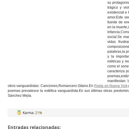
su protagonis
trágico y vi
existencial e 
amor.Este sen
fuente de en
en la muerte,
infancia.Cons
social.Se man
vidas frust
composicione
palabras,la p
y la importa
métricas y re
como el sonet
caracteriza p
poemas,están 
manifiestan 
otros vanguardistas: Canciones,Romancero Gitano.En
Poeta en Nueva York
poemas prevalesce la estética vanguardista.En sus últimas obras predomina 
Sánchez Mejía.
Karma:
21%
Entradas relacionadas: