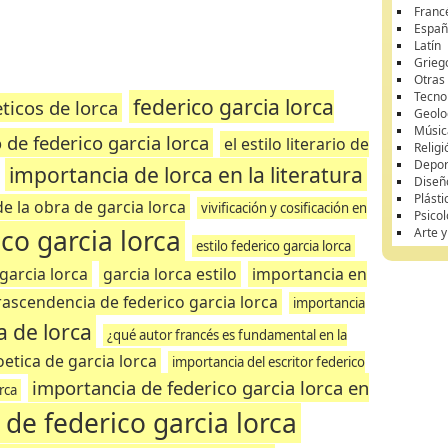
Franc
Españ
Latín
Grieg
Otras
Tecnol
federico garcia lorca
ticos de lorca
Geolo
Músic
de federico garcia lorca
el estilo literario de
Religi
Depor
importancia de lorca en la literatura
Diseñ
Plásti
de la obra de garcia lorca
vivificación y cosificación en
Psicol
co garcia lorca
Arte 
estilo federico garcia lorca
garcia lorca
garcia lorca estilo
importancia en
rascendencia de federico garcia lorca
importancia
a de lorca
¿qué autor francés es fundamental en la
oetica de garcia lorca
importancia del escritor federico
importancia de federico garcia lorca en
orca
 de federico garcia lorca