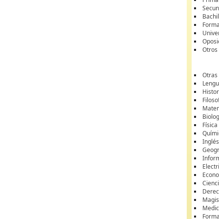
Secun
Bachil
Forma
Unive
Oposi
Otros
Otras
Lengua
Histor
Filoso
Matem
Biolo
Física
Quími
Inglé
Geogr
Infor
Electr
Econ
Cienci
Dere
Magis
Medic
Forma