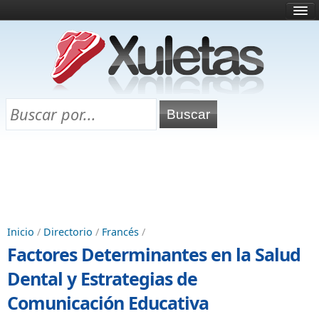
Inicio
¿Qué es esto?
Directorio
Selectividad
Chuletas para exámenes
Programa Chuletas
Inicio
/
Directorio
/
Francés
/
Factores Determinantes en la Salud
Dental y Estrategias de
Comunicación Educativa