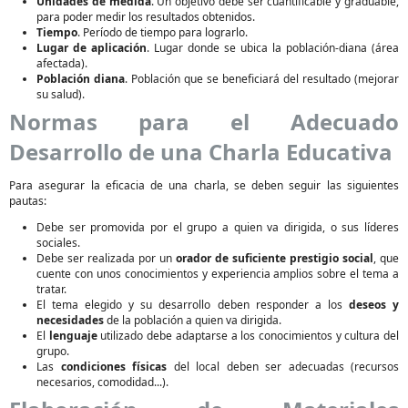
Unidades de medida
. Un objetivo debe ser cuantificable y graduable,
para poder medir los resultados obtenidos.
Tiempo
. Período de tiempo para lograrlo.
Lugar de aplicación
. Lugar donde se ubica la población-diana (área
afectada).
Población diana
. Población que se beneficiará del resultado (mejorar
su salud).
Normas para el Adecuado
Desarrollo de una Charla Educativa
Para asegurar la eficacia de una charla, se deben seguir las siguientes
pautas:
Debe ser promovida por el grupo a quien va dirigida, o sus líderes
sociales.
Debe ser realizada por un
orador de suficiente prestigio social
, que
cuente con unos conocimientos y experiencia amplios sobre el tema a
tratar.
El tema elegido y su desarrollo deben responder a los
deseos y
necesidades
de la población a quien va dirigida.
El
lenguaje
utilizado debe adaptarse a los conocimientos y cultura del
grupo.
Las
condiciones físicas
del local deben ser adecuadas (recursos
necesarios, comodidad...).