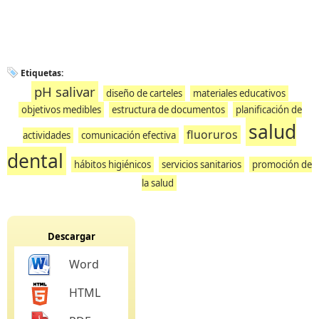
Etiquetas:
pH salivar
diseño de carteles
materiales educativos
objetivos medibles
estructura de documentos
planificación de
salud
fluoruros
actividades
comunicación efectiva
dental
hábitos higiénicos
servicios sanitarios
promoción de
la salud
Descargar
Word
HTML