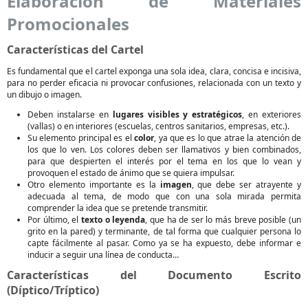
Elaboración de Materiales
Promocionales
Características del Cartel
Es fundamental que el cartel exponga una sola idea, clara, concisa e incisiva,
para no perder eficacia ni provocar confusiones, relacionada con un texto y
un dibujo o imagen.
Deben instalarse en
lugares visibles y estratégicos
, en exteriores
(vallas) o en interiores (escuelas, centros sanitarios, empresas, etc.).
Su elemento principal es el
color
, ya que es lo que atrae la atención de
los que lo ven. Los colores deben ser llamativos y bien combinados,
para que despierten el interés por el tema en los que lo vean y
provoquen el estado de ánimo que se quiera impulsar.
Otro elemento importante es la
imagen
, que debe ser atrayente y
adecuada al tema, de modo que con una sola mirada permita
comprender la idea que se pretende transmitir.
Por último, el
texto o leyenda
, que ha de ser lo más breve posible (un
grito en la pared) y terminante, de tal forma que cualquier persona lo
capte fácilmente al pasar. Como ya se ha expuesto, debe informar e
inducir a seguir una línea de conducta…
Características del Documento Escrito
(Díptico/Tríptico)