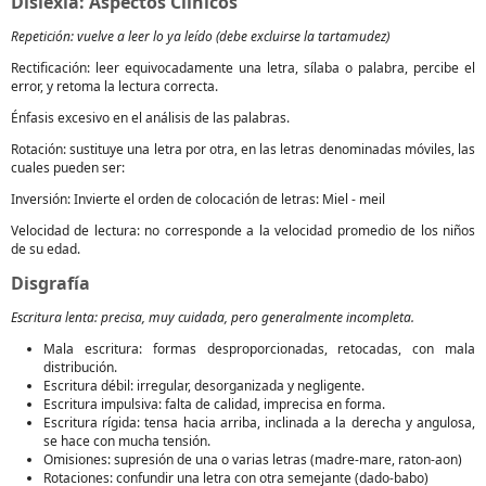
Dislexia: Aspectos Clínicos
Repetición: vuelve a leer lo ya leído (debe excluirse la tartamudez)
Rectificación: leer equivocadamente una letra, sílaba o palabra, percibe el
error, y retoma la lectura correcta.
Énfasis excesivo en el análisis de las palabras.
Rotación: sustituye una letra por otra, en las letras denominadas móviles, las
cuales pueden ser:
Inversión: Invierte el orden de colocación de letras: Miel - meil
Velocidad de lectura: no corresponde a la velocidad promedio de los niños
de su edad.
Disgrafía
Escritura lenta: precisa, muy cuidada, pero generalmente incompleta.
Mala escritura: formas desproporcionadas, retocadas, con mala
distribución.
Escritura débil: irregular, desorganizada y negligente.
Escritura impulsiva: falta de calidad, imprecisa en forma.
Escritura rígida: tensa hacia arriba, inclinada a la derecha y angulosa,
se hace con mucha tensión.
Omisiones: supresión de una o varias letras (madre-mare, raton-aon)
Rotaciones: confundir una letra con otra semejante (dado-babo)