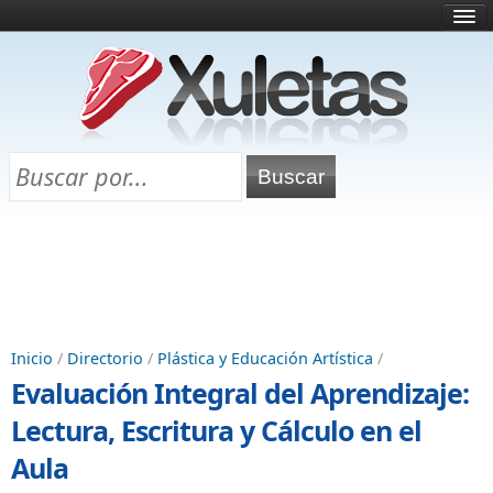
Inicio
¿Qué es esto?
Directorio
Selectividad
Chuletas para exámenes
Programa Chuletas
Inicio
/
Directorio
/
Plástica y Educación Artística
/
Evaluación Integral del Aprendizaje:
Lectura, Escritura y Cálculo en el
Aula