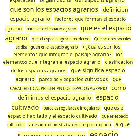
explicacion
que son los espacios agrarios
definicion
espacio agrario
factores que forman el espacio
que es el espacio
agrario
parcelas del espacio agrario
agrario
q es el espacio agrario moderno
Que actores sociales
⦁ ¿Cuáles son los
se distinguen en el espacio agrario
elementos que integran el paisaje agrario?
los
elementos que integran el espacio agrario
clasificacion
que significa espacio
de los espacios agrarios
agrario
parcelas y espacios cultivados
QUE
como
CARATERISTICAS PRESENTAN LOS ESPACIOS AGRARIO
espacio
definimos el espacio agrario
cultivado
que es el
parcelas regulares e irregulares
espacio habitado y el espacio cultivado
que es espacio
a que
cultibado
la gestion administrativa en el espacio agrario
espacio
llamamos espacio agrario