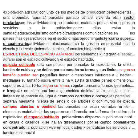
explotacion agraria
: conjunto de los medios de produccion pertenecientes a
una propiedad agraria( parcelas ganado utillaje vivienda etc..)
sector
terciario:
son las actividades q no producen materias primas sino q prestan
servicios a la poblacion,entre ellos estan la
sanidad,educacion,turismo,comercio,transportes,comunicaciones.en los
paises mas desarrollados en el sector q mas predominante.
terciario superior
o cuaternario:
actividades relacionadas cn la gestion empresarial ocn la
ciencia y la tecnica(microelectronica,informatica,biogenetica)
ESTRUCTURA DEL
ESPACIO AGRARIO
los elementos k integran
el espacio
agrario
son el
espacio
cultivado y el espacio habitado.
espacio cultivado
esta compuesto por parcelas
la parcela es la unidad
basica de cultivo y se define por su tamaño su forma y sus limites
segun su
tamaño pueden ser
:
pequeñas
tienen dimensiones inferiores a 1 hectarea
medianas
su tamaño oscila entre 1 ha y 10 ha
grandes
tienen dimensiones
superiores a las 10 ha
segun su forma:
regular
. presenta formas geometricas
e
irregular
no tiene una forma geometrica definida la existencia o no de
limites
en la parcela da lugar a
: campos cerrados o bocage
.las parcelas se
separan mediante hileras de setos o de arboles o con muros de piedra.
campos abiertos u opnfield
las parcelas no estan cerradas ni tienen
elementos materiales k las separen se diferencia por la forma de cultivo o la
explotacion
el espacio habitado
poblamiento disperso
la poblacion habita
en casas o caserios k se hallan diseminados por el campo
poblamiento
concentrado
la poblacion vive en localidades k centralizan los servicios y la
funcion residencial