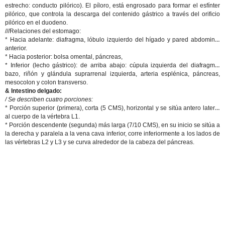
estrecho: conducto pilórico). El píloro, está engrosado para formar el esfínter
pilórico, que controla la descarga del contenido gástrico a través del orificio
pilórico en el duodeno.
///Relaciones del estomago:
*
Hacia adelante
: diafragma, lóbulo izquierdo del hígado y pared abdominal
anterior.
*
Hacia posterior
: bolsa omental, páncreas,
*
Inferior
(lecho gástrico): de arriba abajo: cúpula izquierda del diafragma,
bazo, riñón y glándula suprarrenal izquierda, arteria esplénica, páncreas,
mesocolon y colon transverso.
& Intestino delgado:
/ Se describen cuatro porciones:
*
Porción superior
(primera), corta (5 CMS), horizontal y se sitúa antero lateral
al cuerpo de la vértebra L1.
*
Porción descendente
(segunda) más larga (7/10 CMS), en su inicio se sitúa a
la derecha y paralela a la vena cava inferior, corre inferiormente a los lados de
las vértebras L2 y L3 y se curva alrededor de la cabeza del páncreas.