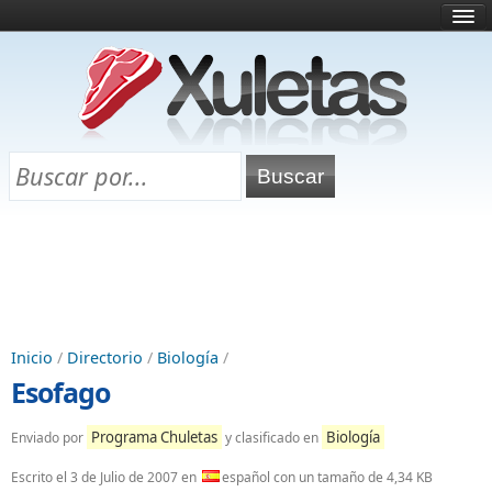
Inicio
¿Qué es esto?
Directorio
Selectividad
Chuletas para exámenes
Programa Chuletas
Inicio
/
Directorio
/
Biología
/
Esofago
Programa Chuletas
Biología
Enviado por
y clasificado en
Escrito el
3 de Julio de 2007
en
español con un tamaño de 4,34 KB