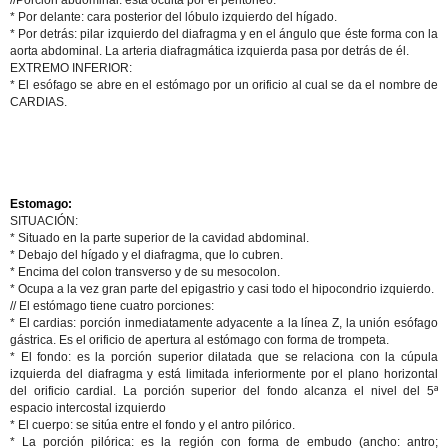
//
Porción abdominal
: está oculta por el peritoneo.
* Por delante: cara posterior del lóbulo izquierdo del hígado.
* Por detrás: pilar izquierdo del diafragma y en el ángulo que éste forma con la
aorta abdominal. La arteria diafragmática izquierda pasa por detrás de él.
EXTREMO INFERIOR:
* El esófago se abre en el estómago por un orificio al cual se da el nombre de
CARDIAS.
Estomago:
SITUACIÓN:
* Situado en la parte superior de la cavidad abdominal.
* Debajo del hígado y el diafragma, que lo cubren.
* Encima del colon transverso y de su mesocolon.
* Ocupa a la vez gran parte del epigastrio y casi todo el hipocondrio izquierdo.
// El estómago tiene cuatro porciones:
* El cardias: porción inmediatamente adyacente a la línea Z, la unión esófago
gástrica. Es el orificio de apertura al estómago con forma de trompeta.
* El fondo: es la porción superior dilatada que se relaciona con la cúpula
izquierda del diafragma y está limitada inferiormente por el plano horizontal
del orificio cardial. La porción superior del fondo alcanza el nivel del 5ª
espacio intercostal izquierdo
* El cuerpo: se sitúa entre el fondo y el antro pilórico.
* La porción pilórica: es la región con forma de embudo (ancho: antro;