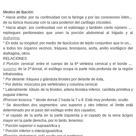
Medios de fijación:
*
Hacia arriba
: por su continuidad con la faringe y por las conexiones íntimas
de su túnica muscular con la cara posterior del cartílago cricoides.
*
Hacia abajo
: por continuidad con el estómago y también cierto número de
repliegues peritoneales que unen la porción abdominal al hígado y al
diafragma
.
*
En toda su longitud
, por medio de fascículos de tejido conjuntivo que lo unen
a todos los órganos vecinos, tráquea, bronquios, aorta, anillo esofágico del
diafragma, otros.
RELACIONES:
//
Porción cervical
: entre el cuerpo de la 6ª vértebra cervical y el borde de
superior
de la 2ª dorsal, el esófago ocupa la parte más profunda de la región
infrahioidea.
*
Por delante
: tráquea y glándula tiroides por delante de ésta,
* Por detrás: músculos pre vertebrales y columna cervical
* Lateralmente: lóbulo de la tiroides, arteria tiroidea inferior, carótida primitiva y
yugular interna.
//Porcion toracica: * desde dorsal 2 hasta la 7 u 8. Está muy profundo, oculto.
* Se describen dos segmentos: uno superior y otro inferior, el límite está
determinado por el paso del esófago entre dos cayados;
* el cayado de la aorta en la parte izquierda y el cayado de la vena ácigos
mayor en la parte derecha, por lo tanto, tenemos:
* Porción superior o supraaórtica y
* Porción inferior o interácigoaórtica.