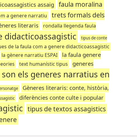
faula moralina
icoassagistics assaig
trets formals dels
m a genere narratiu
èneres literaris
rondalla llegenda faula
 didacticoassagistic
tipus de conte
ques de la faula com a genere didacticoassagistic
la faula genere
la gènere narratiu ESPAI
generes
eories
text humanístic tipus
 son els generes narratius en
Gèneres literaris: conte, història,
personatge
diferències conte culte i popular
ssagistic
agistic
tipus de textos assagistics
genere