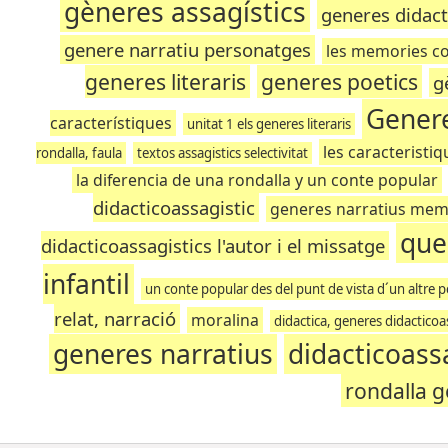
gèneres assagístics
generes didact
genere narratiu personatges
les memories co
generes literaris
generes poetics
g
Genere
característiques
unitat 1 els generes literaris
les caracteristi
rondalla, faula
textos assagistics selectivitat
la diferencia de una rondalla y un conte popular
didacticoassagistic
generes narratius mem
que
didacticoassagistics l'autor i el missatge
infantil
un conte popular des del punt de vista d´un altre 
relat, narració
moralina
didactica, generes didacticoa
generes narratius
didacticoass
rondalla 