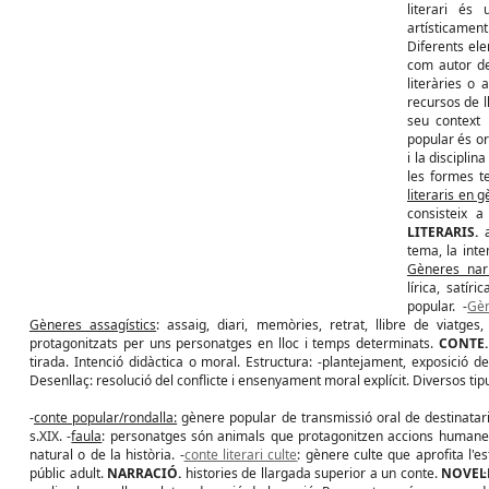
literari és
artísticamen
Diferents el
com autor de
literàries o 
recursos de l
seu context h
popular és or
i la disciplin
les formes t
literaris en 
consisteix a
LITERARIS.
tema, la inten
Gèneres narr
lírica, satír
popular. -
Gè
Gèneres assagístics
: assaig, diari, memòries, retrat, llibre de viatges,
protagonitzats per uns personatges en lloc i temps determinats.
CONTE
tirada. Intenció didàctica o moral. Estructura: -plantejament, exposició de
Desenllaç: resolució del conflicte i ensenyament moral explícit. Diversos tip
-
conte popular/rondalla:
gènere popular de transmissió oral de destinatari i
s.XIX. -
faula
: personatges són animals que protagonitzen accions humanes
natural o de la història. -
conte literari culte
: gènere culte que aprofita l'e
públic adult.
NARRACIÓ.
histories de llargada superior a un conte.
NOVEL·