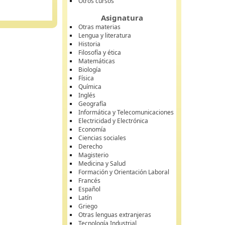
Otros cursos
Asignatura
Otras materias
Lengua y literatura
Historia
Filosofía y ética
Matemáticas
Biología
Física
Química
Inglés
Geografía
Informática y Telecomunicaciones
Electricidad y Electrónica
Economía
Ciencias sociales
Derecho
Magisterio
Medicina y Salud
Formación y Orientación Laboral
Francés
Español
Latín
Griego
Otras lenguas extranjeras
Tecnología Industrial