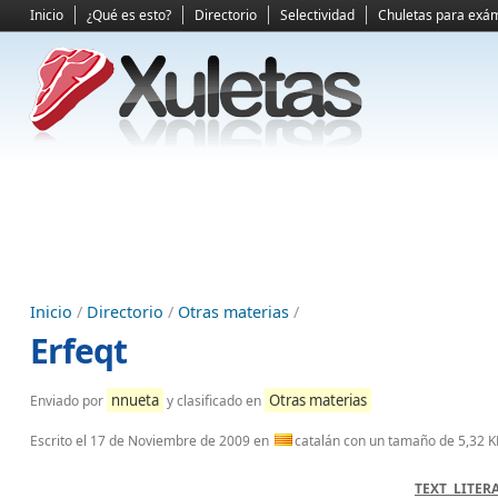
Inicio
¿Qué es esto?
Directorio
Selectividad
Chuletas para exá
Inicio
/
Directorio
/
Otras materias
/
Erfeqt
nnueta
Otras materias
Enviado por
y clasificado en
Escrito el
17 de Noviembre de 2009
en
catalán con un tamaño de 5,32 
TEXT LITER