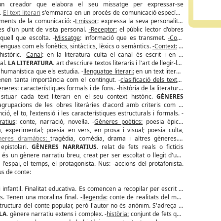
 un creador que elabora el seu missatge per expressar-se
t.
El text literari
s'emmarca en un procés de comunicació específic.
ements de la comunicació: -
Emissor
: expressa la seva personalitat
s d'un punt de vista personal.
-Receptor:
el públic lector d'obres
aquell que escolta. -
Missatge
: informació que es transmet.
-Codi
:
lenguas com els fonètics, sintàctics, lèxics o semàntics.
-Context:
el
istòric. -
Canal
: en la literatura culta el canal és escrit i en la
al.
LA LITERATURA.
art d'escriure textos literaris i l'art de llegir-los
a humanística que els estudia. -
llenguatge literari:
en un text literari
enen tanta importància com el contingut. -
clasificació dels textos
gèneres
: característiques formals i de fons. -
història de la literatura
:
 situar cada text literari en el seu context històric.
GÈNERES
agrupacions de les obres literàries d'acord amb criteris com el
ció, el to, l'extensió i les característiques estructurals i formals. -
atius
: conte, narració, novel·la. -
Gèneres poètics:
poesia èpica,
ica, experimental; poesia en vers, en prosa i visual; poesia culta,
neres dramàtics
:
tragèdia, comèdia, drama i altres gèneres. -
 epistolari.
GÈNERES NARRATIUS.
relat de fets reals o ficticis
.
és un gènere narratiu breu, creat per ser escoltat o llegit d'una
 l'espai, el temps, el protagonista. Nus: -accions del protafonista.
us de conte:
nfantil. Finalitat educativa. Es comencen a recopilar per escrit al
. Tenen una moralina final. -
llegenda:
conte de realitats del món
structura del conte popular, però l'autor no és anònim. S'adreça al
LA.
gènere narratiu extens i complex. -
història:
conjunt de fets que