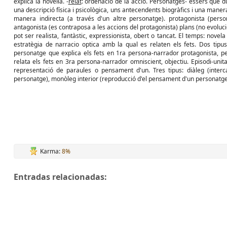
explica la novel·la. -
relat
: ordenació de la acció. Personatges- éssers que d
una descripció física i psicològica, uns antecendents biogràfics i una maner
manera indirecta (a través d'un altre personatge). protagonista (person
antagonista (es contraposa a les accions del protagonista) plans (no evoluci
pot ser realista, fantàstic, expressionista, obert o tancat. El temps: novela
estratègia de narracio optica amb la qual es relaten els fets. Dos tipu
personatge que explica els fets en 1ra persona-narrador protagonista, pe
relata els fets en 3ra persona-narrador omniscient, objectiu. Episodi-unit
representació de paraules o pensament d'un. Tres tipus: diàleg (interc
personatge), monòleg interior (reproducció d'el pensament d'un personatg
Karma:
8%
Entradas relacionadas: