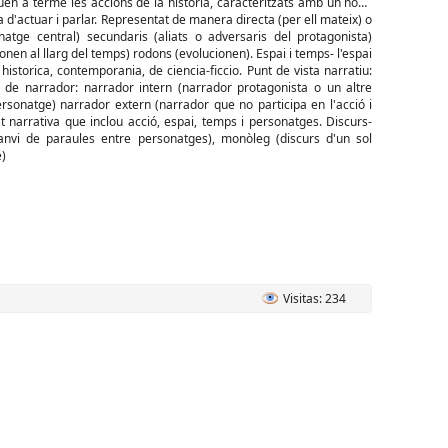
uen a terme les accions de la història, caracteritzats amb un nom,
a d'actuar i parlar. Representat de manera directa (per ell mateix) o
atge central) secundaris (aliats o adversaris del protagonista)
onen al llarg del temps) rodons (evolucionen). Espai i temps- l'espai
 historica, contemporania, de ciencia-ficcio. Punt de vista narratiu:
s de narrador: narrador intern (narrador protagonista o un altre
rsonatge) narrador extern (narrador que no participa en l'acció i
at narrativa que inclou acció, espai, temps i personatges. Discurs-
anvi de paraules entre personatges), monòleg (discurs d'un sol
e)
Visitas: 234