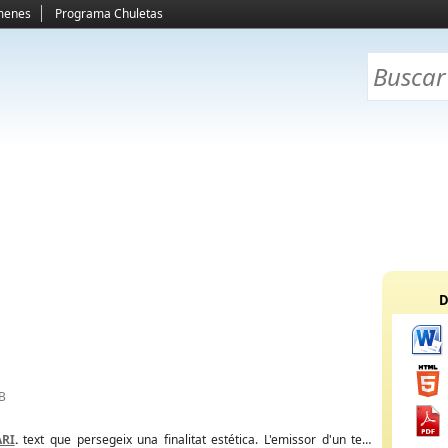
menes
Programa Chuletas
D
KB
ARI
.
text que persegeix una finalitat estética. L'emissor d'un text