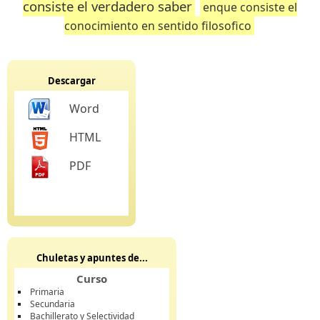
consiste el verdadero saber
enque consiste el
conocimiento en sentido filosofico
Descargar
Word
HTML
PDF
Chuletas y apuntes de...
Curso
Primaria
Secundaria
Bachillerato y Selectividad