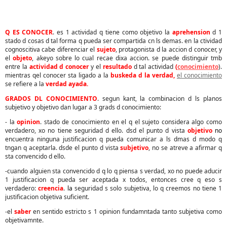
Q ES CONOCER
. es 1 actividad q tiene como objetivo la
aprehension
d 1
stado d cosas d tal forma q pueda ser compartida cn ls demas. en la ctividad
cognoscitiva cabe diferenciar el
sujeto
, protagonista d la accion d conocer, y
el
objeto
, akeyo sobre lo cual recae dixa accion. se puede distinguir tmb
entre la
actividad d conocer
y el
resultado
d tal actividad
(
conocimiento
).
mientras qel conocer sta ligado a la
buskeda d la verdad,
el conocimiento
se refiere a la
verdad ayada.
GRADOS DL CONOCIMIENTO
. segun kant, la combinacion d ls planos
subjetivo y objetivo dan lugar a 3 grads d conocimiento:
- la
opinion
. stado de conocimiento en el q el sujeto considera algo como
verdadero, xo no tiene seguridad d ello. dsd el punto d vista
objetivo
no
encuentra ninguna justificacion q pueda comunicar a ls dmas d modo q
tngan q aceptarla. dsde el punto d vista
subjetivo
, no se atreve a afirmar q
sta convencido d ello.
-cuando alguien sta convencido d q lo q piensa s verdad, xo no puede aducir
1 justificacion q pueda ser aceptada x todos, entonces cree q eso s
verdadero:
creencia
.
la
seguridad s solo subjetiva, lo q creemos no tiene 1
justificacion objetiva suficient.
-el
saber
en sentido estricto s 1 opinion fundamntada tanto subjetiva como
objetivamnte.