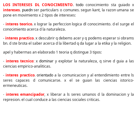
LOS INTERESES DL CONOCIMIENTO
.
todo
conocimiento sta guiado x
intereses
.
puedn
ser particulars o comunes. segun kant, la razon umana se
pone en movimiento x 2 tipos de intereses:
-
interes teorico
. x lograr la perfeccion logica dl conocimiento. d el surge el
conocimiento acerca d la naturaleza.
-
interes practico
. x descubrir q debems acer y q podems esperar si obrams
bn. d ste brota el saber acerca d la libertad q da lugar a la etika y la religion.
apel y habermas an elaborado 1 teoria q distingue 3 tipos:
-
interes tecnico:
x
dominar
y explotar la naturaleza, q sirve d guia a las
ciencias empirico-analiticas.
-
i
nteres
practico
.
orientado
a la comunicacion y al entendimiento entre ls
seres capaces d comunicarse. x el se guian las ciencias istorico-
ermeneuticas.
-
interes emancipador
, x liberar a ls seres umanos d la dominacion y la
represion. el cual conduce a las ciencias sociales criticas.