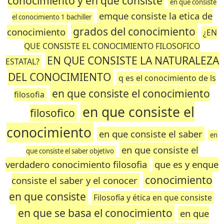
conocimiento y en que consiste
en que consiste
emque consiste la etica de
el conocimiento 1 bachiller
grados del conocimiento
conocimiento
¿EN
QUE CONSISTE EL CONOCIMIENTO FILOSOFICO
EN QUE CONSISTE LA NATURALEZA
ESTATAL?
DEL CONOCIMIENTO
q es el conocimiento de ls
en que consiste el conocimiento
filosofia
en que consiste el
filosofico
conocimiento
en que consiste el saber
en
en que consiste el
que consiste el saber objetivo
verdadero conocimiento filosofia
que es y enque
conocimiento
consiste el saber y el conocer
en que consiste
Filosofía y ética en que consiste
en que se basa el conocimiento
en que