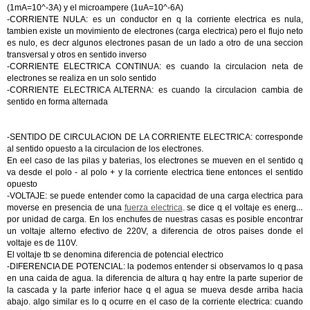
(1mA=10^-3A) y el microampere (1uA=10^-6A)
-CORRIENTE NULA: es un conductor en q la corriente electrica es nula,
tambien existe un movimiento de electrones (carga electrica) pero el flujo neto
es nulo, es decr algunos electrones pasan de un lado a otro de una seccion
transversal y otros en sentido inverso
-CORRIENTE ELECTRICA CONTINUA: es cuando la circulacion neta de
electrones se realiza en un solo sentido
-CORRIENTE ELECTRICA ALTERNA: es cuando la circulacion cambia de
sentido en forma alternada
-SENTIDO DE CIRCULACION DE LA CORRIENTE ELECTRICA: corresponde
al sentido opuesto a la circulacion de los electrones.
En eel caso de las pilas y baterias, los electrones se mueven en el sentido q
va desde el polo - al polo + y la corriente electrica tiene entonces el sentido
opuesto
-VOLTAJE: se puede entender como la capacidad de una carga electrica para
moverse en presencia de una
fuerza electrica
. se dice q el voltaje es energia
por unidad de carga. En los enchufes de nuestras casas es posible encontrar
un voltaje alterno efectivo de 220V, a diferencia de otros paises donde el
voltaje es de 110V.
El voltaje tb se denomina diferencia de potencial electrico
-DIFERENCIA DE POTENCIAL: la podemos entender si observamos lo q pasa
en una caida de agua. la diferencia de altura q hay entre la parte superior de
la cascada y la parte inferior hace q el agua se mueva desde arriba hacia
abajo. algo similar es lo q ocurre en el caso de la corriente electrica: cuando