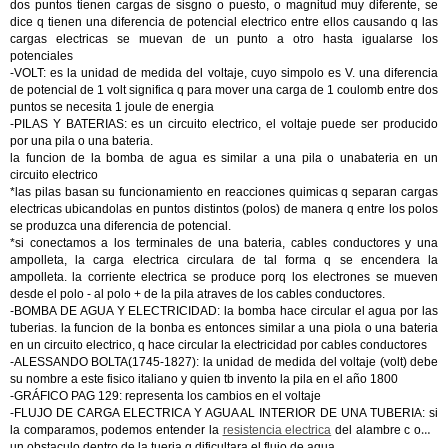
dos puntos tienen cargas de sisgno o puesto, o magnitud muy diferente, se
dice q tienen una diferencia de potencial electrico entre ellos causando q las
cargas electricas se muevan de un punto a otro hasta igualarse los
potenciales
-VOLT: es la unidad de medida del voltaje, cuyo simpolo es V. una diferencia
de potencial de 1 volt significa q para mover una carga de 1 coulomb entre dos
puntos se necesita 1 joule de energia
-PILAS Y BATERIAS: es un circuito electrico, el voltaje puede ser producido
por una pila o una bateria.
la funcion de la bomba de agua es similar a una pila o unabateria en un
circuito electrico
*las pilas basan su funcionamiento en reacciones quimicas q separan cargas
electricas ubicandolas en puntos distintos (polos) de manera q entre los polos
se produzca una diferencia de potencial.
*si conectamos a los terminales de una bateria, cables conductores y una
ampolleta, la carga electrica circulara de tal forma q se encendera la
ampolleta. la corriente electrica se produce porq los electrones se mueven
desde el polo - al polo + de la pila atraves de los cables conductores.
-BOMBA DE AGUA Y ELECTRICIDAD: la bomba hace circular el agua por las
tuberias. la funcion de la bonba es entonces similar a una piola o una bateria
en un circuito electrico, q hace circular la electricidad por cables conductores
-ALESSANDO BOLTA(1745-1827): la unidad de medida del voltaje (volt) debe
su nombre a este fisico italiano y quien tb invento la pila en el año 1800
-GRÁFICO PAG 129: representa los cambios en el voltaje
-FLUJO DE CARGA ELECTRICA Y AGUA AL INTERIOR DE UNA TUBERIA: si
la comparamos, podemos entender la
resistencia electrica
del alambre c omo
un obstaculo dentro de la tueria q dificultara el flujo de agua