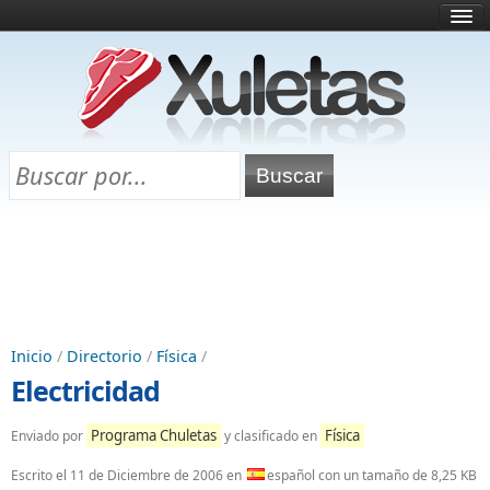
Inicio
¿Qué es esto?
Directorio
Selectividad
Chuletas para exámenes
Programa Chuletas
Inicio
/
Directorio
/
Física
/
Electricidad
Programa Chuletas
Física
Enviado por
y clasificado en
Escrito el
11 de Diciembre de 2006
en
español con un tamaño de 8,25 KB