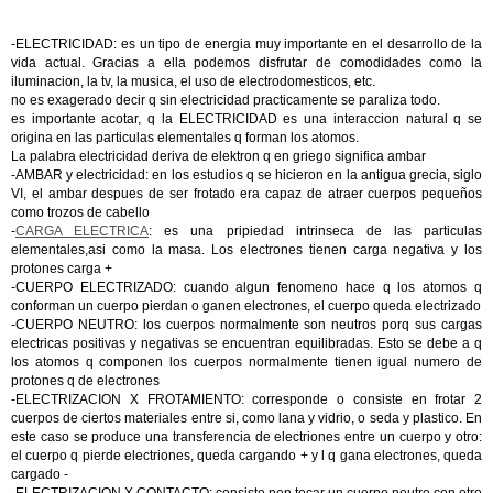
-ELECTRICIDAD: es un tipo de energia muy importante en el desarrollo de la
vida actual. Gracias a ella podemos disfrutar de comodidades como la
iluminacion, la tv, la musica, el uso de electrodomesticos, etc.
no es exagerado decir q sin electricidad practicamente se paraliza todo.
es importante acotar, q la ELECTRICIDAD es una interaccion natural q se
origina en las particulas elementales q forman los atomos.
La palabra electricidad deriva de elektron q en griego significa ambar
-AMBAR y electricidad: en los estudios q se hicieron en la antigua grecia, siglo
VI, el ambar despues de ser frotado era capaz de atraer cuerpos pequeños
como trozos de cabello
-
CARGA ELECTRICA
: es una pripiedad intrinseca de las particulas
elementales,asi como la masa. Los electrones tienen carga negativa y los
protones carga +
-CUERPO ELECTRIZADO: cuando algun fenomeno hace q los atomos q
conforman un cuerpo pierdan o ganen electrones, el cuerpo queda electrizado
-CUERPO NEUTRO: los cuerpos normalmente son neutros porq sus cargas
electricas positivas y negativas se encuentran equilibradas. Esto se debe a q
los atomos q componen los cuerpos normalmente tienen igual numero de
protones q de electrones
-ELECTRIZACION X FROTAMIENTO: corresponde o consiste en frotar 2
cuerpos de ciertos materiales entre si, como lana y vidrio, o seda y plastico. En
este caso se produce una transferencia de electriones entre un cuerpo y otro:
el cuerpo q pierde electriones, queda cargando + y l q gana electrones, queda
cargado -