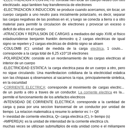
-ELECTRIZACION X CONTACTO: consiste nen tocar un cuerpo neutro con otro
electrizado. aqui tambien hay transferencia de electrones
-ELECTRIZACION X INDUCCION: se produce cuando acercamos, sin tocar, un
cuerpo cargado a uno neutro para inicialmente polarizarlo, es decir, separar
las cargas negativas de las positvas en el, y luego se conecta a tierra o a otro
material para permitir la circulacion de electrones y provocar un exceso o
deficit de ellos en el cuerpo
-ATRACCION Y REPULSION DE CARGAS: a mediados del siglo XVIII, el fisico
estadounidense benjamin franklin demostro q 2 cargas electricas de igual
signo se repelen y 2 cargas electricas de distinto signo se atraen
-COULOMB (C): unidad de medida de la carga
electrica
, 1 coulomb
corresponde a la carga total de 6,25 x10^18 electrones
-POLARIZACION: consiste en un reordenamiento de las cargas electricas al
interior de un cuerpo
-ELECTRICIDAD ESTATICA: la carga electrica pasa de un cuerpo a otro, pero
no sigue circulando. Una manifestacion cotidiana de la electricidad estatica
son las chispaas q observamos al sacarnos la ropa, principalemente sintetica,
en la oscuridad
-
CORRIENTE ELECTRICA
: corresponde al movimiento de cargas electricas
de un punto a otro a traves de un conductor.
La corriente electrica
es la q
permite el funcionamiento de los artefactos electricos
-INTENSIDAD DE CORRIENTE ELECTRICA: corresponde a la cantidad de
carga q pasa por una seccion transversal de un conductor por unidad de
tiempo. La relacion matematica q resume lo anterior es: I = Q/t
I= inesidad de corriente electrica, Q= carga electrica (C), t= tiempo (s)
-AMPERE(A): es la unidad de intensidad de la corriente electrica c/s.
muchas veces se utilizxan submultiplos de esta unidad como e el miliampere