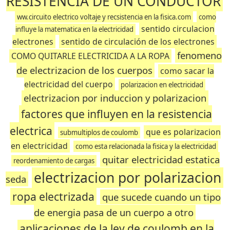
RESISTENCIA DE UN CONDUCTOR
ww.circuito electrico voltaje y recsistencia en la fisica.com
como
sentido circulacion
influye la matematica en la electricidad
electrones
sentido de circulación de los electrones
fenomeno
COMO QUITARLE ELECTRICIDA A LA ROPA
de electrizacion de los cuerpos
como sacar la
electricidad del cuerpo
polarizacion en electricidad
electrizacion por induccion y polarizacion
factores que influyen en la resistencia
electrica
que es polarizacion
submultiplos de coulomb
en electricidad
como esta relacionada la fisica y la electricidad
quitar electricidad estatica
reordenamiento de cargas
electrizacion por polarizacion
seda
ropa electrizada
que sucede cuando un tipo
de energia pasa de un cuerpo a otro
aplicaciones de la ley de coulomb en la