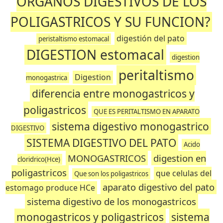
ORGANOS DIGESTIVOS DE LOS
POLIGASTRICOS Y SU FUNCION?
digestión del pato
peristaltismo estomacal
DIGESTION estomacal
digestion
peritaltismo
Digestion
monogastrica
diferencia entre monogastricos y
poligastricos
QUE ES PERITALTISMO EN APARATO
sistema digestivo monogastrico
DIGESTIVO
SISTEMA DIGESTIVO DEL PATO
Acido
MONOGASTRICOS
digestion en
cloridrico(Hce)
poligastricos
que celulas del
Que son los poligastricos
aparato digestivo del pato
estomago produce HCe
sistema digestivo de los monogastricos
monogastricos y poligastricos
sistema