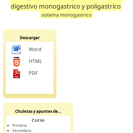
digestivo monogastrico y poligastrico
sistema monogastrico
Descargar
Word
HTML
PDF
Chuletas y apuntes de...
Curso
Primaria
Secundaria