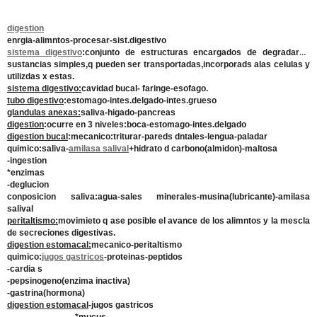
digestion
enrgia-alimntos-procesar-sist.digestivo
sistema digestivo
:conjunto de estructuras encargados de degradar a
sustancias simples,q pueden ser transportadas,incorporads alas celulas y
utilizdas x estas.
sistema digestivo:
cavidad bucal- faringe-esofago.
tubo digestivo
:estomago-intes.delgado-intes.grueso
glandulas anexas:
saliva-higado-pancreas
digestion
:ocurre en 3 niveles:boca-estomago-intes.delgado
digestion bucal
:mecanico:triturar-pareds dntales-lengua-paladar
quimico:saliva-
amilasa salival
+hidrato d carbono(almidon)-maltosa
-ingestion
*enzimas
-deglucion
conposicion saliva:agua-sales minerales-musina(lubricante)-amilasa
salival
peritaltismo:
movimieto q ase posible el avance de los alimntos y la mescla
de secreciones digestivas.
digestion estomacal:
mecanico-peritaltismo
quimico:
jugos gastricos
-proteinas-peptidos
-cardia s
-pepsinogeno(enzima inactiva)
-gastrina(hormona)
digestion estomacal
-jugos gastricos