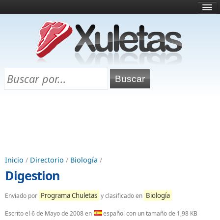
Inicio
¿Qué es esto?
Directorio
Selectividad
Chuletas para exámenes
Programa Chuletas
Inicio
/
Directorio
/
Biología
/
Digestion
Programa Chuletas
Biología
Enviado por
y clasificado en
Escrito el
6 de Mayo de 2008
en
español con un tamaño de 1,98 KB