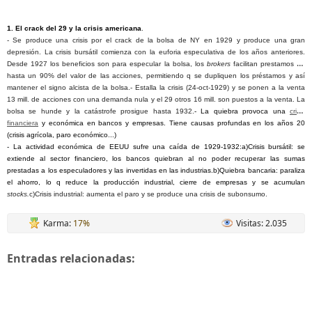
1. El crack del 29 y la crisis americana
.
- Se produce una crisis por el crack de la bolsa de NY en 1929 y produce una gran
depresión. La crisis bursátil comienza con la euforia especulativa de los años anteriores.
Desde 1927 los beneficios son para especular la bolsa, los
brokers
facilitan prestamos de
hasta un 90% del valor de las acciones, permitiendo q se dupliquen los préstamos y así
mantener el signo alcista de la bolsa.- Estalla la crisis (24-oct-1929) y se ponen a la venta
13 mill. de acciones con una demanda nula y el 29 otros 16 mill. son puestos a la venta. La
bolsa se hunde y la catástrofe prosigue hasta 1932.
- La quiebra provoca una
crisis
financiera
y económica en bancos y empresas. Tiene causas profundas en los años 20
(crisis agrícola, paro económico...)
- La actividad económica de EEUU sufre una caída de 1929-1932:a)Crisis bursátil: se
extiende al sector financiero, los bancos quiebran al no poder recuperar las sumas
prestadas a los especuladores y las invertidas en las industrias.b)Quiebra bancaria: paraliza
el ahorro, lo q reduce la producción industrial, cierre de empresas y se acumulan
stocks.
c)Crisis industrial: aumenta el paro y se produce una crisis de subonsumo.
Karma:
17%
Visitas: 2.035
Entradas relacionadas: