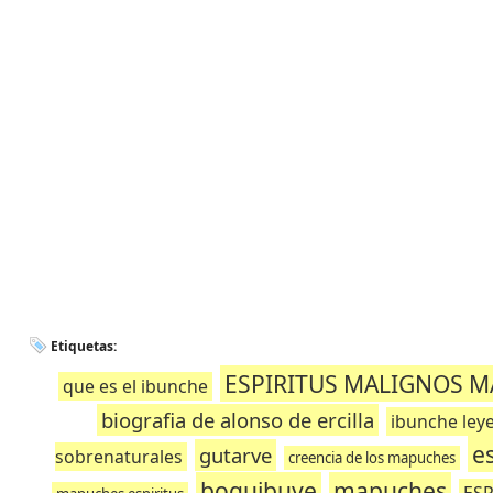
Etiquetas:
ESPIRITUS MALIGNOS 
que es el ibunche
biografia de alonso de ercilla
ibunche ley
e
gutarve
sobrenaturales
creencia de los mapuches
boquibuye
mapuches