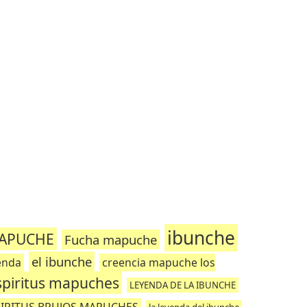
ibunche
MAPUCHE
Fucha mapuche
el ibunche
enda
creencia mapuche los
spiritus mapuches
LEYENDA DE LA IBUNCHE