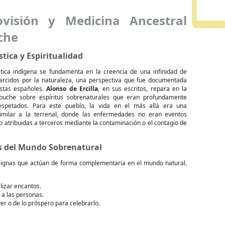
visión y Medicina Ancestral
che
stica y Espiritualidad
stica indígena se fundamenta en la creencia de una infinidad de
parcidos por la naturaleza, una perspectiva que fue documentada
istas españoles.
Alonso de Ercilla
, en sus escritos, repara en la
puche sobre espíritus sobrenaturales que eran profundamente
espetados. Para este pueblo, la vida en el más allá era una
imilar a la terrenal, donde las enfermedades no eran eventos
o atribuidas a terceros mediante la contaminación o el contagio de
s del Mundo Sobrenatural
lignas que actúan de forma complementaria en el mundo natural,
lizar encantos.
 a las personas.
er o de lo próspero para celebrarlo.