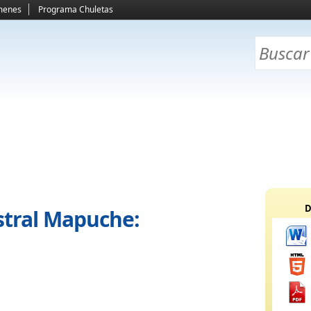
menes
Programa Chuletas
D
stral Mapuche: