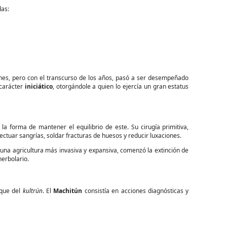
das:
es, pero con el transcurso de los años, pasó a ser desempeñado
 carácter
iniciático
, otorgándole a quien lo ejercía un gran estatus
 forma de mantener el equilibrio de este. Su cirugía primitiva,
ectuar sangrías, soldar fracturas de huesos y reducir luxaciones.
una agricultura más invasiva y expansiva, comenzó la extinción de
herbolario.
oque del
kultrún
. El
Machitún
consistía en acciones diagnósticas y