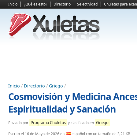
Inicio
¿Qué es esto?
Directorio
Selectividad
Chuletas para exá
Inicio
/
Directorio
/
Griego
/
Cosmovisión y Medicina Ance
Espiritualidad y Sanación
Programa Chuletas
Griego
Enviado por
y clasificado en
Escrito el
16 de Mayo de 2026
en
español con un tamaño de 3,21 KB