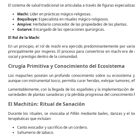
El sistema de salud tradicional se articulaba a través de figuras especializa
Machi:
Líder en prácticas mágico-religiosas.
Boquibuye:
Especialista en rituales mágico-religiosos.
Ampive:
Herbolario conocedor de las propiedades de las plantas.
Gutarve:
Encargado de las operaciones quirúrgicas.
El Rol de la Machi
En un principio, el rol de
machi
era ejercido predominantemente por varon
principalmente por mujeres. El proceso para convertirse en machi era de
social y prestigio dentro de la comunidad.
Cirugía Primitiva y Conocimiento del Ecosistema
Los mapuches poseían un profundo conocimiento sobre su ecosistema y la
aunque con instrumental tosco, permitía curar heridas, extirpar tumores, ef
Lamentablemente, con la llegada de los españoles y la implementación de 
variedades de plantas sanadoras y la pérdida progresiva del conocimiento 
El Machitún: Ritual de Sanación
Durante los rituales, se invocaba al
Pillán
mediante bailes, danzas y el t
terapéuticas que incluían:
Canto evocador y sacrificio de un cordero.
Sahumerio de tabaco.