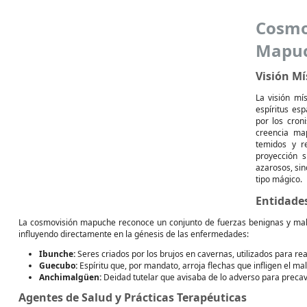
Cosmo
Mapu
Visión Mí
La visión mí
espíritus es
por los cron
creencia ma
temidos y r
proyección s
azarosos, sin
tipo mágico.
Entidade
La cosmovisión mapuche reconoce un conjunto de fuerzas benignas y ma
influyendo directamente en la génesis de las enfermedades:
Ibunche:
Seres criados por los brujos en cavernas, utilizados para rea
Guecubo:
Espíritu que, por mandato, arroja flechas que infligen el mal
Anchimalgüen:
Deidad tutelar que avisaba de lo adverso para precav
Agentes de Salud y Prácticas Terapéuticas