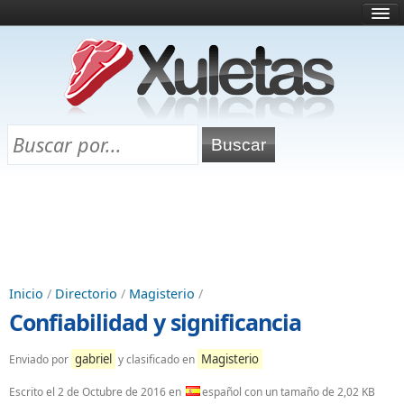
Inicio
¿Qué es esto?
Directorio
Selectividad
Chuletas para exámenes
Programa Chuletas
Inicio
/
Directorio
/
Magisterio
/
Confiabilidad y significancia
gabriel
Magisterio
Enviado por
y clasificado en
Escrito el
2 de Octubre de 2016
en
español con un tamaño de 2,02 KB