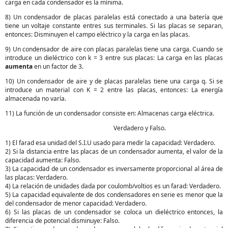
carga en cada condensador es la mínima.
8) Un condensador de placas paralelas está conectado a una batería que
tiene un voltaje constante entres sus terminales. Si las placas se separan,
entonces: Disminuyen el campo eléctrico y la carga en las placas.
9) Un condensador de aire con placas paralelas tiene una carga. Cuando se
introduce un dieléctrico con k = 3 entre sus placas: La carga en las placas
aumenta
en un factor de 3.
10) Un condensador de aire y de placas paralelas tiene una carga q. Si se
introduce un material con K = 2 entre las placas, entonces: La energía
almacenada no varía.
11) La función de un condensador consiste en: Almacenas carga eléctrica.
Verdadero y Falso.
1) El farad esa unidad del S.I.U usado para medir la capacidad: Verdadero.
2) Si la distancia entre las placas de un condensador aumenta, el valor de la
capacidad aumenta: Falso.
3) La capacidad de un condensador es inversamente proporcional al área de
las placas: Verdadero.
4) La relación de unidades dada por coulomb/voltios es un farad: Verdadero.
5) La capacidad equivalente de dos condensadores en serie es menor que la
del condensador de menor capacidad: Verdadero.
6) Si las placas de un condensador se coloca un dieléctrico entonces, la
diferencia de potencial disminuye: Falso.