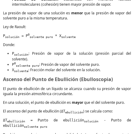
intermoleculares (cohesión) tienen mayor presión de vapor.
La presión de vapor de una solución es
menor
que la presión de vapor del
solvente puro a la misma temperatura.
Ley de Raoult:
0
P
= P
* X
solución
solvente puro
solvente
Donde:
: Presión de vapor de la solución (presión parcial del
P
solución
solvente).
0
: Presión de vapor del solvente puro.
P
solvente puro
: Fracción molar del solvente en la solución.
X
solvente
Ascenso del Punto de Ebullición (Ebulloscopia)
El punto de ebullición de un líquido se alcanza cuando su presión de vapor
iguala la presión atmosférica circundante.
En una solución, el punto de ebullición es
mayor
que el del solvente puro.
El ascenso del punto de ebullición (
) se calcula como:
ΔT
ebullición
ΔT
= Punto de ebullición
- Punto de
ebullición
solución
ebullición
solvente puro