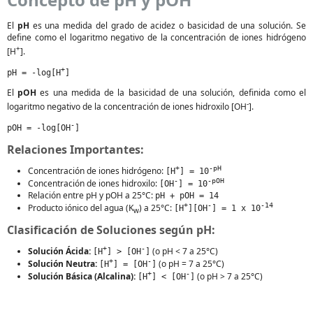
El
pH
es una medida del grado de acidez o basicidad de una solución. Se
define como el logaritmo negativo de la concentración de iones hidrógeno
+
[H
].
+
pH = -log[H
]
El
pOH
es una medida de la basicidad de una solución, definida como el
-
logaritmo negativo de la concentración de iones hidroxilo [OH
].
-
pOH = -log[OH
]
Relaciones Importantes:
+
-pH
Concentración de iones hidrógeno:
[H
] = 10
-
-pOH
Concentración de iones hidroxilo:
[OH
] = 10
Relación entre pH y pOH a 25°C:
pH + pOH = 14
+
-
-14
Producto iónico del agua (K
) a 25°C:
[H
][OH
] = 1 x 10
w
Clasificación de Soluciones según pH:
+
-
Solución Ácida:
(o pH < 7 a 25°C)
[H
] > [OH
]
+
-
Solución Neutra:
(o pH = 7 a 25°C)
[H
] = [OH
]
+
-
Solución Básica (Alcalina):
(o pH > 7 a 25°C)
[H
] < [OH
]