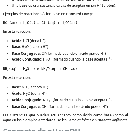
+
Una
base
es una sustancia capaz de
aceptar
un ion H
(protón).
Ejemplos de reacciones ácido-base de Brønsted-Lowry:
-
+
HCl(aq) + H
O(l) ⇌ Cl
(aq) + H
O
(aq)
2
3
En esta reacción:
+
Ácido:
HCl (dona H
)
+
Base:
H
O (acepta H
)
2
-
+
Base Conjugada:
Cl
(formada cuando el ácido pierde H
)
+
+
Ácido Conjugado:
H
O
(formado cuando la base acepta H
)
3
+
-
NH
(aq) + H
O(l) ⇌ NH
(aq) + OH
(aq)
3
2
4
En esta reacción:
+
Base:
NH
(acepta H
)
3
+
Ácido:
H
O (dona H
)
2
+
+
Ácido Conjugado:
NH
(formado cuando la base acepta H
)
4
-
+
Base Conjugada:
OH
(formada cuando el ácido pierde H
)
Las sustancias que pueden actuar tanto como ácido como base (como el
agua en los ejemplos anteriores) se les llama
anfolitos
o
sustancias anfóteras
.
Concepto de pH y pOH