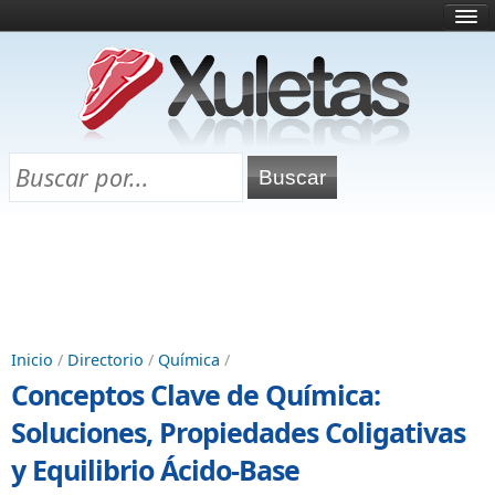
Inicio
¿Qué es esto?
Directorio
Selectividad
Chuletas para exámenes
Programa Chuletas
Inicio
/
Directorio
/
Química
/
Conceptos Clave de Química:
Soluciones, Propiedades Coligativas
y Equilibrio Ácido-Base