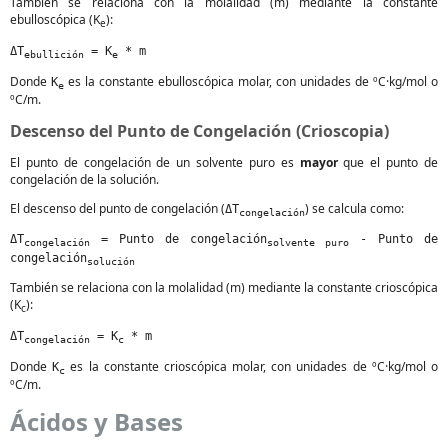
También se relaciona con la molalidad (m) mediante la constante
ebulloscópica (K
):
e
ΔT
= K
* m
ebullición
e
Donde
es la constante ebulloscópica molar, con unidades de ºC·kg/mol o
K
e
ºC/m.
Descenso del Punto de Congelación (Crioscopia)
El punto de congelación de un solvente puro es
mayor
que el punto de
congelación de la solución.
El descenso del punto de congelación (
) se calcula como:
ΔT
congelación
ΔT
= Punto de congelación
- Punto de
congelación
solvente puro
congelación
solución
También se relaciona con la molalidad (m) mediante la constante crioscópica
(K
):
c
ΔT
= K
* m
congelación
c
Donde
es la constante crioscópica molar, con unidades de ºC·kg/mol o
K
c
ºC/m.
Ácidos y Bases