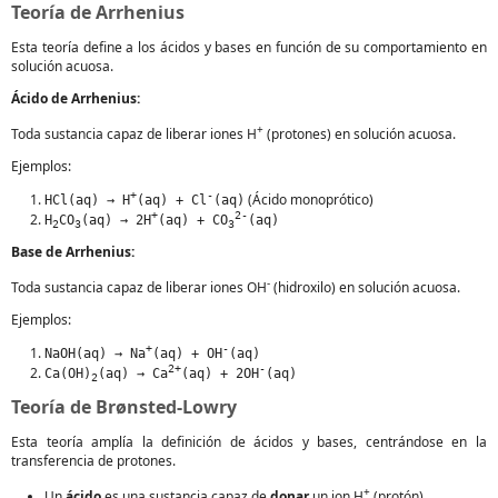
Teoría de Arrhenius
Esta teoría define a los ácidos y bases en función de su comportamiento en
solución acuosa.
Ácido de Arrhenius:
+
Toda sustancia capaz de liberar iones H
(protones) en solución acuosa.
Ejemplos:
+
-
(Ácido monoprótico)
HCl(aq) → H
(aq) + Cl
(aq)
+
2-
H
CO
(aq) → 2H
(aq) + CO
(aq)
2
3
3
Base de Arrhenius:
-
Toda sustancia capaz de liberar iones OH
(hidroxilo) en solución acuosa.
Ejemplos:
+
-
NaOH(aq) → Na
(aq) + OH
(aq)
2+
-
Ca(OH)
(aq) → Ca
(aq) + 2OH
(aq)
2
Teoría de Brønsted-Lowry
Esta teoría amplía la definición de ácidos y bases, centrándose en la
transferencia de protones.
+
Un
ácido
es una sustancia capaz de
donar
un ion H
(protón).