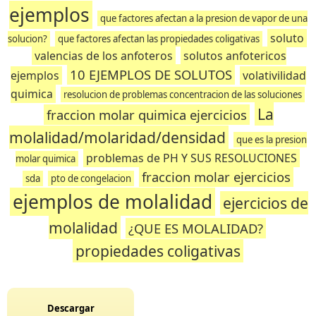
ejemplos
que factores afectan a la presion de vapor de una
soluto
solucion?
que factores afectan las propiedades coligativas
valencias de los anfoteros
solutos anfotericos
10 EJEMPLOS DE SOLUTOS
ejemplos
volativilidad
quimica
resolucion de problemas concentracion de las soluciones
La
fraccion molar quimica ejercicios
molalidad/molaridad/densidad
que es la presion
problemas de PH Y SUS RESOLUCIONES
molar quimica
fraccion molar ejercicios
sda
pto de congelacion
ejemplos de molalidad
ejercicios de
molalidad
¿QUE ES MOLALIDAD?
propiedades coligativas
Descargar