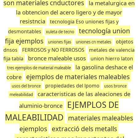
son materiales cnductores
la metalurgica en
la obtencion del acero ligero y de mayor
resistncia
tecnologia Eso uniones fijas y
tecnología union
desmontables
xuleta de tecno
fija ejemplos
objetos
uniones fijas
uniones cn metales
dnsos
FERROSOS y NO FERROSOS
metales de valencia
bronce maleable usos
fija tabla
union hierro laton
la gasolina deshace el
tres ejemplos de material maleable
ejemplos de materiales maleables
cobre
propiedades del lpomo
usos del bronce
usos bronce
caracteristicas de las aleaciones de
meleabilidad
EJEMPLOS DE
aluminio-bronce
MALEABILIDAD
materiales maleables
ejemplos
extracció dels metalls