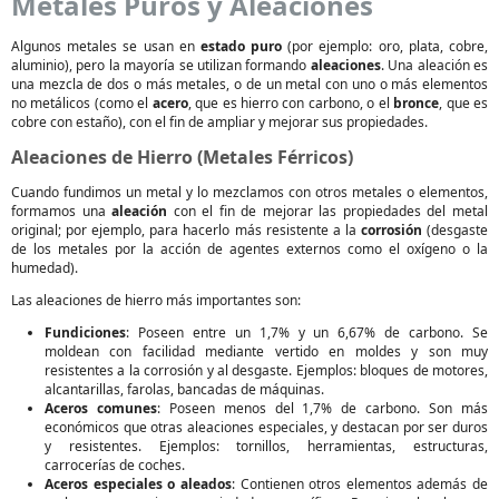
Metales Puros y Aleaciones
Algunos metales se usan en
estado puro
(por ejemplo: oro, plata, cobre,
aluminio), pero la mayoría se utilizan formando
aleaciones
. Una aleación es
una mezcla de dos o más metales, o de un metal con uno o más elementos
no metálicos (como el
acero
, que es hierro con carbono, o el
bronce
, que es
cobre con estaño), con el fin de ampliar y mejorar sus propiedades.
Aleaciones de Hierro (Metales Férricos)
Cuando fundimos un metal y lo mezclamos con otros metales o elementos,
formamos una
aleación
con el fin de mejorar las propiedades del metal
original; por ejemplo, para hacerlo más resistente a la
corrosión
(desgaste
de los metales por la acción de agentes externos como el oxígeno o la
humedad).
Las aleaciones de hierro más importantes son:
Fundiciones
: Poseen entre un 1,7% y un 6,67% de carbono. Se
moldean con facilidad mediante vertido en moldes y son muy
resistentes a la corrosión y al desgaste. Ejemplos: bloques de motores,
alcantarillas, farolas, bancadas de máquinas.
Aceros comunes
: Poseen menos del 1,7% de carbono. Son más
económicos que otras aleaciones especiales, y destacan por ser duros
y resistentes. Ejemplos: tornillos, herramientas, estructuras,
carrocerías de coches.
Aceros especiales o aleados
: Contienen otros elementos además de