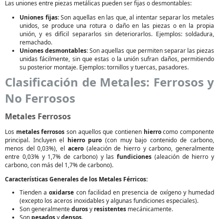
Las uniones entre piezas metálicas pueden ser fijas o desmontables:
Uniones fijas
: Son aquellas en las que, al intentar separar los metales
unidos, se produce una rotura o daño en las piezas o en la propia
unión, y es difícil separarlos sin deteriorarlos. Ejemplos: soldadura,
remachado.
Uniones desmontables
: Son aquellas que permiten separar las piezas
unidas fácilmente, sin que estas o la unión sufran daños, permitiendo
su posterior montaje. Ejemplos: tornillos y tuercas, pasadores.
Clasificación de Metales: Ferrosos y
No Ferrosos
Metales Ferrosos
Los
metales ferrosos
son aquellos que contienen
hierro
como componente
principal. Incluyen el
hierro puro
(con muy bajo contenido de carbono,
menos del 0,03%), el
acero
(aleación de hierro y carbono, generalmente
entre 0,03% y 1,7% de carbono) y las
fundiciones
(aleación de hierro y
carbono, con más del 1,7% de carbono).
Características Generales de los Metales Férricos:
Tienden a
oxidarse
con facilidad en presencia de oxígeno y humedad
(excepto los aceros inoxidables y algunas fundiciones especiales).
Son generalmente
duros
y
resistentes
mecánicamente.
Son
pesados
y
densos
.