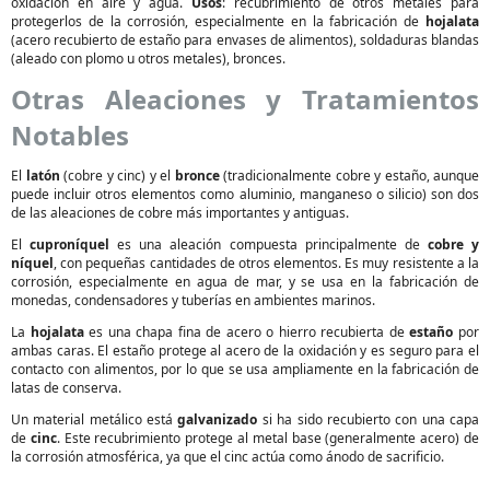
oxidación en aire y agua.
Usos
: recubrimiento de otros metales para
protegerlos de la corrosión, especialmente en la fabricación de
hojalata
(acero recubierto de estaño para envases de alimentos), soldaduras blandas
(aleado con plomo u otros metales), bronces.
Otras Aleaciones y Tratamientos
Notables
El
latón
(cobre y cinc) y el
bronce
(tradicionalmente cobre y estaño, aunque
puede incluir otros elementos como aluminio, manganeso o silicio) son dos
de las aleaciones de cobre más importantes y antiguas.
El
cuproníquel
es una aleación compuesta principalmente de
cobre y
níquel
, con pequeñas cantidades de otros elementos. Es muy resistente a la
corrosión, especialmente en agua de mar, y se usa en la fabricación de
monedas, condensadores y tuberías en ambientes marinos.
La
hojalata
es una chapa fina de acero o hierro recubierta de
estaño
por
ambas caras. El estaño protege al acero de la oxidación y es seguro para el
contacto con alimentos, por lo que se usa ampliamente en la fabricación de
latas de conserva.
Un material metálico está
galvanizado
si ha sido recubierto con una capa
de
cinc
. Este recubrimiento protege al metal base (generalmente acero) de
la corrosión atmosférica, ya que el cinc actúa como ánodo de sacrificio.