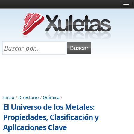
Inicio
¿Qué es esto?
Directorio
Selectividad
Chuletas para exámenes
Programa Chuletas
Inicio
/
Directorio
/
Química
/
El Universo de los Metales:
Propiedades, Clasificación y
Aplicaciones Clave