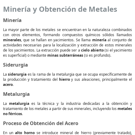
Minería y Obtención de Metales
Minería
La mayor parte de los metales se encuentran en la naturaleza combinados
con otros elementos, formando compuestos químicos sólidos llamados
minerales
, que se hallan en yacimientos. Se llama
minería
al conjunto de
actividades necesarias para la localización y extracción de estos minerales
de los yacimientos. La extracción puede ser a
cielo abierto
(si el yacimiento
es superficial) o mediante
minas subterráneas
(si es profundo).
Siderurgia
La
siderurgia
es la rama de la metalurgia que se ocupa específicamente de
la producción y tratamiento del
hierro
y sus aleaciones, principalmente el
acero
.
Metalurgia
La
metalurgia
es la técnica y la industria dedicadas a la obtención y
tratamiento de los metales a partir de sus minerales, incluyendo los
metales
no férricos
.
Proceso de Obtención del Acero
En un
alto horno
se introduce mineral de hierro (previamente tratado),