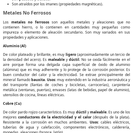
Son atraídos por los imanes (propiedades magnéticas).
Metales No Ferrosos
Los
metales no ferrosos
son aquellos metales y aleaciones que no
contienen hierro, o lo contienen en cantidades muy pequeñas como
impureza o elemento de aleación secundario. Son muy variados en sus
propiedades y aplicaciones.
Aluminio (Al)
De color plateado y brillante, es muy
ligero
(aproximadamente un tercio de
la densidad del acero). Es
maleable
y
dúctil
. No se oxida fácilmente en el
aire porque forma una delgada capa superficial de óxido de aluminio
(alúmina) que es muy adherente y lo protege de la corrosión posterior. Es
buen conductor del calor y la electricidad. Se extrae principalmente del
mineral llamado
bauxita
.
Usos
: muy extendido en la industria aeronáutica y
del transporte (llantas de coches y bicicletas, carrocerías), carpintería
metálica (ventanas, puertas), envases (latas de bebidas, papel de aluminio),
utensilios de cocina, líneas eléctricas.
Cobre (Cu)
De color pardo rojizo característico. Es muy
dúctil
y
maleable
. Es uno de los
mejores
conductores de la electricidad y el calor
(después de la plata).
Resistente a la corrosión en muchos ambientes.
Usos
: cables eléctricos,
tuberías de agua y calefacción, componentes electrónicos, calderería,
monedas, aleaciones (bronce, latón).