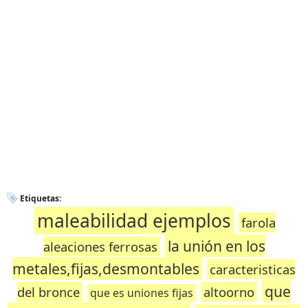
Etiquetas:
maleabilidad ejemplos
farola
la unión en los
aleaciones ferrosas
metales,fijas,desmontables
caracteristicas
que
del bronce
altoorno
que es uniones fijas