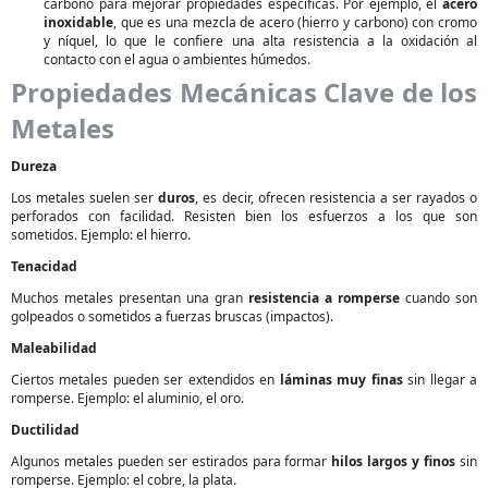
carbono para mejorar propiedades específicas. Por ejemplo, el
acero
inoxidable
, que es una mezcla de acero (hierro y carbono) con cromo
y níquel, lo que le confiere una alta resistencia a la oxidación al
contacto con el agua o ambientes húmedos.
Propiedades Mecánicas Clave de los
Metales
Dureza
Los metales suelen ser
duros
, es decir, ofrecen resistencia a ser rayados o
perforados con facilidad. Resisten bien los esfuerzos a los que son
sometidos. Ejemplo: el hierro.
Tenacidad
Muchos metales presentan una gran
resistencia a romperse
cuando son
golpeados o sometidos a fuerzas bruscas (impactos).
Maleabilidad
Ciertos metales pueden ser extendidos en
láminas muy finas
sin llegar a
romperse. Ejemplo: el aluminio, el oro.
Ductilidad
Algunos metales pueden ser estirados para formar
hilos largos y finos
sin
romperse. Ejemplo: el cobre, la plata.