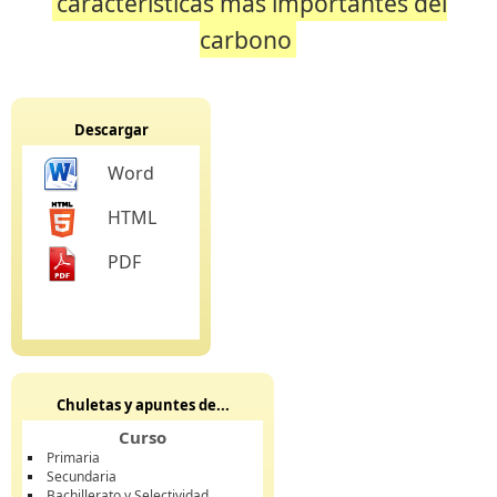
caracteristicas mas importantes del
carbono
Descargar
Word
HTML
PDF
Chuletas y apuntes de...
Curso
Primaria
Secundaria
Bachillerato y Selectividad