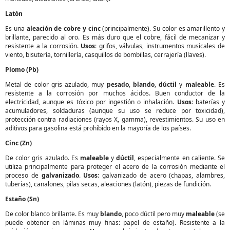
Latón
Es una
aleación de cobre y cinc
(principalmente). Su color es amarillento y
brillante, parecido al oro. Es más duro que el cobre, fácil de mecanizar y
resistente a la corrosión.
Usos
: grifos, válvulas, instrumentos musicales de
viento, bisutería, tornillería, casquillos de bombillas, cerrajería (llaves).
Plomo (Pb)
Metal de color gris azulado, muy
pesado
,
blando
,
dúctil
y
maleable
. Es
resistente a la corrosión por muchos ácidos. Buen conductor de la
electricidad, aunque es tóxico por ingestión o inhalación.
Usos
: baterías y
acumuladores, soldaduras (aunque su uso se reduce por toxicidad),
protección contra radiaciones (rayos X, gamma), revestimientos. Su uso en
aditivos para gasolina está prohibido en la mayoría de los países.
Cinc (Zn)
De color gris azulado. Es
maleable
y
dúctil
, especialmente en caliente. Se
utiliza principalmente para proteger el acero de la corrosión mediante el
proceso de
galvanizado
.
Usos
: galvanizado de acero (chapas, alambres,
tuberías), canalones, pilas secas, aleaciones (latón), piezas de fundición.
Estaño (Sn)
De color blanco brillante. Es muy
blando
, poco dúctil pero muy
maleable
(se
puede obtener en láminas muy finas: papel de estaño). Resistente a la