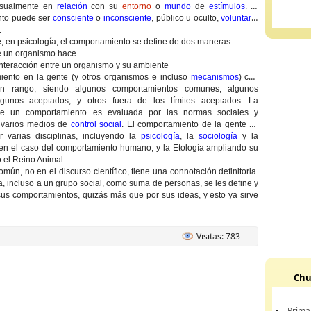
usualmente en
relación
con su
entorno
o
mundo
de
estímulos
. El
nto puede ser
consciente
o
inconsciente
, público u oculto,
voluntario
.
 en psicología, el comportamiento se define de dos maneras:
ue un organismo hace
interacción entre un organismo y su ambiente
iento en la gente (y otros organismos e incluso
mecanismos
) cae
n rango, siendo algunos comportamientos comunes, algunos
lgunos aceptados, y otros fuera de los límites aceptados. La
de un comportamiento es evaluada por las normas sociales y
 varios medios de
control social
. El comportamiento de la gente es
r varias disciplinas, incluyendo la
psicología
, la
sociología
y la
n el caso del comportamiento humano, y la Etología ampliando su
o el Reino Animal.
omún, no en el discurso científico, tiene una connotación definitoria.
, incluso a un grupo social, como suma de personas, se les define y
 sus comportamientos, quizás más que por sus ideas, y esto ya sirve
Visitas: 783
Chu
Prima