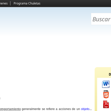
menes
Programa Chuletas
D
B
omportamiento
generalmente se refiere a acciones de un
objeto
u