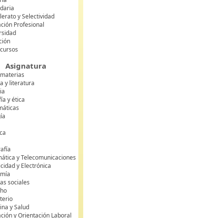
daria
lerato y Selectividad
ción Profesional
rsidad
ción
 cursos
Asignatura
 materias
 y literatura
ia
fía y ética
áticas
gía
ca
s
afía
mática y Telecomunicaciones
icidad y Electrónica
omía
as sociales
cho
terio
ina y Salud
ción y Orientación Laboral