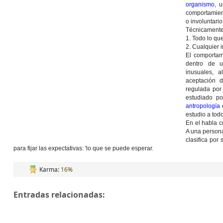
organismo
, 
comportamie
o involuntario
Técnicamente,
1. Todo lo q
2. Cualquier 
El comportam
dentro de u
inusuales, a
aceptación 
regulada por
estudiado po
antropología
e
estudio a tod
En el habla c
A una persona
clasifica por
para fijar las expectativas: 'lo que se puede esperar.
Karma:
16%
Entradas relacionadas: