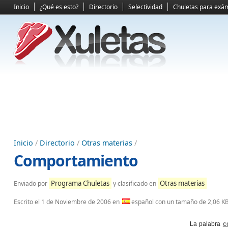
Inicio
¿Qué es esto?
Directorio
Selectividad
Chuletas para exá
Inicio
/
Directorio
/
Otras materias
/
Comportamiento
Programa Chuletas
Otras materias
Enviado por
y clasificado en
Escrito el
1 de Noviembre de 2006
en
español con un tamaño de 2,06 K
La palabra
c