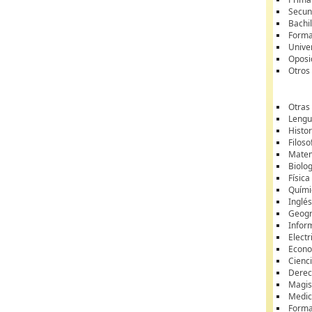
Secun
Bachil
Forma
Unive
Oposi
Otros
Otras
Lengua
Histor
Filoso
Matem
Biolo
Física
Quími
Inglé
Geogr
Infor
Electr
Econ
Cienci
Dere
Magis
Medic
Forma