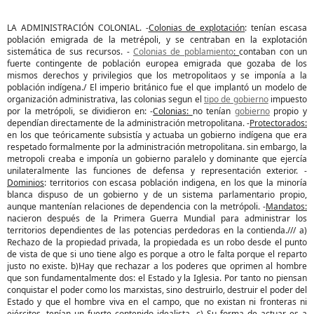
LA ADMINISTRACIÓN COLONIAL. -
Colonias de explotación
: tenían escasa
población emigrada de la metrépoli, y se centraban en la explotación
sistemática de sus recursos. -
Colonias de poblamiento
:
contaban con un
fuerte contingente de población europea emigrada que gozaba de los
mismos derechos y privilegios que los metropolitaos y se imponía a la
población indígena./ El imperio británico fue el que implantó un modelo de
organización administrativa, las colonias segun el
tipo de gobierno
impuesto
por la metrópoli, se dividieron en: -
Colonias:
no tenían
gobierno
propio y
dependían directamente de la administración metropolitana. -
Protectorados:
en los que teóricamente subsistía y actuaba un gobierno indígena que era
respetado formalmente por la administración metropolitana. sin embargo, la
metropoli creaba e imponía un gobierno paralelo y dominante que ejercía
unilateralmente las funciones de defensa y representación exterior. -
Dominios
: territorios con escasa población indigena, en los que la minoría
blanca dispuso de un gobierno y de un sistema parlamentario propio,
aunque mantenían relaciones de dependencia con la metrópoli. -
Mandatos:
nacieron después de la Primera Guerra Mundial para administrar los
territorios dependientes de las potencias perdedoras en la contienda./// a)
Rechazo de la propiedad privada, la propiedada es un robo desde el punto
de vista de que si uno tiene algo es porque a otro le falta porque el reparto
justo no existe. b)Hay que rechazar a los poderes que oprimen al hombre
que son fundamentalmente dos: el Estado y la Iglesia. Por tanto no piensan
conquistar el poder como los marxistas, sino destruirlo, destruir el poder del
Estado y que el hombre viva en el campo, que no existan ni fronteras ni
ejércitos, tenían un fuerte contenido idealista. c) Su forma de actuar es a