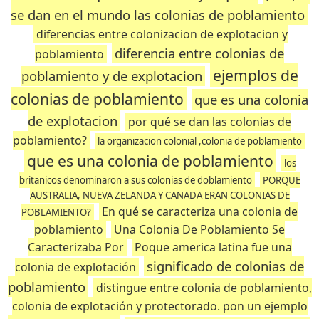
se dan en el mundo las colonias de poblamiento
diferencias entre colonizacion de explotacion y
diferencia entre colonias de
poblamiento
ejemplos de
poblamiento y de explotacion
colonias de poblamiento
que es una colonia
de explotacion
por qué se dan las colonias de
poblamiento?
la organizacion colonial ,colonia de poblamiento
que es una colonia de poblamiento
los
britanicos denominaron a sus colonias de doblamiento
PORQUE
AUSTRALIA, NUEVA ZELANDA Y CANADA ERAN COLONIAS DE
En qué se caracteriza una colonia de
POBLAMIENTO?
poblamiento
Una Colonia De Poblamiento Se
Caracterizaba Por
Poque america latina fue una
significado de colonias de
colonia de explotación
poblamiento
distingue entre colonia de poblamiento,
colonia de explotación y protectorado. pon un ejemplo