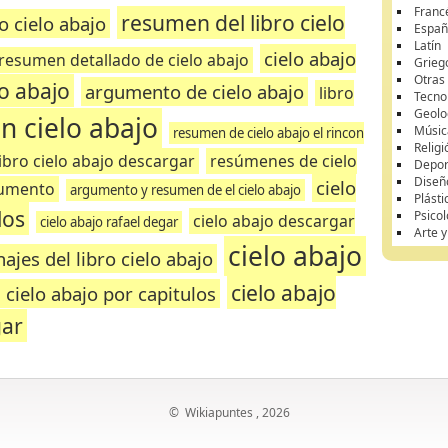
Franc
resumen del libro cielo
o cielo abajo
Españ
Latín
cielo abajo
resumen detallado de cielo abajo
Grieg
Otras
o abajo
argumento de cielo abajo
libro
Tecnol
Geolo
 cielo abajo
Músic
resumen de cielo abajo el rincon
Religi
libro cielo abajo descargar
resúmenes de cielo
Depor
Diseñ
cielo
gumento
argumento y resumen de el cielo abajo
Plásti
los
Psicol
cielo abajo descargar
cielo abajo rafael degar
Arte 
cielo abajo
ajes del libro cielo abajo
cielo abajo
cielo abajo por capitulos
gar
©
Wikiapuntes
, 2026