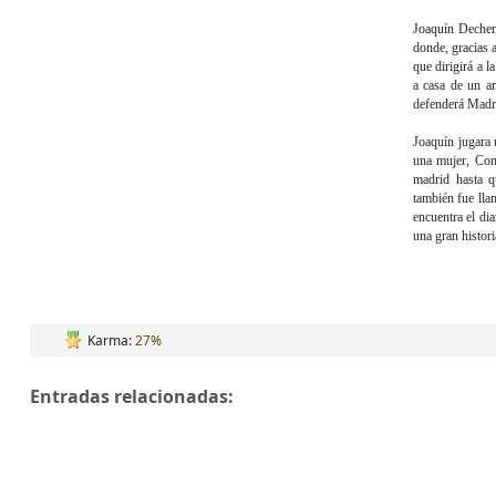
Joaquín Dechen 
donde, gracias a
que dirigirá a l
a casa de un a
defenderá Madri
Joaquín jugara
una mujer, Con
madrid hasta q
también fue llam
encuentra el di
una gran histori
Karma:
27%
Entradas relacionadas: