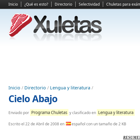
Inicio
¿Qué es esto?
Directorio
Selectividad
Chuletas para exá
Inicio
/
Directorio
/
Lengua y literatura
/
Cielo Abajo
Programa Chuletas
Lengua y literatura
Enviado por
y clasificado en
Escrito el
22 de Abril de 2008
en
español con un tamaño de 2 KB
RESUME