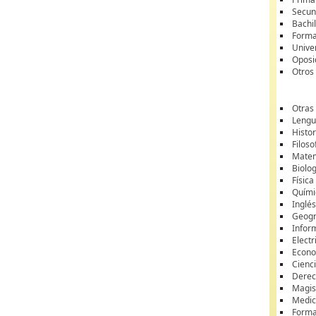
Secun
Bachil
Forma
Unive
Oposi
Otros
Otras
Lengua
Histor
Filoso
Matem
Biolo
Física
Quími
Inglé
Geogr
Infor
Electr
Econ
Cienci
Dere
Magis
Medic
Forma