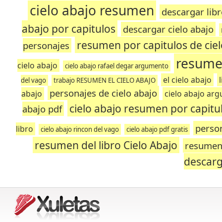
cielo abajo resumen
descargar libr
abajo por capitulos
descargar cielo abajo
resumen por capitulos de ciel
personajes
resumen
cielo abajo
cielo abajo rafael degar argumento
el cielo abajo
del vago
trabajo RESUMEN EL CIELO ABAJO
personajes de cielo abajo
abajo
cielo abajo ar
cielo abajo resumen por capitu
abajo pdf
person
libro
cielo abajo rincon del vago
cielo abajo pdf gratis
resumen del libro Cielo Abajo
resumen 
descar