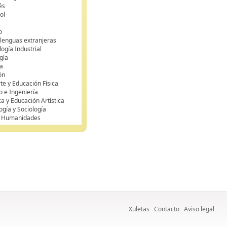
és
ol
o
 lenguas extranjeras
ogía Industrial
gía
a
ón
te y Educación Física
o e Ingeniería
ca y Educación Artística
ogía y Sociología
y Humanidades
Xuletas
Contacto
Aviso legal