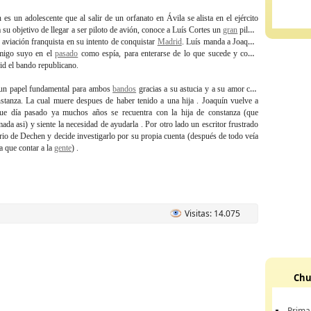
es un adolescente que al salir de un orfanato en Ávila se alista en el ejército
 su objetivo de llegar a ser piloto de avión, conoce a Luís Cortes un
gran
piloto
a aviación franquista en su intento de conquistar
Madrid
. Luís manda a Joaquín
migo suyo en el
pasado
como espía, para enterarse de lo que sucede y como
d el bando republicano.
 un papel fundamental para ambos
bandos
gracias a su astucia y a su amor con
stanza. La cual muere despues de haber tenido a una hija . Joaquín vuelve a
ue día pasado ya muchos años se recuentra con la hija de constanza (que
ada asi) y siente la necesidad de ayudarla . Por otro lado un escritor frustrado
ario de Dechen y decide investigarlo por su propia cuenta (después de todo veía
a que contar a la
gente
) .
Visitas: 14.075
Chu
Prima