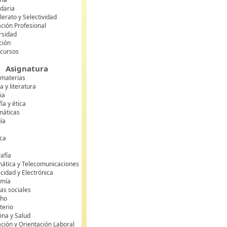
daria
lerato y Selectividad
ción Profesional
rsidad
ción
 cursos
Asignatura
 materias
 y literatura
ia
fía y ética
áticas
gía
ca
s
afía
mática y Telecomunicaciones
icidad y Electrónica
omía
as sociales
cho
terio
ina y Salud
ción y Orientación Laboral