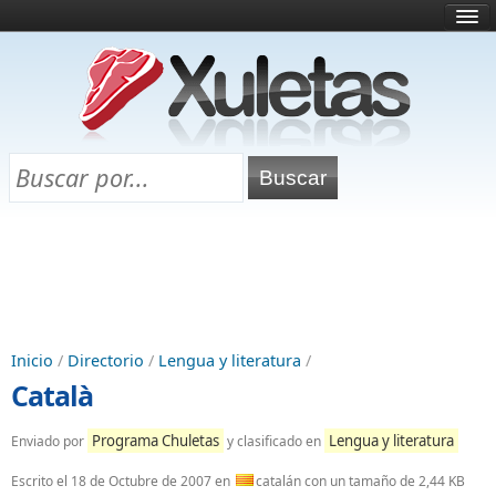
Inicio
¿Qué es esto?
Directorio
Selectividad
Chuletas para exámenes
Programa Chuletas
Inicio
/
Directorio
/
Lengua y literatura
/
Català
Programa Chuletas
Lengua y literatura
Enviado por
y clasificado en
Escrito el
18 de Octubre de 2007
en
catalán con un tamaño de 2,44 KB