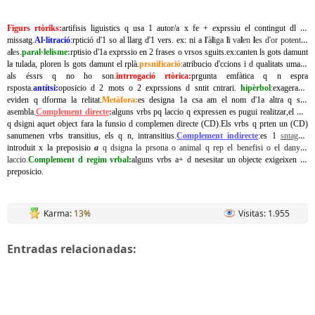
Figurs rtòriks:
artifisis liguistics q usa 1 autor/a x fe + exprssiu el contingut dl su
missatg.
Al·litració
:rptició d'1 so al llarg d'1 vers. ex: ni a
l
'à
l
iga
l
i va
l
en
l
es d'or potentes
a
l
es.
paral·lelisme:
rptisio d'1a exprssio en 2 frases o vrsos sguits.ex:canten ls gots damunt
la tulada, ploren ls gots damunt el rplà.
prsnificació
:atribucio d'ccions i d qualitats umans
als éssrs q no ho son.
intrrogació rtòrica:
prgunta emfàtica q n espra
rsposta.
antítsi:
oposicio d 2 mots o 2 exprssions d sntit cntrari.
hipèrbol
:
exagerasio
eviden q dforma la relitat.
Metàfora:
es designa 1a csa am el nom d'1a altra q s'hi
asembla.
Complement directe
:
alguns vrbs pq laccio q expressen es pugui realitzar,el SN
q dsigni aquet object fara la funsio d complemen directe (CD).Els vrbs q prten un (CD)
sanumenen vrbs transitius, els q n, intransitius.
Complement indirecte
:es 1
sntagma
introduit x la preposisio
a
q dsigna la prsona o animal q rep el benefisi o el dany d
laccio.
Complement d regim vrbal:
alguns vrbs a+ d nesesitar un objecte exigeixen 1a
preposicio.
Karma:
13%
Visitas: 1.955
Entradas relacionadas: