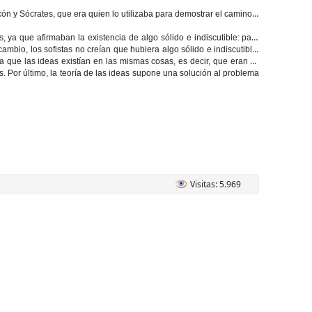
cón y Sócrates
, que era quien lo utilizaba para demostrar el camino a
s
, ya que afirmaban la existencia de algo sólido e indiscutible: para
 cambio, los
sofistas
no creían que hubiera algo sólido e indiscutible.
a que las ideas existían en las mismas cosas, es decir, que eran su
. Por último, la teoría de las ideas supone una solución al problema
Visitas: 5.969