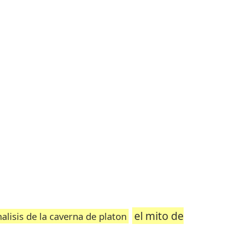
el mito de
alisis de la caverna de platon