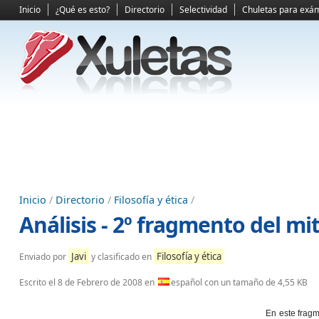
Inicio
¿Qué es esto?
Directorio
Selectividad
Chuletas para exá
Inicio
/
Directorio
/
Filosofía y ética
/
Análisis - 2º fragmento del mi
Javi
Filosofía y ética
Enviado por
y clasificado en
Escrito el
8 de Febrero de 2008
en
español con un tamaño de 4,55 KB
En este frag