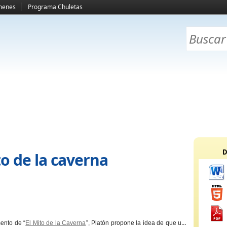
menes
Programa Chuletas
D
to de la caverna
mento de
“
El Mito de la Caverna
”
, Platón propone la idea de que uno