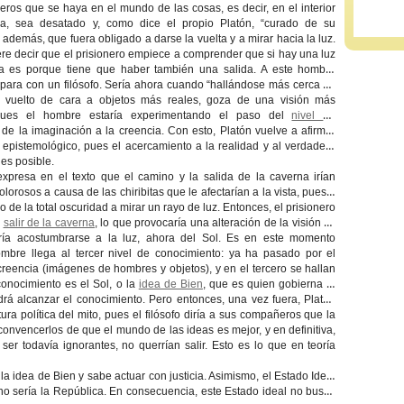
neros que se haya en el mundo de las cosas, es decir, en el interior
a, sea desatado y, como dice el propio Platón, “curado de su
y además, que fuera obligado a darse la vuelta y a mirar hacia la
luz
.
re decir que el prisionero empiece a comprender que si hay una luz
na es porque tiene que haber también una
salida
. A este hombre
mpara con un
filósofo
. Sería ahora cuando “hallándose más cerca de
y vuelto de cara a objetos más reales, goza de una visión más
pues el hombre estaría experimentando el paso del
nivel de
de la
imaginación
a la
creencia
. Con esto, Platón vuelve a afirmar
 epistemológico
, pues el acercamiento a la realidad y al verdadero
es posible.
xpresa en el texto que el camino y la salida de la caverna irían
olorosos
a causa de las
chiribitas
que le afectarían a la vista, puesto
 de la total
oscuridad
a mirar un rayo de luz. Entonces, el prisionero
a
salir de la caverna
, lo que provocaría una alteración de la visión ya
ría acostumbrarse a la luz, ahora del
Sol
. Es en este momento
mbre llega al tercer nivel de conocimiento: ya ha pasado por el
creencia (imágenes de hombres y objetos), y en el tercero se hallan
conocimiento es el Sol, o la
idea de Bien
, que es quien gobierna el
rá alcanzar el conocimiento. Pero entonces, una vez fuera, Platón
ura política del mito, pues el filósofo diría a sus compañeros que la
a convencerlos de que el mundo de las ideas es mejor, y en definitiva,
er todavía ignorantes, no querrían salir. Esto es lo que en teoría
 la idea de Bien y sabe actuar con
justicia
. Asimismo, el Estado Ideal
rno sería
la República
. En consecuencia, este Estado ideal no busca