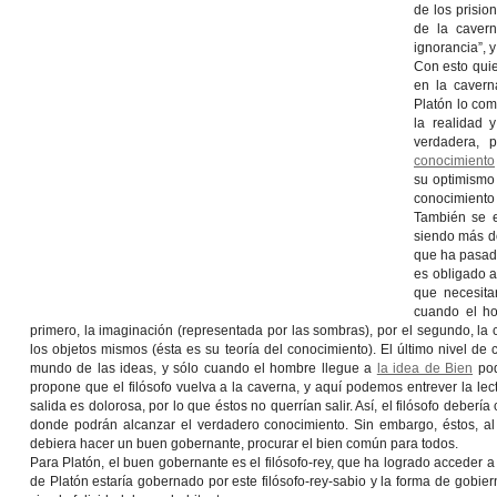
de los prisio
de la cavern
ignorancia
”, 
Con esto quie
en la caver
Platón lo co
la realidad 
verdadera, 
conocimiento
su
optimismo
conocimiento 
También se e
siendo más
d
que ha pasado
es
obligado
que necesita
cuando el ho
primero, la imaginación (representada por las sombras), por el segundo, la 
los objetos mismos (ésta es su teoría del conocimiento). El último nivel de 
mundo de las ideas
, y sólo cuando el hombre llegue a
la idea de Bien
pod
propone que el filósofo vuelva a la caverna, y aquí podemos entrever la lect
salida es dolorosa, por lo que éstos no querrían salir. Así, el filósofo deberí
donde podrán alcanzar el verdadero conocimiento. Sin embargo, éstos, al s
debiera hacer un
buen gobernante
, procurar el
bien común
para todos.
Para Platón, el buen gobernante es el
filósofo-rey
, que ha logrado acceder a
de Platón estaría gobernado por este filósofo-rey-sabio y la forma de gobie