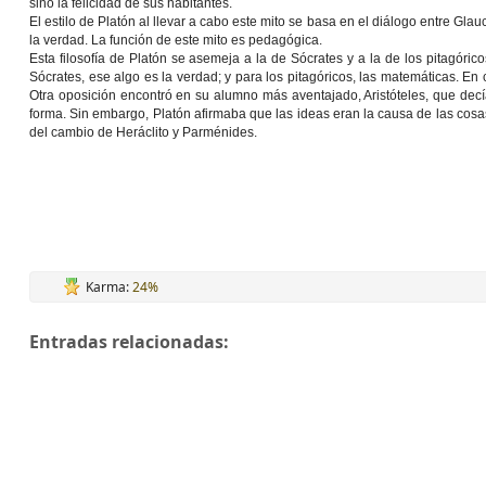
sino la
felicidad
de sus habitantes.
El estilo de Platón al llevar a cabo este mito se basa en el
diálogo entre Glau
la verdad. La función de este mito es
pedagógica
.
Esta filosofía de Platón se asemeja a la de
Sócrates
y a la de los
pitagórico
Sócrates, ese algo es la verdad; y para los pitagóricos, las matemáticas. En
Otra oposición encontró en su alumno más aventajado,
Aristóteles
, que decí
forma. Sin embargo, Platón afirmaba que las ideas eran la causa de las cosas
del cambio de
Heráclito
y
Parménides
.
Karma:
24%
Entradas relacionadas: