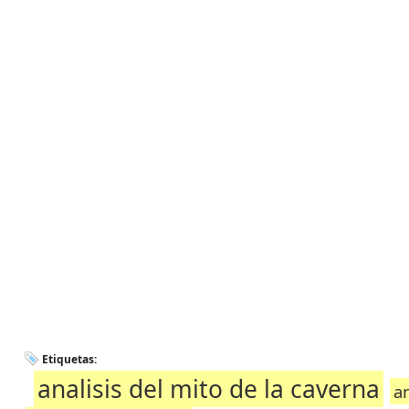
Etiquetas:
analisis del mito de la caverna
an