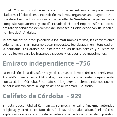
En el 710 los musulmanes enviaron una expedición a saquear varias
ciudades. El éxito de esta expedición les llevo a organizar una mayor en
711
,
que derrotaron a los visigodos en la
batalla de Guadalete.
La península se
conquisto rápidamente, y quedó incluida dentro del imperio islámico, como
emirato dependiente del
califato
de Damasco dirigido desde Sevilla, y con el
nombre de Al-Andalus.
Islamización:
se produjo debido a los matrimonios mixtos, las conversiones
voluntarias al islam para no pagar impuestos; fue desigual en intensidad en
la península. Los árabes se instalaron en las tierras fértiles y el resto de
tierras fueron para los hispanos visigodos y los guerreros musulmanes.
Emirato independiente ~756
La expulsión de la dinastía Omeya de Damasco, llevó al único superviviente,
Abd al-Rahman, a huir a Al-Andalus, creando aquí un emirato independiente,
con capital en Córdoba.
El califato
sufría graves problemas internos que no
se solucionaron hasta la llegada de Abd al-Rahman III al trono.
Califato de Córdoba ~ 929
En esta época, Abd al-Rahman III se proclamó califa (máxima autoridad
religiosa) y creó el califato de Córdoba. Al-Ándalus alcanzó el máximo
esplendor, gracias al control de las rutas comerciales, el cobro de impuestos,