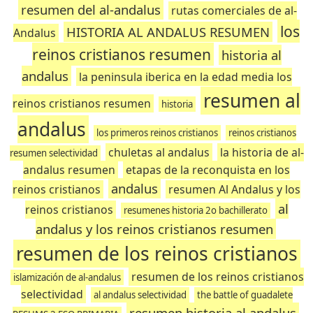
resumen del al-andalus
rutas comerciales de al-
los
HISTORIA AL ANDALUS RESUMEN
Andalus
reinos cristianos resumen
historia al
andalus
la peninsula iberica en la edad media los
resumen al
reinos cristianos resumen
historia
andalus
los primeros reinos cristianos
reinos cristianos
chuletas al andalus
la historia de al-
resumen selectividad
andalus resumen
etapas de la reconquista en los
andalus
reinos cristianos
resumen Al Andalus y los
al
reinos cristianos
resumenes historia 2o bachillerato
andalus y los reinos cristianos resumen
resumen de los reinos cristianos
resumen de los reinos cristianos
islamización de al-andalus
selectividad
al andalus selectividad
the battle of guadalete
resumen historia al andalus