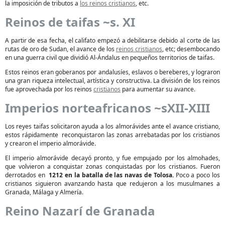
la imposición de tributos a
los reinos cristianos
, etc.
Reinos de taifas ~s. XI
A partir de esa fecha, el califato empezó a debilitarse debido al corte de las
rutas de oro de Sudan, el avance de los
reinos cristianos
, etc; desembocando
en una guerra civil que dividió Al-Ándalus en pequeños territorios de taifas.
Estos reinos eran goberanos por andalusíes, eslavos o bereberes, y lograron
una gran riqueza intelectual, artística y constructiva. La división de los reinos
fue aprovechada por los reinos
cristianos
para aumentar su avance.
Imperios norteafricanos ~sXII-XIII
Los reyes taifas solicitaron ayuda a los almorávides ante el avance cristiano,
estos rápidamente
reconquistaron las zonas arrebatadas por los cristianos
y crearon el imperio almorávide.
El imperio almorávide decayó pronto, y fue empujado por los almohades,
que volvieron a conquistar zonas conquistadas por los cristianos. Fueron
derrotados en
1212 en la batalla de las navas de Tolosa.
Poco a poco los
cristianos siguieron avanzando hasta que redujeron a los musulmanes a
Granada, Málaga y Almería.
Reino Nazarí de Granada