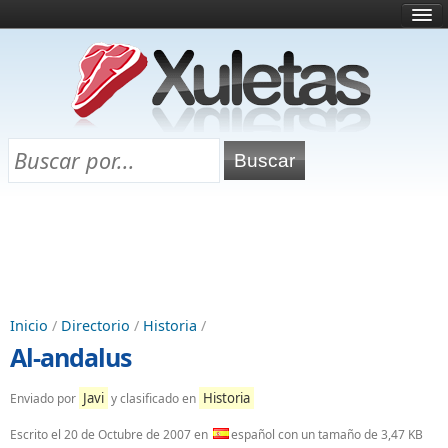
Inicio
¿Qué es esto?
Directorio
Selectividad
Chuletas para exámenes
Programa Chuletas
Inicio
/
Directorio
/
Historia
/
Al-andalus
Javi
Historia
Enviado por
y clasificado en
Escrito el
20 de Octubre de 2007
en
español con un tamaño de 3,47 KB