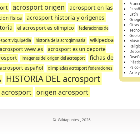
Franc
acrosport origen
ort
acrosport en las
Españ
Latín
acrosport historia y origenes
ón física
Grieg
Otras
toria
el acrosport es olimpico
federaciones de
Tecnol
Geolo
wikipedoa
osport viquipèdia
historia de la acrogimnasia
Músic
Religi
 acrosport www..es
acrosport es un deporte
Depor
fichas de
Diseñ
crosport
imagenes del origen del acrosport
Plásti
acrosport español
Psicol
olimpiadas acrosport federaciones
Arte 
HISTORIA DEL acrosport
s
l acrosport
origen acrosport
©
Wikiapuntes
, 2026