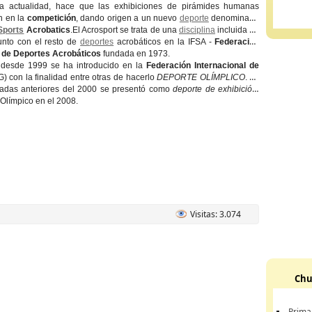
a actualidad, hace que las exhibiciones de pirámides humanas
 en la
competición
, dando origen a un nuevo
deporte
denominado
Sports
Acrobatics
.El Acrosport se trata de una
disciplina
incluida en
unto con el resto de
deportes
acrobáticos en la IFSA -
Federación
de Deportes Acrobáticos
fundada en 1973.
 desde 1999 se ha introducido en la
Federación Internacional de
G) con la finalidad entre otras de hacerlo
DEPORTE OLÍMPLICO
. Ya
iadas anteriores del 2000 se presentó como
deporte de exhibición
,
Olímpico en el 2008.
Visitas: 3.074
Chu
Prima