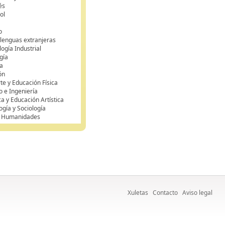
és
ol
o
 lenguas extranjeras
ogía Industrial
gía
a
ón
te y Educación Física
o e Ingeniería
ca y Educación Artística
ogía y Sociología
y Humanidades
Xuletas
Contacto
Aviso legal