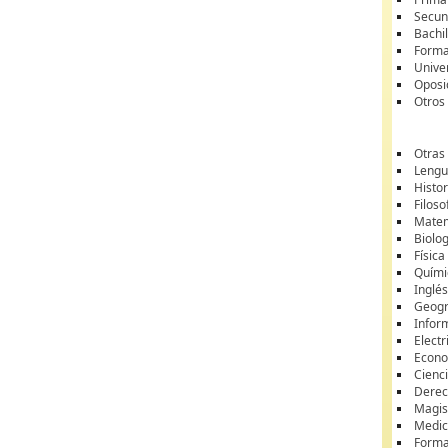
Secun
Bachil
Forma
Unive
Oposi
Otros
Otras
Lengua
Histor
Filoso
Matem
Biolo
Física
Quími
Inglé
Geogr
Infor
Electr
Econ
Cienci
Dere
Magis
Medic
Forma