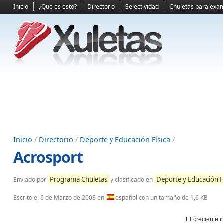
Inicio
¿Qué es esto?
Directorio
Selectividad
Chuletas para exá
Inicio
/
Directorio
/
Deporte y Educación Física
/
Acrosport
Programa Chuletas
Deporte y Educación F
Enviado por
y clasificado en
Escrito el
6 de Marzo de 2008
en
español con un tamaño de 1,6 KB
El creciente 