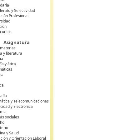
daria
lerato y Selectividad
ción Profesional
rsidad
ción
 cursos
Asignatura
 materias
 y literatura
ia
fía y ética
áticas
gía
ca
s
afía
mática y Telecomunicaciones
icidad y Electrónica
omía
as sociales
cho
terio
ina y Salud
ción y Orientación Laboral