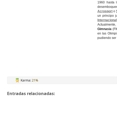
1960 hasta l
desemboquen
Acrosport
o
un principo j
Internacional
Actualmente,
Gimnasia
(FI
en las Olimp
pudiendo ser 
Karma:
21%
Entradas relacionadas: