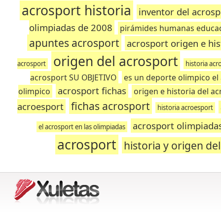
acrosport historia
inventor del acrosp
olimpiadas de 2008
pirámides humanas educaci
apuntes acrosport
acrosport origen e his
origen del acrosport
acrosport
historia acr
acrosport SU OBJETIVO
es un deporte olimpico el
acrosport fichas
olimpico
origen e historia del a
fichas acrosport
acroesport
historia acroesport
acrosport olimpiada
el acrosport en las olimpiadas
acrosport
historia y origen de