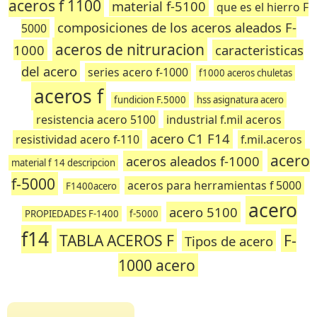
aceros f 1100
material f-5100
que es el hierro F
composiciones de los aceros aleados F-
5000
aceros de nitruracion
1000
caracteristicas
del acero
series acero f-1000
f1000 aceros chuletas
aceros f
fundicion F.5000
hss asignatura acero
resistencia acero 5100
industrial f.mil aceros
acero C1 F14
resistividad acero f-110
f.mil.aceros
acero
aceros aleados f-1000
material f 14 descripcion
f-5000
aceros para herramientas f 5000
F1400acero
acero
acero 5100
PROPIEDADES F-1400
f-5000
f14
TABLA ACEROS F
F-
Tipos de acero
1000 acero