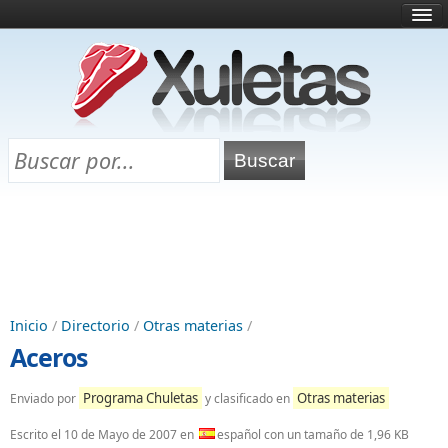
Inicio
¿Qué es esto?
Directorio
Selectividad
Chuletas para exámenes
Programa Chuletas
Inicio
/
Directorio
/
Otras materias
/
Aceros
Programa Chuletas
Otras materias
Enviado por
y clasificado en
Escrito el
10 de Mayo de 2007
en
español con un tamaño de 1,96 KB