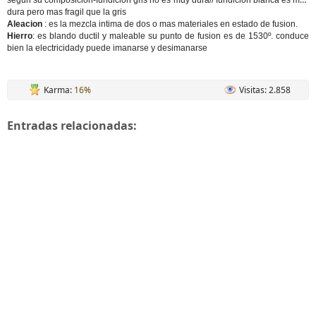
segun su composicion-
fundicion gris
no es muy dura//
fundicion blanca
es mas
dura pero mas fragil que la gris
Aleacion
: es la mezcla intima de dos o mas materiales en estado de fusion.
Hierro
: es blando ductil y maleable su punto de fusion es de 1530º. conduce
bien la electricidady puede imanarse y desimanarse
Karma:
16%
Visitas: 2.858
Entradas relacionadas: