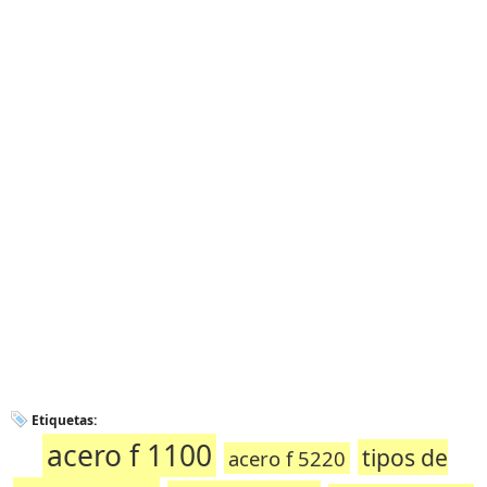
Etiquetas:
acero f 1100
tipos de
acero f 5220