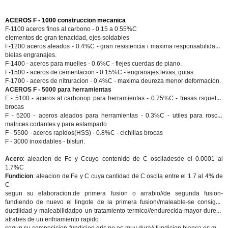
ACEROS F - 1000 construccion mecanica
F-1100 aceros finos al carbono
- 0.15 a 0.55%C
elementos de gran tenacidad, ejes soldables
F-1200 aceros aleados
- 0.4%C - gran resistencia i maxima responsabilidad -
bielas engranajes.
F-1400 - aceros para muelles
- 0.6%C - flejes cuerdas de piano.
F-1500 - aceros de cementacion
- 0.15%C - engranajes levas, guias.
F-1700 - aceros de nitruracion
- 0.4%C - maxima deureza menor deformacion.
ACEROS F - 5000 para herramientas
F - 5100 - aceros al carbonop para herramientas
- 0.75%C - fresas rsquetas
brocas
F - 5200 - aceros aleados para herramientas
- 0.3%C - utiles para roscar
matrices cortantes y para estampado
F - 5500 - aceros rapidos(HSS)
- 0.8%C - cichillas brocas
F - 3000 inoxidables - bisturi.
Acero
: aleacion de Fe y Ccuyo contenido de C osciladesde el 0.0001 al
1.7%C
Fundicion
: aleacion de Fe y C cuya cantidad de C oscila entre el 1.7 al 4% de
C
segun su elaboracion:
de primera fusion o arrabio
//
de segunda fusion
-
fundiendo de nuevo el lingote de la primera fusion//
maleable
-se consigue
ductilidad y maleabilidadpo un tratamiento termico//
endurecida
-mayor dureza
atrabes de un enfriamiento rapido