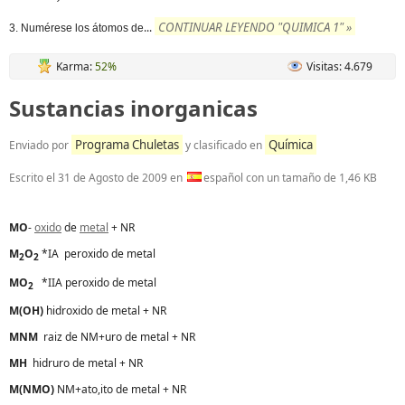
CONTINUAR LEYENDO "QUIMICA 1" »
...
3. Numérese los átomos de
Karma:
52%
Visitas: 4.679
Sustancias inorganicas
Programa Chuletas
Química
Enviado por
y clasificado en
Escrito el
31 de Agosto de 2009
en
español con un tamaño de 1,46 KB
MO
-
oxido
de
metal
+ NR
M
O
*IA peroxido de metal
2
2
MO
*IIA peroxido de metal
2
M(OH)
hidroxido de metal + NR
MNM
raiz de NM+uro de metal + NR
MH
hidruro de metal + NR
M(NMO)
NM+ato,ito de metal + NR