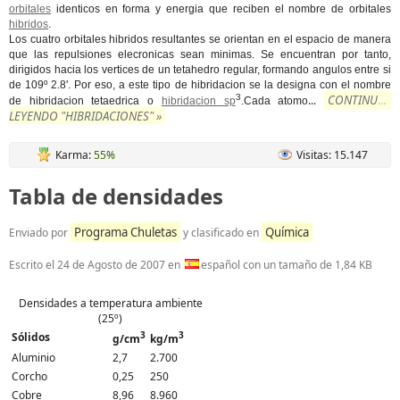
orbitales
identicos en forma y energia que reciben el nombre de orbitales
hibridos
.
Los cuatro orbitales hibridos resultantes se orientan en el espacio de manera
que las repulsiones elecronicas sean minimas. Se encuentran por tanto,
dirigidos hacia los vertices de un tetahedro regular, formando angulos entre si
de 109º 2.8'. Por eso, a este tipo de hibridacion se la designa con el nombre
3
CONTINUAR
...
de hibridacion tetaedrica o
hibridacion sp
.Cada atomo
LEYENDO "HIBRIDACIONES" »
Karma:
55%
Visitas: 15.147
Tabla de densidades
Programa Chuletas
Química
Enviado por
y clasificado en
Escrito el
24 de Agosto de 2007
en
español con un tamaño de 1,84 KB
Densidades a temperatura ambiente
(25º)
3
3
Sólidos
g/cm
kg/m
Aluminio
2,7
2.700
Corcho
0,25
250
Cobre
8,96
8.960