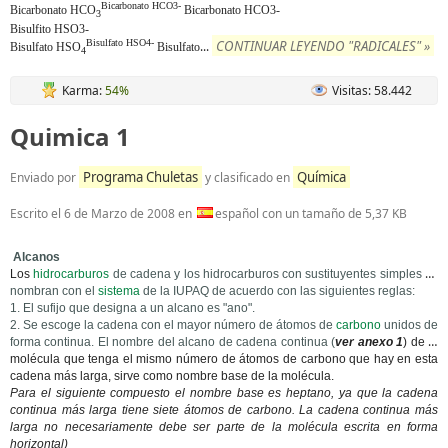
Bicarbonato HCO3-
Bicarbonato HCO
Bicarbonato HCO3-
3
Bisulfito HSO3-
Bisulfato HSO4-
CONTINUAR LEYENDO "RADICALES" »
...
Bisulfato HSO
Bisulfato
4
Karma:
54%
Visitas: 58.442
Quimica 1
Programa Chuletas
Química
Enviado por
y clasificado en
Escrito el
6 de Marzo de 2008
en
español con un tamaño de 5,37 KB
Alcanos
Los
hidrocarburos
de cadena y los hidrocarburos con sustituyentes simples se
nombran con el
sistema
de la IUPAQ de acuerdo con las siguientes reglas:
1. El sufijo que designa a un alcano es "ano".
2. Se escoge la cadena con el mayor número de átomos de
carbono
unidos de
forma continua. El nombre del alcano de cadena continua (
ver anexo 1
) de la
molécula que tenga el mismo número de átomos de carbono que hay en esta
cadena más larga, sirve como nombre base de la molécula.
Para el siguiente compuesto el nombre base es heptano, ya que la cadena
continua más larga tiene siete átomos de carbono. La cadena continua más
larga no necesariamente debe ser parte de la molécula escrita en forma
horizontal)