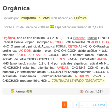
Orgánica
Programa Chuletas
Química
Enviado por
y clasificado en
Escrito el
26 de Enero de 2009
en
español con un tamaño de 2,17 KB
Orgánica.
ano.ilo.eno.enilo.ino. O.1,2. M.1,3. P.1,4
Benceno
.
radical
FENILO.
Radical etenilo. Propilo. isopropilo
ALCOHOL
. -OH hidroxilos. OL
ALDEHIDOS
.
H--C=O terminal o principal. AL.
radical FORMIL
CETONAS
.--C=O. ONA radical
prefijo oxo-.
ÁCIDOS
. ácido - oico. -C=O-OH.-COOH ácido acético = ácido
etanoico.
ÉSTERES Y SALES
. -C=OOR -oato + nombre radical. etanoato,
acetato de etilo.CH3COOCH2CH3.
ÉTERES
. -R-O-R etilmetiléter
AMINAS
.
NH3 [amoniaco].
sustituir
1,2 o 3 H por radicales alquílicos. radical AMINO.
H2NCH2CH3 etilamina. difenilamina.
AMIDAS
. -C=O-NH2 -CONH2. prefijo
numeral y la terminación amida. CH3CH2CONH2 propanoamida CH3CONH2
acetamida etanoamida. 3-hidroxibut-3-enamida.
NITRILOS
. -C=-N -CN
CONTINUAR LEYENDO "ORGÁNICA" »
...
CH3CH2CN propanonitrilo. HCN
Karma:
43%
Visitas: 1.631
1
2
3
…
›
» Última