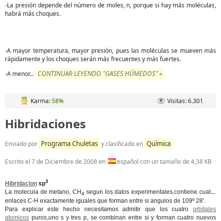
-La presión depende del número de moles, n, porque si hay más moléculas,
habrá más choques.
-A mayor temperatura, mayor presión, pues las moléculas se mueven más
rápidamente y los choques serán más frecuentes y más fuertes.
CONTINUAR LEYENDO "GASES HÚMEDOS" »
-A menor...
Karma:
58%
Visitas: 6.301
Hibridaciones
Programa Chuletas
Química
Enviado por
y clasificado en
Escrito el
7 de Diciembre de 2008
en
español con un tamaño de 4,38 KB
3
Hibridacion
sp
La molecula de metano, CH
segun los datos experimentales,contiene cuatro
4
enlaces C-H exactamente iguales que forman entre si angulos de 109º 28'.
Para explicar este hecho necesitamos admitir que los cuatro
orbitales
atomicos
puros,uno s y tres p, se combinan entre si y forman cuatro nuevos