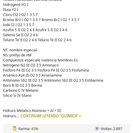
Hidrogeno H2 I
Fluor F2 I
Cloro Cl2 I O2 1 3 5 7
Bromo Br2 I O2 1 3 5 7
Bromo Br2 I O2 1 3 5 7
Iodo I2 I O2 1 3 5 7
Azufre S II O2 2 4 6
Azufre S II O2 2 4 6
Selenio Se II O2 2 4 6
Telurio Te II O2 2 4 6
Telurio Te II O2 2 4 6
NT: nombre especial
NS: prefijo de nM
Compuestos especiale svalencia Nombres Es.
Nitrogeno N2 III O2 3 5 Amoniaco
Fosforo P4 III O2 3 5
Fosforo P4 III O2 3 5 Fosfamina
Arsenico As4 III O2 3 5 Arsenamina
Antimonio Sb2 III O2 3 5
Antimonio Sb2 III O2 3 5 Estibamina
Boro B III O2 3 5 Borina
Carbono C IV Metano
Silicio Si IV Silano
Hidruro Metalico Aluminio = Al = III
CONTINUAR LEYENDO "QUIMICA" »
Hidruro
...
Karma:
43%
Visitas: 2.897