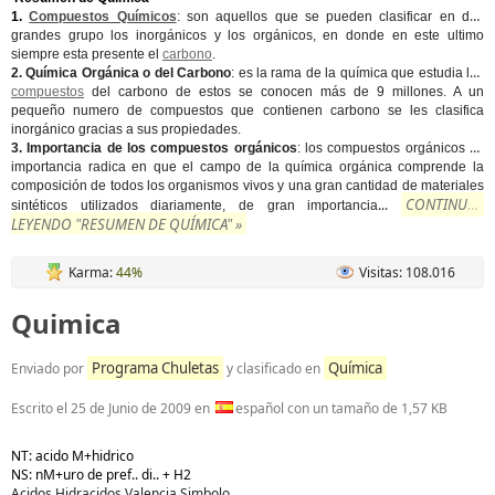
1.
Compuestos Químicos
: son aquellos que se pueden clasificar en dos
grandes grupo los inorgánicos y los orgánicos, en donde en este ultimo
siempre esta presente el
carbono
.
2. Química Orgánica o del Carbono
: es la rama de la química que estudia los
compuestos
del carbono de estos se conocen más de 9 millones. A un
pequeño numero de compuestos que contienen carbono se les clasifica
inorgánico gracias a sus propiedades.
3. Importancia de los compuestos orgánicos
: los compuestos orgánicos su
importancia radica en que el campo de la química orgánica comprende la
composición de todos los organismos vivos y una gran cantidad de materiales
CONTINUAR
...
sintéticos utilizados diariamente, de gran importancia
LEYENDO "RESUMEN DE QUÍMICA" »
Karma:
44%
Visitas: 108.016
Quimica
Programa Chuletas
Química
Enviado por
y clasificado en
Escrito el
25 de Junio de 2009
en
español con un tamaño de 1,57 KB
NT: acido M+hidrico
NS: nM+uro de pref.. di.. + H2
Acidos Hidracidos Valencia Simbolo