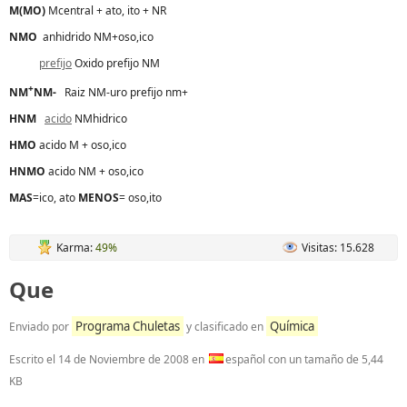
M(MO)
Mcentral + ato, ito + NR
NMO
anhidrido NM+oso,ico
prefijo
Oxido prefijo NM
+
NM
NM-
Raiz NM-uro prefijo nm+
HNM
acido
NMhidrico
HMO
acido M + oso,ico
HNMO
acido NM + oso,ico
MAS
=ico, ato
MENOS
= oso,ito
Karma:
49%
Visitas: 15.628
Que
Programa Chuletas
Química
Enviado por
y clasificado en
Escrito el
14 de Noviembre de 2008
en
español con un tamaño de 5,44
KB