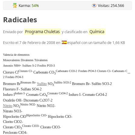
Karma:
54%
Visitas: 254.566
Radicales
Programa Chuletas
Química
Enviado por
y clasificado en
Escrito el
7 de Febrero de 2008
en
español con un tamaño de 1,66 KB
Valencia de elementos
Monovalentes Divalentes Trivalentes
Amonio NH4+ Sulfuro S-2 Fosfito PO3-3
Cloruro Cl-
Carbonato CO3-2 Fosfato PO4-3
Cloruro Cl- Carbonato CO3-
Cloruro Cl
Carbonato CO
3
2 Fosfato PO4-3
Bromuro Br-
Sulfito SO3-2
Bromuro Br
Sulfito
SO
Bromuro Br- Sulfito SO3-2
3
Fluoruro F- Sulfato SO4-2
Ioduro I-
Cromato CrO4-2
Ioduro I
Cromato CrO
Ioduro I- Cromato CrO4-2
4
Oxidrilo OH- Dicromato Cr2O7-2
Nitrito NO2-
Nitrito
NO
Nitrito NO2-
2
Nitrato NO3-
Hipoclorito ClO-
Hipoclorito ClO
Hipoclorito ClO-
Clorito ClO2-
Clorato ClO3-
Clorato ClO
Clorato ClO3-
3
Perclorato ClO4-