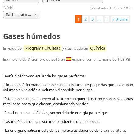
Nivel
Resultados 1 - 10 de 2.052
Bachillerato y Selectividad
1
2
3
…
›
» Última
Gases húmedos
Programa Chuletas
Química
Enviado por
y clasificado en
Escrito el
9 de Diciembre de 2010
en
español con un tamaño de 1,58 KB
Teoría cinético-molecular de los gases perfectos:
-Un gas está formado por moléculas infinitamente pequeñas que no ocupan
volumen en relación al volumen disponible por el gas.
-Estas moléculas se mueven al azar en cualquier dirección y con trayectorias
rectilíneas hasta que chocan, ocasionando presion
-Sus choques son elásticos, sin pérdida de energía para el gas.
-Las moléculas del gas son independientes unas de otras.
- La energía cinética media de las moléculas depende de la
temperatura
.