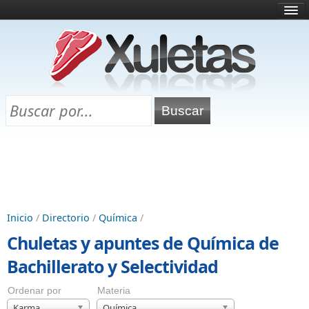
Inicio
¿Qué es esto?
Directorio
Selectividad
Chuletas para exámenes
Programa Chuletas
Inicio
/
Directorio
/
Química
/
Chuletas y apuntes de Química de
Bachillerato y Selectividad
Ordenar por
Materia
Karma
Química