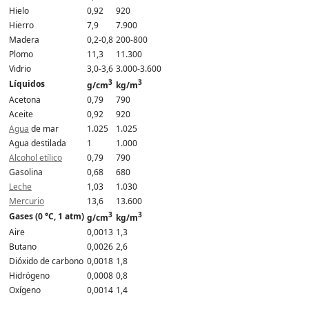
Hielo
0,92
920
Hierro
7,9
7.900
Madera
0,2-0,8
200-800
Plomo
11,3
11.300
Vidrio
3,0-3,6
3.000-3.600
3
3
Líquidos
g/cm
kg/m
Acetona
0,79
790
Aceite
0,92
920
Agua
de mar
1.025
1.025
Agua destilada
1
1.000
Alcohol etílico
0,79
790
Gasolina
0,68
680
Leche
1,03
1.030
Mercurio
13,6
13.600
3
3
Gases (0 °C, 1 atm)
g/cm
kg/m
Aire
0,0013
1,3
Butano
0,0026
2,6
Dióxido de carbono
0,0018
1,8
Hidrógeno
0,0008
0,8
Oxígeno
0,0014
1,4