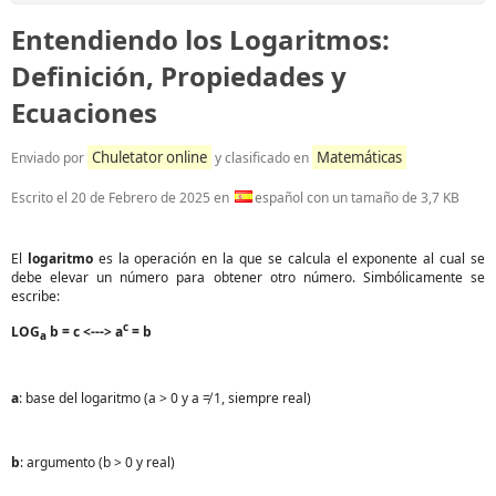
Entendiendo los Logaritmos:
Definición, Propiedades y
Ecuaciones
Chuletator online
Matemáticas
Enviado por
y clasificado en
Escrito el
20 de Febrero de 2025
en
español con un tamaño de 3,7 KB
El
logaritmo
es la operación en la que se calcula el exponente al cual se
debe elevar un número para obtener otro número. Simbólicamente se
escribe:
c
LOG
b = c <---> a
= b
a
a
: base del logaritmo (a > 0 y a ≠ 1, siempre real)
b
: argumento (b > 0 y real)