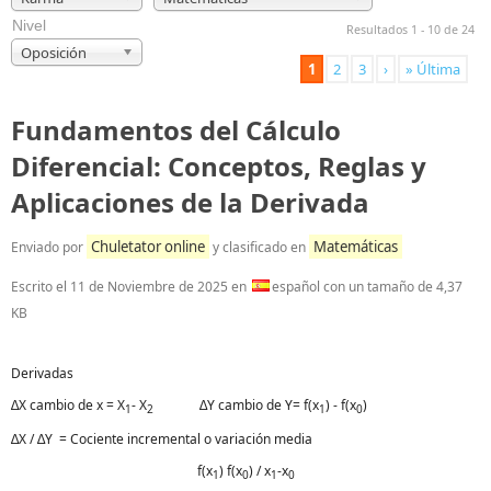
Nivel
Resultados 1 - 10 de 24
Oposición
1
2
3
›
» Última
Fundamentos del Cálculo
Diferencial: Conceptos, Reglas y
Aplicaciones de la Derivada
Chuletator online
Matemáticas
Enviado por
y clasificado en
Escrito el
11 de Noviembre de 2025
en
español con un tamaño de 4,37
KB
Derivadas
∆X cambio de x = X
- X
∆Y cambio de Y= f(x
) - f(x
)
1
2
1
0
∆X / ∆Y = Cociente incremental o variación media
f(x
) f(x
) / x
-x
1
0
1
0