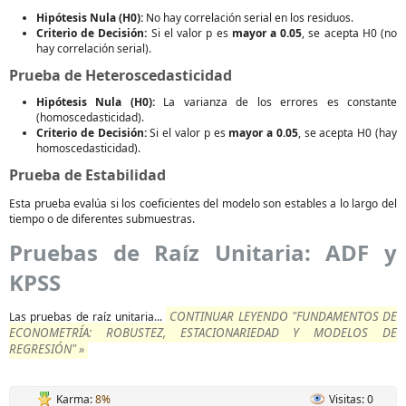
Hipótesis Nula (H0):
No hay correlación serial en los residuos.
Criterio de Decisión:
Si el valor p es
mayor a 0.05
, se acepta H0 (no
hay correlación serial).
Prueba de Heteroscedasticidad
Hipótesis Nula (H0):
La varianza de los errores es constante
(homoscedasticidad).
Criterio de Decisión:
Si el valor p es
mayor a 0.05
, se acepta H0 (hay
homoscedasticidad).
Prueba de Estabilidad
Esta prueba evalúa si los coeficientes del modelo son estables a lo largo del
tiempo o de diferentes submuestras.
Pruebas de Raíz Unitaria: ADF y
KPSS
CONTINUAR LEYENDO "FUNDAMENTOS DE
Las pruebas de raíz unitaria...
ECONOMETRÍA: ROBUSTEZ, ESTACIONARIEDAD Y MODELOS DE
REGRESIÓN" »
Karma:
8%
Visitas: 0