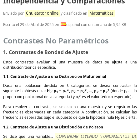
Independencia y Comparaciones
Chuletator online
Matemáticas
Enviado por
y clasificado en
Escrito el
29 de Abril de 2025
en
español con un tamaño de 5,95 KB
Contrastes No Paramétricos
1. Contrastes de Bondad de Ajuste
Estos contrastes evalúan si una muestra de datos se ajusta a una
distribución teórica específica.
1.1. Contraste de Ajuste a una Distribución Multinomial
Dada una población dividida en
k
categorías, se desea contrastar la
siguiente hipótesis nula:
H
: p
= p
*, p
= p
*, ..., p
= p
*
(donde p
es la
0
1
1
2
2
k
k
i
proporción poblacional de la categoría
i
y p
* es el valor teórico esperado).
i
Para resolver el contraste, se selecciona una muestra y se registran las
frecuencias observadas en cada categoría. A continuación, se calculan las
frecuencias esperadas bajo el supuesto de que la hipótesis nula
H
es cierta.
0
1.2. Contraste de Ajuste a una Distribución de Poisson
CONTINUAR LEYENDO "FUNDAMENTOS DE
Se dice que una variable...