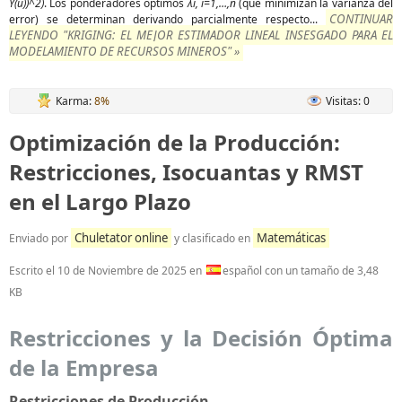
Y(u))^2)
. Los ponderadores óptimos
λi, i=1,…,n
(que minimizan la varianza del
CONTINUAR
error) se determinan derivando parcialmente respecto...
LEYENDO "KRIGING: EL MEJOR ESTIMADOR LINEAL INSESGADO PARA EL
MODELAMIENTO DE RECURSOS MINEROS" »
Karma:
8%
Visitas: 0
Optimización de la Producción:
Restricciones, Isocuantas y RMST
en el Largo Plazo
Chuletator online
Matemáticas
Enviado por
y clasificado en
Escrito el
10 de Noviembre de 2025
en
español con un tamaño de 3,48
KB
Restricciones y la Decisión Óptima
de la Empresa
Restricciones de Producción