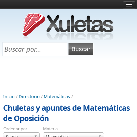
Inicio
¿Qué es esto?
Directorio
Selectividad
Chuletas para exámenes
Programa Chuletas
Inicio
/
Directorio
/
Matemáticas
/
Chuletas y apuntes de Matemáticas
de Oposición
Ordenar por
Materia
Karma
Matemáticas