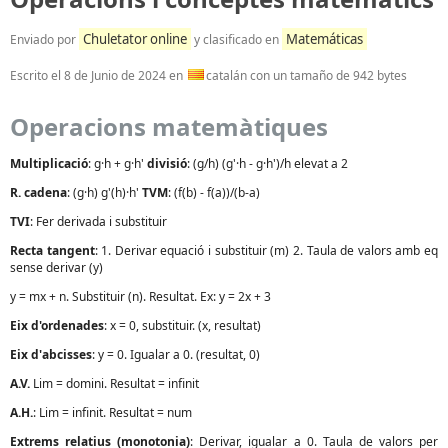
Chuletator online
Matemáticas
Enviado por
y clasificado en
Escrito el
8 de Junio de 2024
en
catalán con un tamaño de 942 bytes
Operacions matemàtiques
Multiplicació
: g·h + g·h'
divisió
: (g/h) (g'·h - g·h')/h elevat a 2
R. cadena
: (g·h) g'(h)·h'
TVM
: (f(b) - f(a))/(b-a)
TVI
: Fer derivada i substituir
Recta tangent
: 1. Derivar equació i substituir (m) 2. Taula de valors amb eq
sense derivar (y)
y = mx + n. Substituir (n). Resultat. Ex: y = 2x + 3
Eix d'ordenades
: x = 0, substituir. (x, resultat)
Eix d'abcisses
: y = 0. Igualar a 0. (resultat, 0)
A.V.
Lim = domini. Resultat = infinit
A.H.
: Lim = infinit. Resultat = num
Extrems relatius (monotonia)
: Derivar, igualar a 0. Taula de valors per