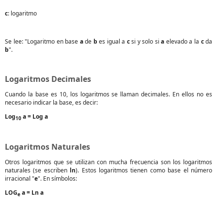
c
: logaritmo
Se lee: "Logaritmo en base
a
de
b
es igual a
c
si y solo si
a
elevado a la
c
da
b
".
Logaritmos Decimales
Cuando la base es 10, los logaritmos se llaman decimales. En ellos no es
necesario indicar la base, es decir:
Log
a = Log a
10
Logaritmos Naturales
Otros logaritmos que se utilizan con mucha frecuencia son los logaritmos
naturales (se escriben
ln
). Estos logaritmos tienen como base el número
irracional "
e
". En símbolos:
LOG
a = Ln a
e