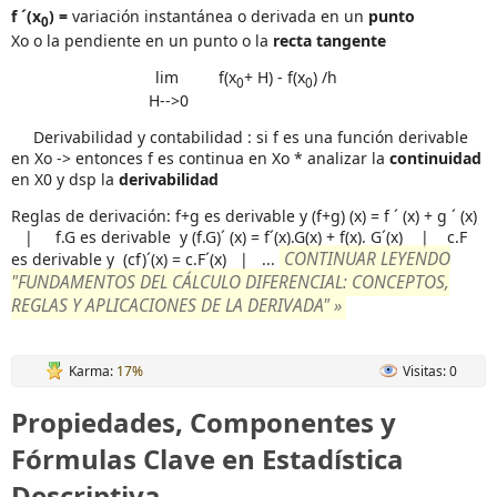
f ´(x
) =
variación instantánea o derivada en un
punto
0
Xo o la pendiente en un punto o la
recta tangente
lim f(x
+ H) - f(x
) /h
0
0
H-->0
Derivabilidad y contabilidad : si f es una función derivable
en Xo -> entonces f es continua en Xo * analizar la
continuidad
en X0 y dsp la
derivabilidad
Reglas de derivación: f+g es derivable y (f+g) (x) = f ´ (x) + g ´ (x)
| f.G es derivable y (f.G)´ (x) = f´(x).G(x) + f(x). G´(x) | c.F
CONTINUAR LEYENDO
es derivable y (cf)´(x) = c.F´(x) | ...
"FUNDAMENTOS DEL CÁLCULO DIFERENCIAL: CONCEPTOS,
REGLAS Y APLICACIONES DE LA DERIVADA" »
Karma:
17%
Visitas: 0
Propiedades, Componentes y
Fórmulas Clave en Estadística
Descriptiva