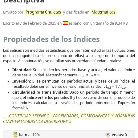
Programa Chuletas
Matemáticas
Enviado por
y clasificado en
Escrito el
7 de Febrero de 2025
en
español con un tamaño de 9,34 KB
Propiedades de los Índices
Los índices son medidas estadísticas que permiten estudiar las fluctuaciones
de una magnitud (o de un conjunto de ellas) a lo largo del tiempo o del
espacio. A continuación, se detallan sus propiedades fundamentales:
Identidad:
Si coinciden los períodos base y actual, el valor del índice
debe ser la unidad. Matemáticamente: I
= I
= 1.
0,0
tt
Inversión:
Si se permutan los períodos actual y base de un índice, el
resultado debe ser el inverso del valor inicial. Es decir: I
= 1 / I
.
o,t
t,o
Circularidad (o Transitividad):
Dado un período de tiempo t' menor
que t, el índice entre los períodos 0 y t debe coincidir con el producto de
los índices calculados a través del período intermedio. Expresión
formal: I
t,
CONTINUAR LEYENDO "PROPIEDADES, COMPONENTES Y FÓRMULAS
...
CLAVE EN ESTADÍSTICA DESCRIPTIVA" »
Karma:
12%
Visitas: 0