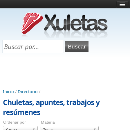
Inicio
¿Qué es esto?
Directorio
Selectividad
Chuletas para exámenes
Programa Chuletas
Inicio
/
Directorio
/
Chuletas, apuntes, trabajos y
resúmenes
Ordenar por
Materia
Karma
Todas