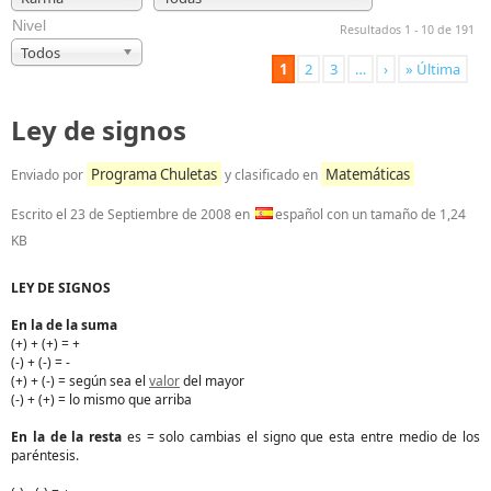
Nivel
Resultados 1 - 10 de 191
Todos
1
2
3
…
›
» Última
Ley de signos
Programa Chuletas
Matemáticas
Enviado por
y clasificado en
Escrito el
23 de Septiembre de 2008
en
español con un tamaño de 1,24
KB
LEY DE SIGNOS
En la de la suma
(+) + (+) = +
(-) + (-) = -
(+) + (-) = según sea el
valor
del mayor
(-) + (+) = lo mismo que arriba
En la de la resta
es = solo cambias el signo que esta entre medio de los
paréntesis.