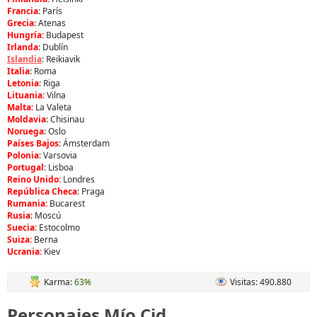
Francia
: París
Grecia
: Atenas
Hungría:
Budapest
Irlanda
: Dublín
Islandia
: Reikiavik
Italia
: Roma
Letonia
: Riga
Lituania:
Vilna
Malta:
La Valeta
Moldavia
: Chisinau
Noruega
: Oslo
Países Bajos
: Ámsterdam
Polonia
: Varsovia
Portugal
: Lisboa
Reino Unido:
Londres
República Checa
: Praga
Rumania:
Bucarest
Rusia
: Moscú
Suecia:
Estocolmo
Suiza:
Berna
Ucrania:
Kiev
Karma:
63%
Visitas: 490.880
Personajes Mío Cid