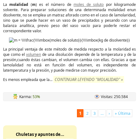
La
molalidad
(
m
) es el número de
moles de soluto
por kilogramode
solvente. Para preparar soluciones de una determinada molalidad enun
disolvente, no se emplea un matraz aforado como en el caso de lamolaridad,
sino que se puede hacer en un vaso de precipitados y pesando con una
balanza analítica, previo peso del vaso vacío para poderle restar el
correspondiente valor.
La principal ventaja de este método de medida respecto a la molaridad es
que como el
volumen
de una disolución depende de la temperatura y de la
presión,cuando éstas cambian, el volumen cambia con ellas. Gracias a que
lamolalidad no está en función del volumen, es independiente de
latemperatura y la presión, y puede medirse con mayor precisión.
CONTINUAR LEYENDO "MOLALIDAD" »
Es menos empleada que la...
Karma:
53%
Visitas: 250.584
1
2
3
…
›
» Última
Chuletas y apuntes de...