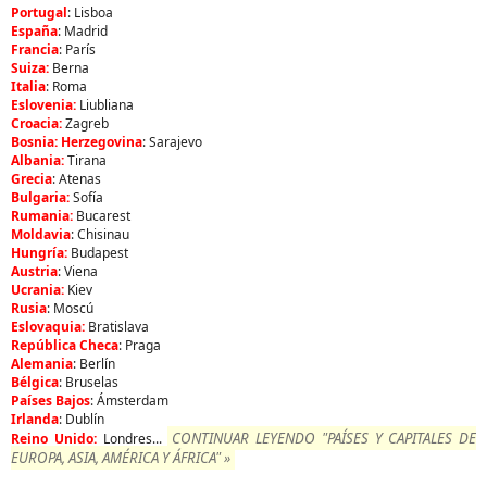
Portugal
: Lisboa
España
: Madrid
Francia
: París
Suiza:
Berna
Italia
: Roma
Eslovenia:
Liubliana
Croacia:
Zagreb
Bosnia: Herzegovina
: Sarajevo
Albania:
Tirana
Grecia
: Atenas
Bulgaria:
Sofía
Rumania:
Bucarest
Moldavia
: Chisinau
Hungría:
Budapest
Austria
: Viena
Ucrania:
Kiev
Rusia
: Moscú
Eslovaquia:
Bratislava
República Checa
: Praga
Alemania
: Berlín
Bélgica
: Bruselas
Países Bajos
: Ámsterdam
Irlanda
: Dublín
CONTINUAR LEYENDO "PAÍSES Y CAPITALES DE
Reino Unido:
Londres...
EUROPA, ASIA, AMÉRICA Y ÁFRICA" »