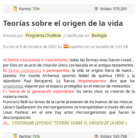
Karma:
70%
Visitas: 570.265
Teorías sobre el origen de la vida
Programa Chuletas
Biología
Enviado por
y clasificado en
Escrito el
8 de Octubre de 2007
en
español con un tamaño de 3,61 KB
A) Teoría creacionista o creacionismo:
todas las formas vivas fueron creados
por Dios en un acto de creación único. (se basaba en el antiguo testamento)
B)
Teoría cosmozoica
o panespermia:
la vida se origino fuera de nuestro
planeta. Por Svante Arrhenius (premio Nóbel de química 1903) y la
abandonó Paul Becquerel. La fuerza
litopanespermia
dice que los
organismos
viajaron por el espacio protegidos en el interior de meteoritos.
C) Teoría de la generación espontánea:
los seres vivos se crearon de la
materia inerte.
Francisco Redi las larvas de la carne provienen de los huevos de las moscas
Lázaro Spallanzani: los microorganismos se transportaban a través del aire
Louis Pasteur: en el aire hay artos microorganismos que hacen la
descomposición
CONTINUAR LEYENDO "TEORÍAS SOBRE EL ORIGEN DE LA VIDA" »
D)
...
Karma:
70%
Visitas: 543.798