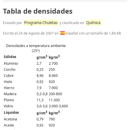
Tabla de densidades
Programa Chuletas
Química
Enviado por
y clasificado en
Escrito el
24 de Agosto de 2007
en
español con un tamaño de 1,84 KB
Densidades a temperatura ambiente
(25º)
3
3
Sólidos
g/cm
kg/m
Aluminio
2,7
2.700
Corcho
0,25
250
Cobre
8,96
8.960
Hielo
0,92
920
Hierro
7,9
7.900
Madera
0,2-0,8
200-800
Plomo
11,3
11.300
Vidrio
3,0-3,6
3.000-3.600
3
3
Líquidos
g/cm
kg/m
Acetona
0,79
790
Aceite
0,92
920