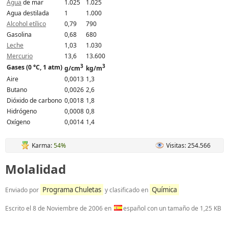
Agua
de mar
1.025
1.025
Agua destilada
1
1.000
Alcohol etílico
0,79
790
Gasolina
0,68
680
Leche
1,03
1.030
Mercurio
13,6
13.600
3
3
Gases (0 °C, 1 atm)
g/cm
kg/m
Aire
0,0013
1,3
Butano
0,0026
2,6
Dióxido de carbono
0,0018
1,8
Hidrógeno
0,0008
0,8
Oxígeno
0,0014
1,4
Karma:
54%
Visitas: 254.566
Molalidad
Programa Chuletas
Química
Enviado por
y clasificado en
Escrito el
8 de Noviembre de 2006
en
español con un tamaño de 1,25 KB