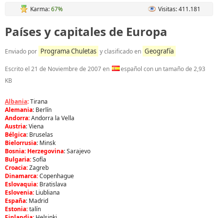
Karma:
67%
Visitas: 411.181
Países y capitales de Europa
Programa Chuletas
Geografía
Enviado por
y clasificado en
Escrito el
21 de Noviembre de 2007
en
español con un tamaño de 2,93
KB
Albania
:
Tirana
Alemania
: Berlín
Andorra:
Andorra la Vella
Austria
: Viena
Bélgica
: Bruselas
Bielorrusia
: Minsk
Bosnia: Herzegovina
: Sarajevo
Bulgaria:
Sofía
Croacia:
Zagreb
Dinamarca:
Copenhague
Eslovaquia:
Bratislava
Eslovenia:
Liubliana
España
: Madrid
Estonia:
talín
Finlandia:
Helsinki