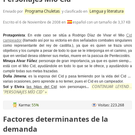
Programa Chuletas
Lengua y literatura
Enviado por
y clasificado en
Escrito el
6 de Noviembre de 2008
en
español con un tamaño de 3,37 KB
Protagonista
: En este caso se sitúa a Rodrigo Díaz de Vivar el Mio
Cid
campeador
(llamado así por su victoria en dos señalados combates singulares
como representante del rey de castilla.), ya que es quien se traza unos
objetivos y los cumple a pesar de todo lo que se le interponga en el camino, ya
que en verdad desea obtener sus metas, muere en la pascua de Pentecostés.
Minaya Alvar Fáñez
: personaje de gran importancia, ya que es quien siempre
está con el Mio Cid, ayudándole en todo lo que se le ofrece, y ayudándolo a
cumplir todas sus metas trazadas.
Doña Jimena
: es la esposa del Cid y pasa temiendo por la vida del Cid en
varias ocasiones, pero aprende a no temer, pues el Cid es un campeador.
CONTINUAR LEYENDO
...
Sol y Elvira
las hijas del Cid
: son personajes
"PERSONAJES MÍO CID" »
Karma:
55%
Visitas: 223.268
Factores determinantes de la
demanda