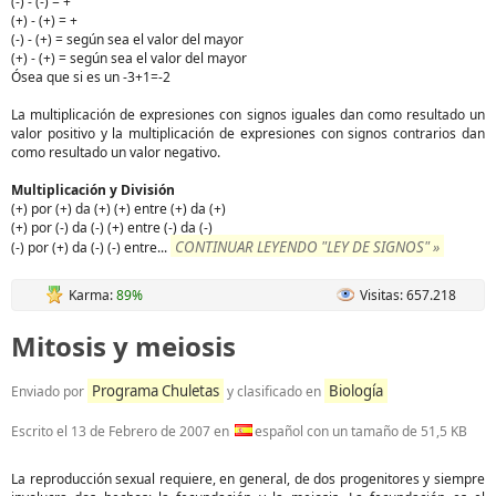
(-) - (-) = +
(+) - (+) = +
(-) - (+) = según sea el valor del mayor
(+) - (+) = según sea el valor del mayor
Ósea que si es un -3+1=-2
La multiplicación de expresiones con signos iguales dan como resultado un
valor positivo y la multiplicación de expresiones con signos contrarios dan
como resultado un valor negativo.
Multiplicación y División
(+) por (+) da (+) (+) entre (+) da (+)
(+) por (-) da (-) (+) entre (-) da (-)
CONTINUAR LEYENDO "LEY DE SIGNOS" »
(-) por (+) da (-) (-) entre
...
Karma:
89%
Visitas: 657.218
Mitosis y meiosis
Programa Chuletas
Biología
Enviado por
y clasificado en
Escrito el
13 de Febrero de 2007
en
español con un tamaño de 51,5 KB
La reproducción sexual requiere, en general, de dos progenitores y siempre