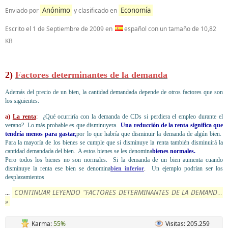
Anónimo
Economía
Enviado por
y clasificado en
Escrito el
1 de Septiembre de 2009
en
español con un tamaño de 10,82
KB
2)
Factores determinantes de la demanda
Además del precio de un bien, la cantidad demandada depende de otros factores que son
los siguientes:
a)
La renta
:
¿Qué ocurriría con la demanda de CDs si perdiera el empleo durante el
verano? Lo más probable es que disminuyera.
Una reducción de la renta significa que
tendría menos para gastar,
por lo que habría que disminuir la demanda de algún bien.
Para la mayoría de los bienes se cumple que si disminuye la renta también disminuirá la
cantidad demandada del bien. A estos bienes se les denomina
bienes normales.
Pero todos los bienes no son normales. Si la demanda de un bien aumenta cuando
disminuye la renta ese bien se denomina
bien inferior
.
Un ejemplo podrían ser los
desplazamientos
CONTINUAR LEYENDO "FACTORES DETERMINANTES DE LA DEMANDA"
...
»
Karma:
55%
Visitas: 205.259