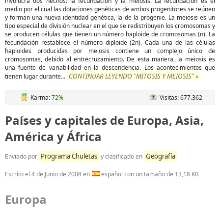
involucra dos hechos: la fecundación y la meiosis. La fecundación es el
medio por el cual las dotaciones genéticas de ambos progenitores se reúnen
y forman una nueva identidad genética, la de la progenie. La meiosis es un
tipo especial de división nuclear en el que se redistribuyen los cromosomas y
se producen células que tienen un número haploide de cromosomas (n). La
fecundación restablece el número diploide (2n). Cada una de las células
haploides producidas por meiosis contiene un complejo único de
cromosomas, debido al entrecruzamiento. De esta manera, la meiosis es
una fuente de variabilidad en la descendencia. Los acontecimientos que
CONTINUAR LEYENDO "MITOSIS Y MEIOSIS" »
tienen lugar durante...
Karma:
72%
Visitas: 677.362
Países y capitales de Europa, Asia,
América y África
Programa Chuletas
Geografía
Enviado por
y clasificado en
Escrito el
4 de Junio de 2008
en
español con un tamaño de 13,18 KB
Europa