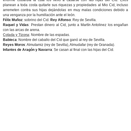
enorme cobardía la cual los llevo a casarse con las hijas del Cid. Ellos
planean a toda costa quitarle sus riquezas y propiedades al Mio Cid, incluso
arremeten contra sus hijas dejándolas en muy malas condiciones debido a
una venganza por la humillación ante el león.
Félix Muñoz
: sobrino del Cid.
Rey Alfonso
: Rey de Sevilla.
Raquel y Vidas
: Prestan dinero al Cid, junto a Martín Antolinez los engañan
con las arcas de arena.
Colada y Tizona
: Nombre de las espadas.
Babieca
: Nombre del caballo del Cid que ganó al rey de Sevilla.
Reyes Moros
: Almutamiz (rey de Sevilla), Almudafar (rey de Granada).
Infantes de Aragón y Navarra
: Se casan al final con las hijas del Cid.