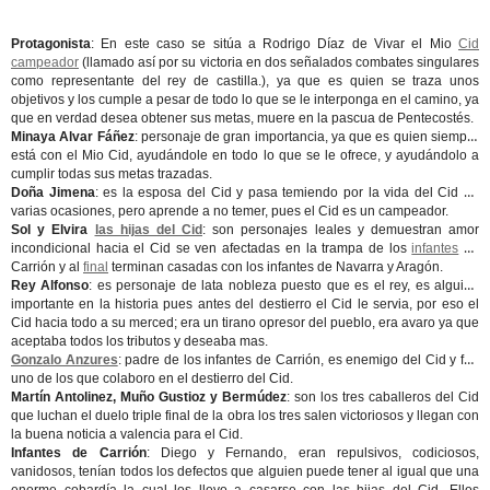
Protagonista
: En este caso se sitúa a Rodrigo Díaz de Vivar el Mio
Cid
campeador
(llamado así por su victoria en dos señalados combates singulares
como representante del rey de castilla.), ya que es quien se traza unos
objetivos y los cumple a pesar de todo lo que se le interponga en el camino, ya
que en verdad desea obtener sus metas, muere en la pascua de Pentecostés.
Minaya Alvar Fáñez
: personaje de gran importancia, ya que es quien siempre
está con el Mio Cid, ayudándole en todo lo que se le ofrece, y ayudándolo a
cumplir todas sus metas trazadas.
Doña Jimena
: es la esposa del Cid y pasa temiendo por la vida del Cid en
varias ocasiones, pero aprende a no temer, pues el Cid es un campeador.
Sol y Elvira
las hijas del Cid
: son personajes leales y demuestran amor
incondicional hacia el Cid se ven afectadas en la trampa de los
infantes
de
Carrión y al
final
terminan casadas con los infantes de Navarra y Aragón.
Rey Alfonso
: es personaje de lata nobleza puesto que es el rey, es alguien
importante en la historia pues antes del destierro el Cid le servia, por eso el
Cid hacia todo a su merced; era un tirano opresor del pueblo, era avaro ya que
aceptaba todos los tributos y deseaba mas.
Gonzalo Anzures
: padre de los infantes de Carrión, es enemigo del Cid y fue
uno de los que colaboro en el destierro del Cid.
Martín Antolinez, Muño Gustioz y Bermúdez
: son los tres caballeros del Cid
que luchan el duelo triple final de la obra los tres salen victoriosos y llegan con
la buena noticia a valencia para el Cid.
Infantes de Carrión
: Diego y Fernando, eran repulsivos, codiciosos,
vanidosos, tenían todos los defectos que alguien puede tener al igual que una