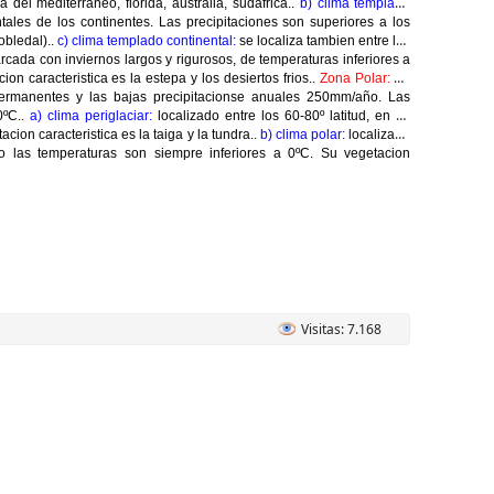
 del mediterraneo, florida, australia, sudafrica..
b) clima templado
tales de los continentes. Las precipitaciones son superiores a los
obledal)..
c) clima templado continental:
se localiza tambien entre los
arcada con inviernos largos y rigurosos, de temperaturas inferiores a
n caracteristica es la estepa y los desiertos frios..
Zona Polar:
Se
s permanentes y las bajas precipitacionse anuales 250mm/año. Las
0ºC..
a) clima periglaciar:
localizado entre los 60-80º latitud, en su
cion caracteristica es la taiga y la tundra..
b) clima polar:
localizado
ño las temperaturas son siempre inferiores a 0ºC. Su vegetacion
Visitas: 7.168