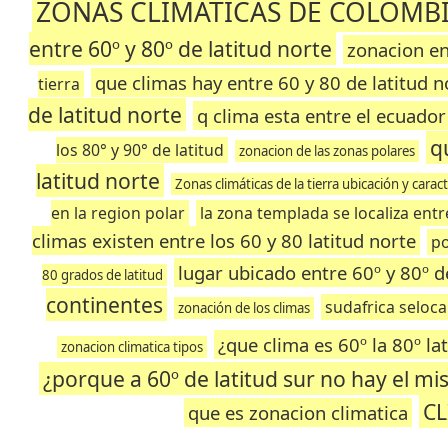
ZONAS CLIMATICAS DE COLOMB
entre 60º y 80º de latitud norte
zonacion en
que climas hay entre 60 y 80 de latitud n
tierra
de latitud norte
q clima esta entre el ecuador 
q
los 80° y 90° de latitud
zonacion de las zonas polares
latitud norte
Zonas climáticas de la tierra ubicación y caract
en la region polar
la zona templada se localiza entre
climas existen entre los 60 y 80 latitud norte
po
lugar ubicado entre 60º y 80º d
80 grados de latitud
continentes
sudafrica seloca
zonación de los climas
¿que clima es 60º la 80º la
zonacion climatica tipos
¿porque a 60º de latitud sur no hay el mi
CL
que es zonacion climatica