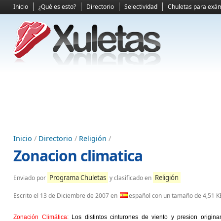
Inicio
¿Qué es esto?
Directorio
Selectividad
Chuletas para exá
Inicio
/
Directorio
/
Religión
/
Zonacion climatica
Programa Chuletas
Religión
Enviado por
y clasificado en
Escrito el
13 de Diciembre de 2007
en
español con un tamaño de 4,51 K
Zonación Climática:
Los distintos cinturones de viento y presion origina