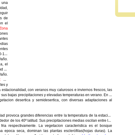
a una
idad,
eguir
es de
en el
Zona
iones
antes
edias
entes
0-10º
/año.
a, el
tud es
/año.
:
Se
tes y
 estacionalidad, con veranos muy calurosos e inviernos frescos, las
r sus bajas precipitaciones y elevadas temperaturas en verano. En el
etacion desertica y semidesertica, con diversas adaptaciones al
dad provoca grandes diferencias entre la temperatura de la estacion
dedor de los 40º latitud. Sus precipitaciones medias oscilan entre los
ria respectivamente. La vegetacion caracteristica es el bosque
 epoca seca, dominan las plantas esclerófilas(hojas duras). La