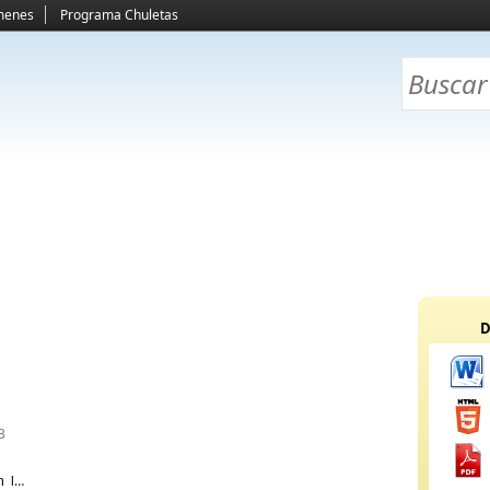
menes
Programa Chuletas
D
B
n las