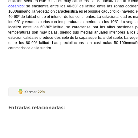
estacion seca en este clima es muy caracterisitca. Se localiza en la cuenca
oceanico:
se encuentra entre los 40-60º de latitud entre las zonas occiden
1000mm/año, la vegetacion caracteristica es el bosque caducifolio (hayedo, r
40-60º de latitud entre el interior de los continentes. La estacionalidad es m
los 0ºC y veranos cortos con temperaturas superiores a los 10ºC. La vegetacio
localiza entre los 60-90º latitud, se caracteriza por las altas presione
temperaturas son muy bajas, siendo sus medias anuales inferiores a los 
estacion calida se produce deshielo de la capa superficial del suelo. La vegeta
entre los 80-90º latitud. Las precipitacions son casi nulas 50-100mm/a
caracteristica es la tundra.
Karma:
22%
Entradas relacionadas: