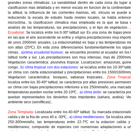
grandes zonas climaticas. La variabilidad dentro de cada zona da lugar 
clasificacion mas detallada y en menor escala en funcion de la continentale
la altitud, la inlfuencia de las corrientes marinas, etc. inlcuso se puede s
reduciendo la escala de estudio hasta niveles locales, se habla entonc
microclima.. la clasificacion climatica mas empleada es la que se basa 
analisis de las temperaturas, las precipitaciones, y el tipo de vegetacion..
Ecuatorial:
Se localiza entre los 0-30º latitud sur. Es una zona de bajas pres
en las que el aire ascendente se enfria y origina precipitaciones muy import
de unos 2000mm anuales. La estacionalidad es baja y las temperaturas m
son altas (25ºC). En esta zona diferenciamos fundamentalmente los sigui
climas..
a)clima ecuatorial lluvioso:
se encuentra proximo al ecuador en los 
latitud norte y sur. Las precipitaciones son muy intensas, mas de 2000mm
Vegetacion caracteristica: pluvisilva tropical. Localizacion: amazonas, guine
congo..
b) clima tropical con dos estaciones
: se localiza entre los 10-30º lati
un clima con cierta estacionalidad y precipitaciones entre los 1500/1600mm
Vegetacion caracteristica: bosques, sabanas tropicales..
Zona Tropical
localiza entre los 30-40º latitud, se caracteriza por altas presiones permanen
un clima con bajas precipitaciones inferiores a los 250mm/año, una marcada
temperaturas pueden oscilar entre 20-10ºC..
a) clima árido:
se caracteriza po
quedan representados los desiertos mas impotantes (sahara, arabia). Veg
ambiente seco (xerofíticas)..
Zona Templada:
Localizada entre los 40-60º latitud. Su marcada estacionali
calida y de la fria de unos 40 a -30ºC..
a) clima mediterraneo:
Se localiza alre
250-300mm/año, las temperaturas entre 22-7ºC en la estacion calida y f
mediterraneo, compuesto de especies con numerosas adaptaciones a una