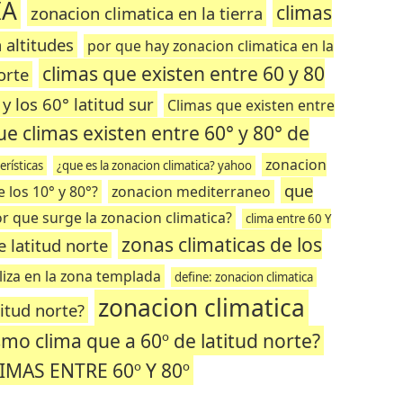
IA
climas
zonacion climatica en la tierra
 altitudes
por que hay zonacion climatica en la
climas que existen entre 60 y 80
orte
y los 60° latitud sur
Climas que existen entre
ue climas existen entre 60° y 80° de
zonacion
erísticas
¿que es la zonacion climatica? yahoo
que
 los 10° y 80°?
zonacion mediterraneo
r que surge la zonacion climatica?
clima entre 60 Y
zonas climaticas de los
e latitud norte
liza en la zona templada
define: zonacion climatica
zonacion climatica
titud norte?
smo clima que a 60º de latitud norte?
IMAS ENTRE 60º Y 80º