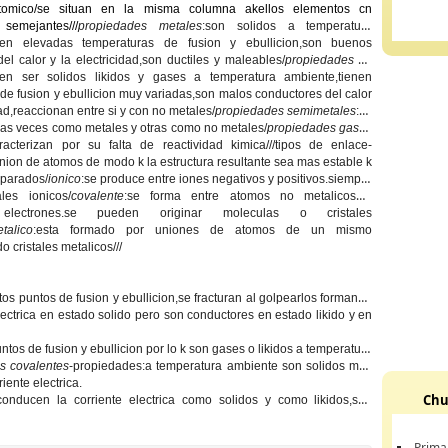
omico/se situan en la misma columna akellos elementos cn
semejantes///
propiedades metales
:son solidos a temperatura
enen elevadas temperaturas de fusion y ebullicion,son buenos
el calor y la electricidad,son ductiles y maleables/
propiedades no
en ser solidos likidos y gases a temperatura ambiente,tienen
de fusion y ebullicion muy variadas,son malos conductores del calor
dad,reaccionan entre si y con no metales/
propiedades semimetales
:se
as veces como metales y otras como no metales/
propiedades gases
racterizan por su falta de reactividad kimica///
tipos de enlace
-
union de atomos de modo k la estructura resultante sea mas estable k
eparados/
ionico
:se produce entre iones negativos y positivos.siempre
ales ionicos/
covalente
:se forma entre atomos no metalicos k
electrones.se pueden originar moleculas o cristales
talico
:esta formado por uniones de atomos de un mismo
 cristales metalicos///
os puntos de fusion y ebullicion,se fracturan al golpearlos formando
ectrica en estado solido pero son conductores en estado likido y en
tos de fusion y ebullicion por lo k son gases o likidos a temperatura
es covalentes
-propiedades:a temperatura ambiente son solidos muy
ente electrica.
Chu
conducen la corriente electrica como solidos y como likidos,son
Prima