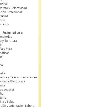
daria
lerato y Selectividad
ción Profesional
rsidad
ción
 cursos
Asignatura
 materias
 y literatura
ia
fía y ética
áticas
gía
ca
s
afía
mática y Telecomunicaciones
icidad y Electrónica
omía
as sociales
cho
terio
ina y Salud
ción y Orientación Laboral