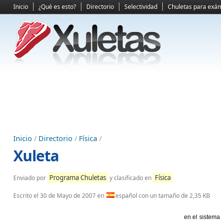
Inicio
¿Qué es esto?
Directorio
Selectividad
Chuletas para exá
Inicio
/
Directorio
/
Física
/
Xuleta
Programa Chuletas
Física
Enviado por
y clasificado en
Escrito el
30 de Mayo de 2007
en
español con un tamaño de 2,35 KB
en el sistema