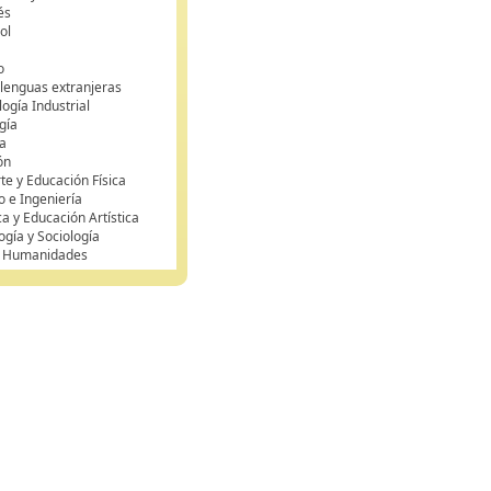
és
ol
o
 lenguas extranjeras
ogía Industrial
gía
a
ón
te y Educación Física
o e Ingeniería
ca y Educación Artística
ogía y Sociología
y Humanidades