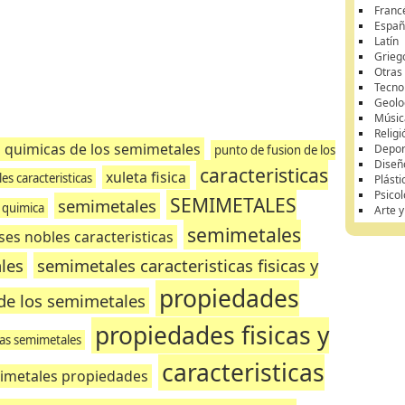
Franc
Españ
Latín
Grieg
Otras
Tecnol
Geolo
Músic
Religi
s quimicas de los semimetales
Depor
punto de fusion de los
Diseñ
caracteristicas
xuleta fisica
es caracteristicas
Plásti
Psicol
SEMIMETALES
semimetales
s quimica
Arte 
semimetales
ses nobles caracteristicas
les
semimetales caracteristicas fisicas y
propiedades
s de los semimetales
propiedades fisicas y
cas semimetales
caracteristicas
imetales propiedades