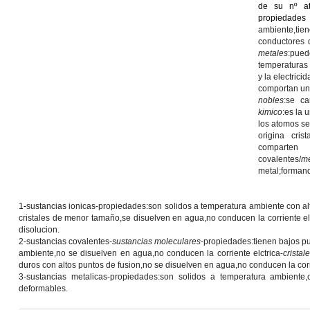
de su nº at
propiedades 
ambiente,ti
conductores d
metales
:pued
temperaturas 
y la electrici
comportan un
nobles
:se ca
kimico
:es la 
los atomos s
origina crist
comparten 
covalentes/
me
metal;formando
1-
sustancias ionicas
-propiedades:son solidos a temperatura ambiente con alt
cristales de menor tamaño,se disuelven en agua,no conducen la corriente el
disolucion.
2-
sustancias covalentes
-
sustancias moleculares
-propiedades:tienen bajos pun
ambiente,no se disuelven en agua,no conducen la corriente elctrica-
cristal
duros con altos puntos de fusion,no se disuelven en agua,no conducen la corri
3-
sustancias metalicas
-propiedades:son solidos a temperatura ambiente,
deformables.