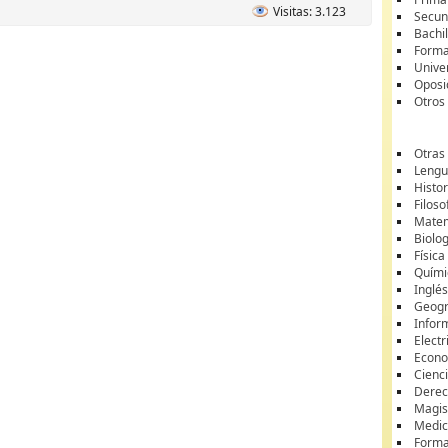
Visitas: 3.123
Secun
Bachil
Forma
Unive
Oposi
Otros
Otras
Lengua
Histor
Filoso
Matem
Biolo
Física
Quími
Inglé
Geogr
Infor
Electr
Econ
Cienci
Dere
Magis
Medic
Forma