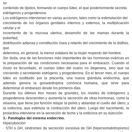
su
contenido de lípidos, formando el cuerpo lúteo, el que posteriormente secreta
estrógenos y progesterona.
Los estrógenos intervienen en varias acciones, tales como la estimulación del
crecimiento de los órganos genitales internos y externos; la multiplicación
celular y el
incremento de la mucosa uterina; desarrollo de las mamas durante la
pubertad;
distribución adiposa y constitución ósea y retardo del crecimiento de la diáfisis,
que
determina, en general, la menor estatura de la mujer respecto del hombre.
Sin duda, una de las funciones más importantes de las hormonas ováricas es
la preparación de las condiciones necesarias para el embarazo. Cuando el
óvulo es fecundado, el cuerpo lúteo del ovario no degenera, sino que va
creciendo y secretando estrógeno y progesterona. En el tercer mes, el cuerpo
lúteo es sustituido por la placenta, una nueva glándula endocrina, que
además genera la gonadotropina coriónica humana, que sirve para
determinar el embarazo desde los primeros días.
Durante los últimos tres meses de gravidez, los niveles de estrógenos y
progesterona descienden y aumenta la secreción de otras hormonas, como la
relaxina, que tiene por función relajar la pelvis y ablandar el cuello del útero; y
la oxitocina, que estimula la contracción del útero. Luego del nacimiento, la
prolactina interviene en la secreción de leche y la oxitocina en su eyección.
3.- Patologías del sistema endocrino.
Hiperufunción
· STH o GH, síndromes de secreción excesiva de GH (hipersomatotropismo)