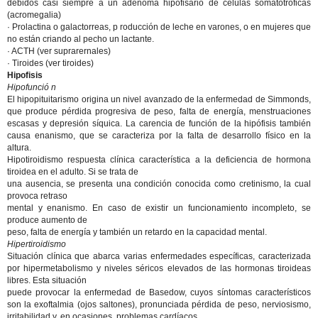
debidos casi siempre a un adenoma hipofisario de células somatotróficas
(acromegalia)
· Prolactina o galactorreas, p roducción de leche en varones, o en mujeres que
no están criando al pecho un lactante.
· ACTH (ver suprarernales)
· Tiroides (ver tiroides)
Hipofisis
Hipofunció n
El hipopituitarismo origina un nivel avanzado de la enfermedad de Simmonds,
que produce pérdida progresiva de peso, falta de energía, menstruaciones
escasas y depresión síquica. La carencia de función de la hipófisis también
causa enanismo, que se caracteriza por la falta de desarrollo físico en la
altura.
Hipotiroidismo respuesta clínica característica a la deficiencia de hormona
tiroidea en el adulto. Si se trata de
una ausencia, se presenta una condición conocida como cretinismo, la cual
provoca retraso
mental y enanismo. En caso de existir un funcionamiento incompleto, se
produce aumento de
peso, falta de energía y también un retardo en la capacidad mental.
Hipertiroidismo
Situación clínica que abarca varias enfermedades específicas, caracterizada
por hipermetabolismo y niveles séricos elevados de las hormonas tiroideas
libres. Esta situación
puede provocar la enfermedad de Basedow, cuyos síntomas característicos
son la exoftalmia (ojos saltones), pronunciada pérdida de peso, nerviosismo,
irritabilidad y, en ocasiones, problemas cardíacos