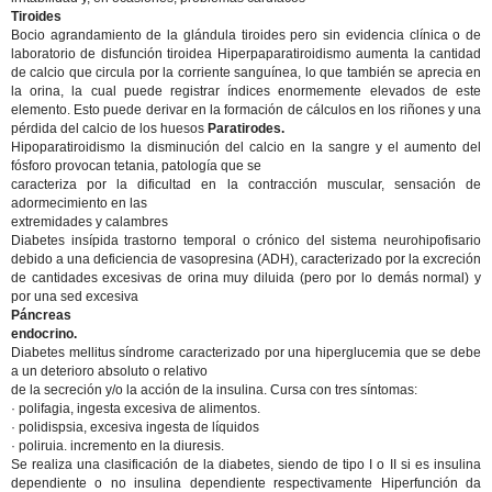
Tiroides
Bocio agrandamiento de la glándula tiroides pero sin evidencia clínica o de
laboratorio de disfunción tiroidea Hiperpaparatiroidismo aumenta la cantidad
de calcio que circula por la corriente sanguínea, lo que también se aprecia en
la orina, la cual puede registrar índices enormemente elevados de este
elemento. Esto puede derivar en la formación de cálculos en los riñones y una
pérdida del calcio de los huesos
Paratirodes.
Hipoparatiroidismo la disminución del calcio en la sangre y el aumento del
fósforo provocan tetania, patología que se
caracteriza por la dificultad en la contracción muscular, sensación de
adormecimiento en las
extremidades y calambres
Diabetes insípida trastorno temporal o crónico del sistema neurohipofisario
debido a una deficiencia de vasopresina (ADH), caracterizado por la excreción
de cantidades excesivas de orina muy diluida (pero por lo demás normal) y
por una sed excesiva
Páncreas
endocrino.
Diabetes mellitus síndrome caracterizado por una hiperglucemia que se debe
a un deterioro absoluto o relativo
de la secreción y/o la acción de la insulina. Cursa con tres síntomas:
· polifagia, ingesta excesiva de alimentos.
· polidispsia, excesiva ingesta de líquidos
· poliruia. incremento en la diuresis.
Se realiza una clasificación de la diabetes, siendo de tipo I o II si es insulina
dependiente o no insulina dependiente respectivamente Hiperfunción da