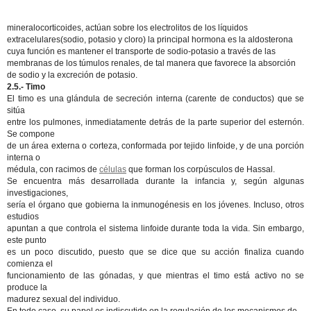
mineralocorticoides, actúan sobre los electrolitos de los líquidos
extracelulares(sodio, potasio y cloro) la principal hormona es la aldosterona
cuya función es mantener el transporte de sodio-potasio a través de las
membranas de los túmulos renales, de tal manera que favorece la absorción
de sodio y la excreción de potasio.
2.5.- Timo
El timo es una glándula de secreción interna (carente de conductos) que se
sitúa
entre los pulmones, inmediatamente detrás de la parte superior del esternón.
Se compone
de un área externa o corteza, conformada por tejido linfoide, y de una porción
interna o
médula, con racimos de
células
que forman los corpúsculos de Hassal.
Se encuentra más desarrollada durante la infancia y, según algunas
investigaciones,
sería el órgano que gobierna la inmunogénesis en los jóvenes. Incluso, otros
estudios
apuntan a que controla el sistema linfoide durante toda la vida. Sin embargo,
este punto
es un poco discutido, puesto que se dice que su acción finaliza cuando
comienza el
funcionamiento de las gónadas, y que mientras el timo está activo no se
produce la
madurez sexual del individuo.