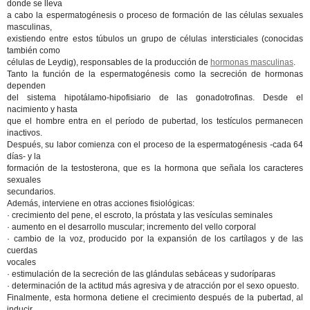
donde se lleva
a cabo la espermatogénesis o proceso de formación de las células sexuales
masculinas,
existiendo entre estos túbulos un grupo de células intersticiales (conocidas
también como
células de Leydig), responsables de la producción de
hormonas masculinas
.
Tanto la función de la espermatogénesis como la secreción de hormonas
dependen
del sistema hipotálamo-hipofisiario de las gonadotrofinas. Desde el
nacimiento y hasta
que el hombre entra en el período de pubertad, los testículos permanecen
inactivos.
Después, su labor comienza con el proceso de la espermatogénesis -cada 64
días- y la
formación de la testosterona, que es la hormona que señala los caracteres
sexuales
secundarios.
Además, interviene en otras acciones fisiológicas:
· crecimiento del pene, el escroto, la próstata y las vesículas seminales
· aumento en el desarrollo muscular; incremento del vello corporal
· cambio de la voz, producido por la expansión de los cartílagos y de las
cuerdas
vocales
· estimulación de la secreción de las glándulas sebáceas y sudoríparas
· determinación de la actitud más agresiva y de atracción por el sexo opuesto.
Finalmente, esta hormona detiene el crecimiento después de la pubertad, al
inducir