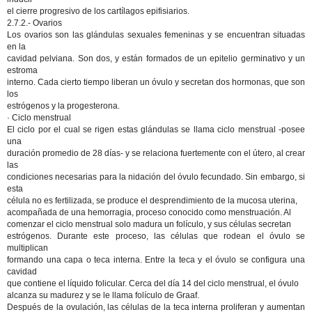
el cierre progresivo de los cartílagos epifisiarios.
2.7.2.- Ovarios
Los ovarios son las glándulas sexuales femeninas y se encuentran situadas
en la
cavidad pelviana. Son dos, y están formados de un epitelio germinativo y un
estroma
interno. Cada cierto tiempo liberan un óvulo y secretan dos hormonas, que son
los
estrógenos y la progesterona.
· Ciclo menstrual
El ciclo por el cual se rigen estas glándulas se llama ciclo menstrual -posee
una
duración promedio de 28 días- y se relaciona fuertemente con el útero, al crear
las
condiciones necesarias para la nidación del óvulo fecundado. Sin embargo, si
esta
célula no es fertilizada, se produce el desprendimiento de la mucosa uterina,
acompañada de una hemorragia, proceso conocido como menstruación. Al
comenzar el ciclo menstrual solo madura un folículo, y sus células secretan
estrógenos. Durante este proceso, las células que rodean el óvulo se
multiplican
formando una capa o teca interna. Entre la teca y el óvulo se configura una
cavidad
que contiene el líquido folicular. Cerca del día 14 del ciclo menstrual, el óvulo
alcanza su madurez y se le llama folículo de Graaf.
Después de la ovulación, las células de la teca interna proliferan y aumentan