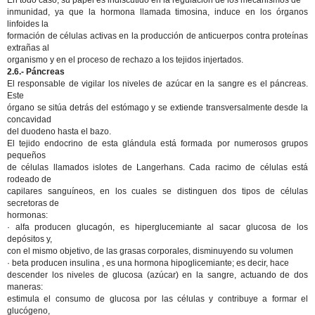
En todo caso, su papel es indiscutido en la regulación de los mecanismos de
inmunidad, ya que la hormona llamada timosina, induce en los órganos
linfoides la
formación de células activas en la producción de anticuerpos contra proteínas
extrañas al
organismo y en el proceso de rechazo a los tejidos injertados.
2.6.- Páncreas
El responsable de vigilar los niveles de azúcar en la sangre es el páncreas.
Este
órgano se sitúa detrás del estómago y se extiende transversalmente desde la
concavidad
del duodeno hasta el bazo.
El tejido endocrino de esta glándula está formada por numerosos grupos
pequeños
de células llamados islotes de Langerhans. Cada racimo de células está
rodeado de
capilares sanguíneos, en los cuales se distinguen dos tipos de células
secretoras de
hormonas:
· alfa producen glucagón, es hiperglucemiante al sacar glucosa de los
depósitos y,
con el mismo objetivo, de las grasas corporales, disminuyendo su volumen
· beta producen insulina , es una hormona hipoglicemiante; es decir, hace
descender los niveles de glucosa (azúcar) en la sangre, actuando de dos
maneras:
estimula el consumo de glucosa por las células y contribuye a formar el
glucógeno,