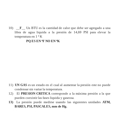
10)
__
F
__ Un BTU es la cantidad de calor que debe ser agregado a una
libra de agua liquida a la presión de 14,69 PSI para elevar la
temperatura en 1 º K
PQ ES EN ºF NO EN ºK
11)
UN GAS
es un estado en el cual al aumentar la presión este no puede
condensar sin variar la temperatura.
12)
El
PRESION CRITICA
corresponde a la máxima presión a la que
pueden coexistir las fases liquida y gaseosa.
13)
La presión puede medirse usando las siguientes unidades
ATM,
BARES, PSI, PASCALES, mm de Hg.