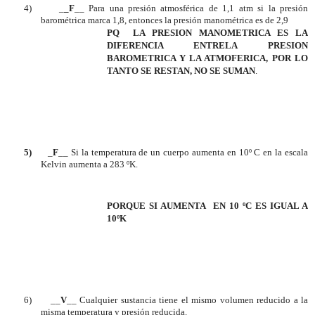
4)
_
_F
__ Para una presión atmosférica de 1,1 atm si la presión
barométrica marca 1,8, entonces la presión manométrica es de 2,9
PQ
LA PRESION MANOMETRICA ES LA
DIFERENCIA ENTRELA PRESION
BAROMETRICA Y LA ATMOFERICA, POR LO
TANTO SE RESTAN, NO SE SUMAN
.
5)
_
F
__ Si la temperatura de un cuerpo aumenta en 10º C en la escala
Kelvin aumenta a 283 ºK.
PORQUE SI AUMENTA
EN 10 ºC ES IGUAL A
10ºK
6)
__
V
__ Cualquier sustancia tiene el mismo volumen reducido a la
misma temperatura y presión reducida.