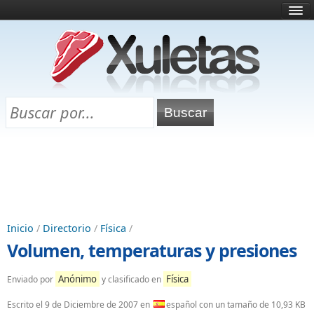
Inicio
¿Qué es esto?
Directorio
Selectividad
Chuletas para exámenes
Programa Chuletas
Inicio
/
Directorio
/
Física
/
Volumen, temperaturas y presiones
Anónimo
Física
Enviado por
y clasificado en
Escrito el
9 de Diciembre de 2007
en
español con un tamaño de 10,93 KB