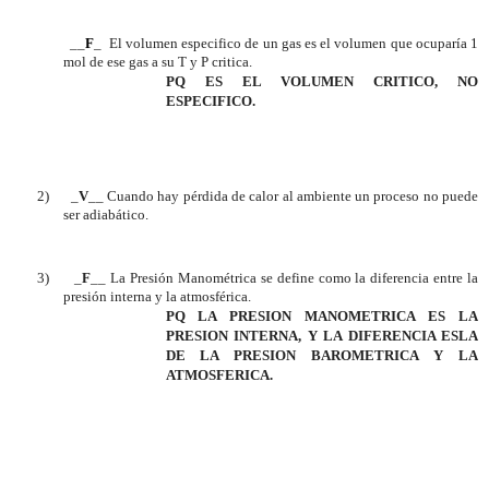
__
F
_
El volumen especifico de un gas es el volumen que ocuparía 1
mol de ese gas a su T y P critica.
PQ ES EL VOLUMEN CRITICO, NO
ESPECIFICO.
2)
_
V
__ Cuando hay pérdida de calor al ambiente un proceso no puede
ser adiabático.
3)
_
F
__ La Presión Manométrica se define como la diferencia entre la
presión interna y la atmosférica.
PQ LA PRESION MANOMETRICA ES LA
PRESION INTERNA, Y LA DIFERENCIA ESLA
DE LA PRESION BAROMETRICA Y LA
ATMOSFERICA.