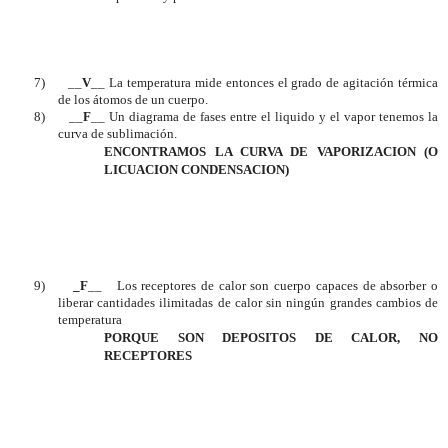
7)
__
V
__ La temperatura mide entonces el grado de agitación térmica
de los átomos de un cuerpo.
8)
__
F
__ Un diagrama de fases entre el liquido y el vapor tenemos la
curva de sublimación.
ENCONTRAMOS LA CURVA DE VAPORIZACION (O
LICUACION CONDENSACION)
9)
_F
__
Los receptores de calor son cuerpo capaces de absorber o
liberar cantidades ilimitadas de calor sin ningún grandes cambios de
temperatura
PORQUE SON DEPOSITOS DE CALOR, NO
RECEPTORES