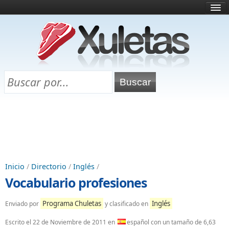
Inicio
¿Qué es esto?
Directorio
Selectividad
Chuletas para exámenes
Programa Chuletas
Inicio
/
Directorio
/
Inglés
/
Vocabulario profesiones
Programa Chuletas
Inglés
Enviado por
y clasificado en
Escrito el
22 de Noviembre de 2011
en
español con un tamaño de 6,63