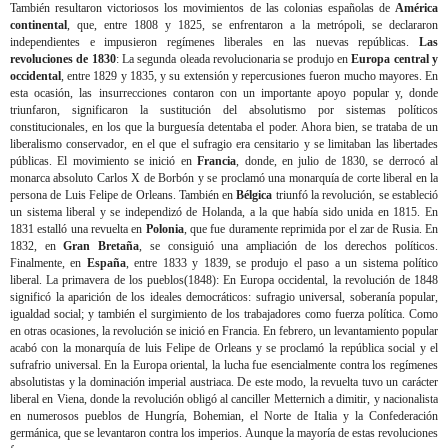
También resultaron victoriosos los movimientos de las colonias españolas de
América
continental
, que, entre 1808 y 1825, se enfrentaron a la metrópoli, se declararon
independientes e impusieron regímenes liberales en las nuevas repúblicas.
Las
revoluciones de 1830
: La segunda oleada revolucionaria se produjo en
Europa central y
occidental
, entre 1829 y 1835, y su extensión y repercusiones fueron mucho mayores. En
esta ocasión, las insurrecciones contaron con un importante apoyo popular y, donde
triunfaron, significaron la sustitución del absolutismo por sistemas políticos
constitucionales, en los que la burguesía detentaba el poder. Ahora bien, se trataba de un
liberalismo conservador, en el que el sufragio era censitario y se limitaban las libertades
públicas. El movimiento se inició en
Francia
, donde, en julio de 1830, se derrocó al
monarca absoluto Carlos X de Borbón y se proclamó una monarquía de corte liberal en la
persona de Luis Felipe de Orleans. También en
Bélgica
triunfó la revolución, se estableció
un sistema liberal y se independizó de Holanda, a la que había sido unida en 1815. En
1831 estalló una revuelta en
Polonia
, que fue duramente reprimida por el zar de Rusia. En
1832, en
Gran Bretaña
, se consiguió una ampliación de los derechos políticos.
Finalmente, en
España
, entre 1833 y 1839, se produjo el paso a un sistema político
liberal. La primavera de los pueblos(1848): En Europa occidental, la revolución de 1848
significó la aparición de los ideales democráticos: sufragio universal, soberanía popular,
igualdad social; y también el surgimiento de los trabajadores como fuerza política. Como
en otras ocasiones, la revolución se inició en Francia. En febrero, un levantamiento popular
acabó con la monarquía de luis Felipe de Orleans y se proclamó la república social y el
sufrafrio universal. En la Europa oriental, la lucha fue esencialmente contra los regímenes
absolutistas y la dominación imperial austriaca. De este modo, la revuelta tuvo un carácter
liberal en Viena, donde la revolución obligó al canciller Metternich a dimitir, y nacionalista
en numerosos pueblos de Hungría, Bohemian, el Norte de Italia
y la Confederación
germánica, que se levantaron contra los imperios. Aunque la mayoría de estas revoluciones