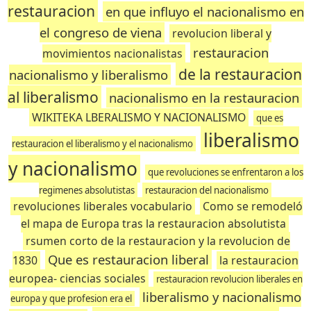
restauracion
en que influyo el nacionalismo en
el congreso de viena
revolucion liberal y
restauracion
movimientos nacionalistas
de la restauracion
nacionalismo y liberalismo
al liberalismo
nacionalismo en la restauracion
WIKITEKA LBERALISMO Y NACIONALISMO
que es
liberalismo
restauracion el liberalismo y el nacionalismo
y nacionalismo
que revoluciones se enfrentaron a los
regimenes absolutistas
restauracion del nacionalismo
revoluciones liberales vocabulario
Como se remodeló
el mapa de Europa tras la restauracion absolutista
rsumen corto de la restauracion y la revolucion de
Que es restauracion liberal
1830
la restauracion
europea- ciencias sociales
restauracion revolucion liberales en
liberalismo y nacionalismo
europa y que profesion era el