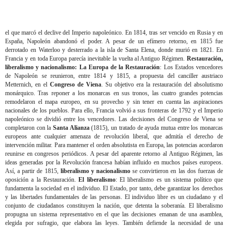
el que marcó el declive del Imperio napoleónico. En 1814, tras ser vencido en Rusia y en
España, Napoleón abandonó el poder. A pesar de un efímero retorno, en 1815 fue
derrotado en Waterloo y desterrado a la isla de Santa Elena, donde murió en 1821. En
Francia y en toda Europa parecía inevitable la vuelta al Antiguo Régimen.
Restauración,
liberalismo y nacionalismo: La Europa de la Restauración
: Los Estados vencedores
de Napoleón se reunieron, entre 1814 y 1815, a propuesta del canciller austriaco
Metternich, en el
Congreso de Viena
. Su objetivo era la restauración del absolutismo
monárquico. Tras reponer a los monarcas en sus tronos, las cuatro grandes potencias
remodelaron el mapa europeo, en su provecho y sin tener en cuenta las aspiraciones
nacionales de los pueblos. Para ello, Francia volvió a sus fronteras de 1792 y el Imperio
napoleónico se dividió entre los vencedores. Las decisiones del Congreso de Viena se
completaron con la
Santa Alianza
(1815), un tratado de ayuda mutua entre los monarcas
europeos ante cualquier amenaza de revolución liberal, que admitía el derecho de
intervención militar. Para mantener el orden absolutista en Europa, las potencias acordaron
reunirse en congresos periódicos. A pesar del aparente retorno al Antiguo Régimen, las
ideas generadas por la Revolución francesa habían influido en muchos países europeos.
Así, a partir de 1815,
liberalismo y nacionalismo
se convirtieron en las dos fuerzas de
oposición a la Restauración.
El liberalismo
: El liberalismo es un sistema político que
fundamenta la sociedad en el individuo. El Estado, por tanto, debe garantizar los derechos
y las libertades fundamentales de las personas. El individuo libre es un ciudadano y el
conjunto de ciudadanos constituyen la nación, que detenta la soberanía. El liberalismo
propugna un sistema representativo en el que las decisiones emanan de una asamblea,
elegida por sufragio, que elabora las leyes. También defiende la necesidad de una