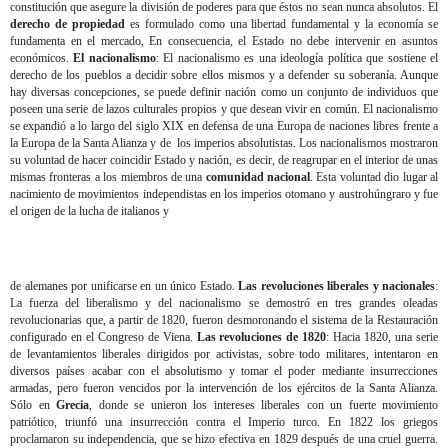
constitución que asegure la división de poderes para que éstos no sean nunca absolutos. El
derecho de propiedad
es formulado como una libertad fundamental y la economía se
fundamenta en el mercado, En consecuencia, el Estado no debe intervenir en asuntos
económicos.
El nacionalismo
: El nacionalismo es una ideología política que sostiene el
derecho de los pueblos a decidir sobre ellos mismos y a defender su soberanía. Aunque
hay diversas concepciones, se puede definir nación como un conjunto de individuos que
poseen una serie de lazos culturales propios y que desean vivir en común. El nacionalismo
se expandió a lo largo del siglo XIX en defensa de una Europa de naciones libres frente a
la Europa de la Santa Alianza y de los imperios absolutistas. Los nacionalismos mostraron
su voluntad de hacer coincidir Estado y nación, es decir, de reagrupar en el interior de unas
mismas fronteras a los miembros de una
comunidad nacional
. Esta voluntad dio lugar al
nacimiento de movimientos independistas en los imperios otomano y austrohúngraro y fue
el origen de la lucha de italianos y
de alemanes por unificarse en un único Estado.
Las revoluciones liberales y nacionales
:
La fuerza del liberalismo y del nacionalismo se demostró en tres grandes oleadas
revolucionarias que, a partir de 1820, fueron desmoronando el sistema de la Restauración
configurado en el Congreso de Viena.
Las revoluciones de 1820
: Hacia 1820, una serie
de levantamientos liberales dirigidos por activistas, sobre todo militares, intentaron en
diversos países acabar con el absolutismo y tomar el poder mediante insurrecciones
armadas, pero fueron vencidos por la intervención de los ejércitos de la Santa Alianza.
Sólo en
Grecia
, donde se unieron los intereses liberales con un fuerte movimiento
patriótico, triunfó una insurrección contra el Imperio turco. En 1822 los griegos
proclamaron su independencia, que se hizo efectiva en 1829 después de una cruel guerra.