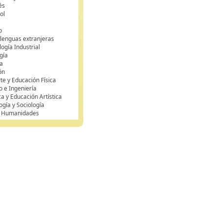
és
ol
o
 lenguas extranjeras
ogía Industrial
gía
a
ón
te y Educación Física
o e Ingeniería
ca y Educación Artística
ogía y Sociología
y Humanidades