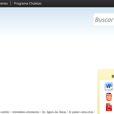
menes
Programa Chuletas
D
 carteles / orientation-orientacion / les lignes-las lineas / le painer-carta,cesta /