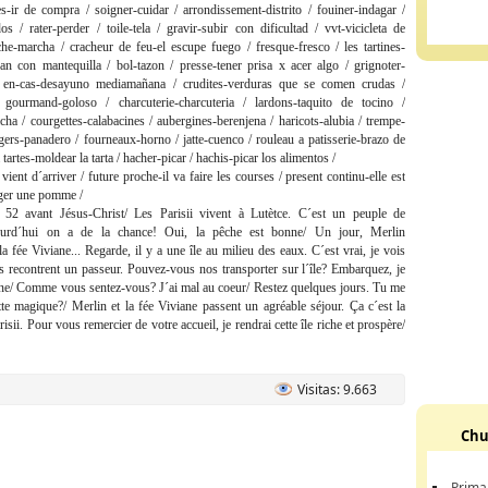
es-ir de compra / soigner-cuidar / arrondissement-distrito / fouiner-indagar /
dos / rater-perder / toile-tela / gravir-subir con dificultad / vvt-vicicleta de
e-marcha / cracheur de feu-el escupe fuego / fresque-fresco / les tartines-
n con mantequilla / bol-tazon / presse-tener prisa x acer algo / grignoter-
 en-cas-desayuno mediamañana / crudites-verduras que se comen crudas /
/ gourmand-goloso / charcuterie-charcuteria / lardons-taquito de tocino /
icha / courgettes-calabacines / aubergines-berenjena / haricots-alubia / trempe-
gers-panadero / fourneaux-horno / jatte-cuenco / rouleau a patisserie-brazo de
 tartes-moldear la tarta / hacher-picar / hachis-picar los alimentos /
 vient d´arriver / future proche-il va faire les courses / present continu-elle est
nger une pomme /
e, 52 avant Jésus-Christ/ Les Parisii vivent à Lutètce. C´est un peuple de
ourd´hui on a de la chance! Oui, la pêche est bonne/ Un jour, Merlin
la fée Viviane... Regarde, il y a une île au milieu des eaux. C´est vrai, je vois
ls recontrent un passeur. Pouvez-vous nos transporter sur l´île? Embarquez, je
e/ Comme vous sentez-vous? J´ai mal au coeur/ Restez quelques jours. Tu me
tte magique?/ Merlin et la fée Viviane passent un agréable séjour. Ça c´est la
ii. Pour vous remercier de votre accueil, je rendrai cette île riche et prospère/
Visitas: 9.663
Chu
Prima