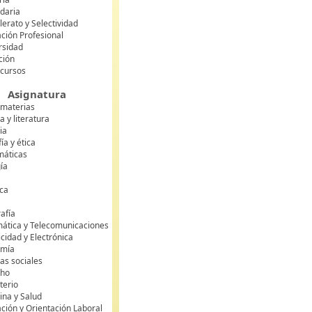
daria
lerato y Selectividad
ción Profesional
rsidad
ción
 cursos
Asignatura
 materias
 y literatura
ia
fía y ética
áticas
gía
ca
s
afía
mática y Telecomunicaciones
icidad y Electrónica
omía
as sociales
cho
terio
ina y Salud
ción y Orientación Laboral