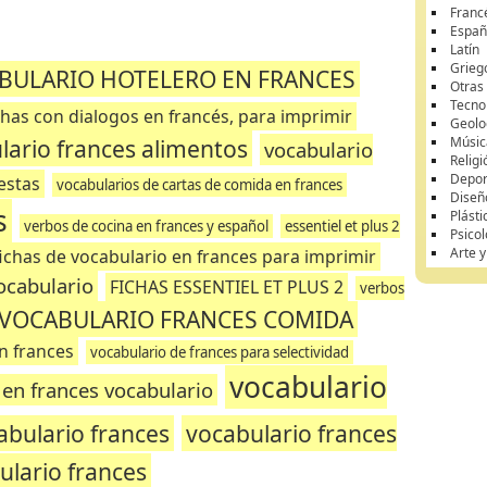
Franc
Españ
Latín
Grieg
BULARIO HOTELERO EN FRANCES
Otras
Tecnol
chas con dialogos en francés, para imprimir
Geolo
lario frances alimentos
Músic
vocabulario
Religi
Depor
uestas
vocabularios de cartas de comida en frances
Diseñ
s
Plásti
verbos de cocina en frances y español
essentiel et plus 2
Psicol
Arte 
fichas de vocabulario en frances para imprimir
ocabulario
FICHAS ESSENTIEL ET PLUS 2
verbos
VOCABULARIO FRANCES COMIDA
n frances
vocabulario de frances para selectividad
vocabulario
 en frances vocabulario
abulario frances
vocabulario frances
ulario frances