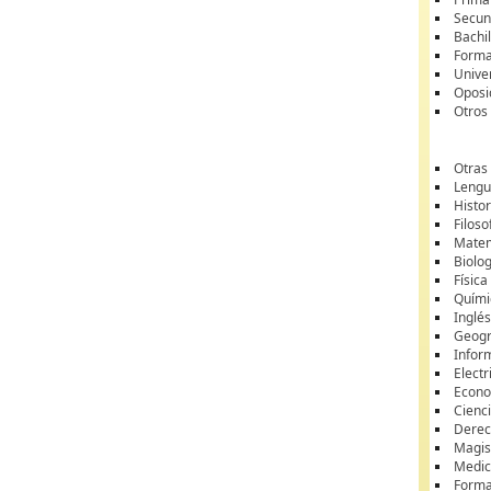
Secun
Bachil
Forma
Unive
Oposi
Otros
Otras
Lengua
Histor
Filoso
Matem
Biolo
Física
Quími
Inglé
Geogr
Infor
Electr
Econ
Cienci
Dere
Magis
Medic
Forma