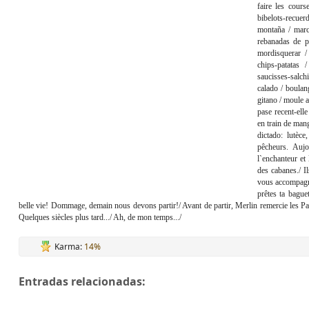
faire les cours
bibelots-recuer
montaña / march
rebanadas de pa
mordisquerar /
chips-patatas 
saucisses-salch
calado / boulan
gitano / moule a
pase recent-elle
en train de ma
dictado: lutèc
pêcheurs. Auj
l`enchanteur et 
des cabanes./ I
vous accompagn
prêtes ta bague
belle vie! Dommage, demain nous devons partir!/ Avant de partir, Merlin remercie les Paris
Quelques siècles plus tard.../ Ah, de mon temps.../
Karma:
14%
Entradas relacionadas: