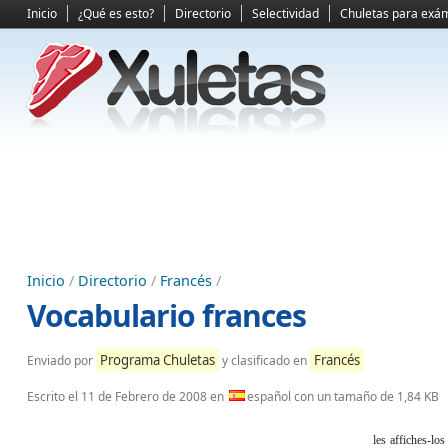
Inicio
¿Qué es esto?
Directorio
Selectividad
Chuletas para exá
Inicio
/
Directorio
/
Francés
/
Vocabulario frances
Programa Chuletas
Francés
Enviado por
y clasificado en
Escrito el
11 de Febrero de 2008
en
español con un tamaño de 1,84 KB
les affiches-los