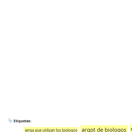
Etiquetas:
argot de biologos
jerga que utilizan los biologos