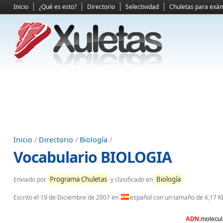
Inicio
¿Qué es esto?
Directorio
Selectividad
Chuletas para exá
Inicio
/
Directorio
/
Biología
/
Vocabulario BIOLOGIA
Programa Chuletas
Biología
Enviado por
y clasificado en
Escrito el
19 de Diciembre de 2007
en
español con un tamaño de 6,17 K
ADN:
molecul