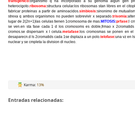
transgenico:
organismo q ha incorporado a su genoma algun gen pro
heterocigoto.
ribosoma:
structura celular.los ribosomas stan libres en el cit
fabricar proteinas a partir de aminoacidos.
simbiosis:
sinonimo de mutualismo
strexa q ambos organismos no pueden sobrevivir x separado.
trisomia:
alt
lugar de 2(2n+1)las celulas tienen 1cromosoma de mas.
MITOSIS:
prfase:
l c
se ven.en sta fase cada 1 d los cromosoms es doble,frmao x 2cromatids 
cromos.se dispersarn x l celula.
metafase:
los cromosmas se ponen en el e
desaparecn.d ls 2cromatids cada 1se dsplaza a un polo.
telofase:
una vz en l
nuclear y se cmpleta la division dl nucleo.
Karma:
13%
Entradas relacionadas: