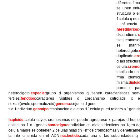
diferents frm
se unen entr
structura o e
1celula q no
l influenci
hereditarios:
dscendients.
c
stos cromoso
se manif
heterodigoto.
duplicado.
cr
d las structu
celula.
cromo
implicado en 
frma ident
misma.
diploi
pares o par
heterocigoto.
especie:
grupo d prganismos q tienen caracteristicas sem
fertiles.
fenotipo:
caracteres visibles d 1organismo cntrolads x e
sexual(ovulo,spermatozoid)
genoma:
cnjunto d gene
s d 1individuo.
genotipo:
cmbinacion d alelos d 1celula.pued referirs a 1gen 
haploide:
celula cuyos cromosomas no puedn agruparse x parejas d homo
dstints pa 1 o +genes.
homocigoto:
individuo cn alelos identicos pa 1gen d
celula madre se obtienen 2 celulas hijas cn =nº de cromosomas y geneticamen
la info cntenida en el ADN.
nucleotido:
cada una d las subunidades q 