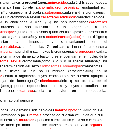
as alternativas q present 1gen.
aminoacido:
cada 1 d ls subunidads q
e si pa frmar 1proteina.
anomalia cromosomica:
irregularidad en l
l nº d cromosoms d 1celula.
autosoma:
cualqiera d ls cromosoms d
 sea un cromosoma sexual.
caracteres adkiridos:
caracters debidos a
a d ls cndiciones d vida y q no son hereditarios.
caracteres
caracters q son transmitids x ls progenitores a sus
ariotipo:
cnjunto d cromosoms q una celula.disposicion ordenada d
mas segun su tamaño y frma.
codominantes(alelos):
alelos d 1gen q
iestan cn =intensidd y simultaniament en el
cromatidas:
cada 1 d las 2 replicas q frman 1 cromosoma
omatina:
material dl q stan hexos ls cromosomas.
cromosoma:
cada 1
ras cn frma de filamento o baston q se encuentran en el nucleo de la
soma sexual:
cromosoma,como X o Y d la specie humana,q sta
l determinacion del sexo.
cromosomas homologos
:
cromosomas de
ica q llevan la info pa ls mismos caracteres,aunq no la
de:
celula u organismo cuyos cromosomas se pueden agrupar x
ejas de homologos(2n)
dominante:
alelo q se expresa en el
ejants,q puedn reproducirse entre si y suyos dscendients on
l genotipo.
gameto:
cellula q intrvien en l reproduccion
detrminao o al genoma
logos.Los gametos son haploides.
heterocigoto:
individuo cn alelos
eterminado o pa +.
mitosis:
proceso de division celulr en el q d una
t identicas.
mutacion:
aparicion d frma subita y al azar d cambios en
se unen pa frmar un acido nucleico como en ADN.
organismo