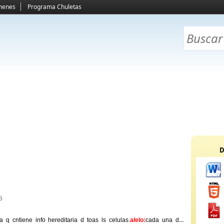
menes
Programa Chuletas
D
B
a q cntiene info hereditaria d toas ls celulas.
alelo:
cada una d ls