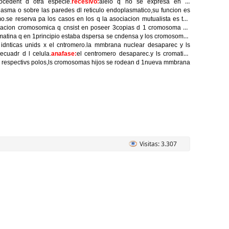
cedent d otra especie.
recesivo:
alelo q no se expresa en el
oplasma o sobre las paredes dl reticulo endoplasmatico,su funcion es
.se reserva pa los casos en los q la asociacion mutualista es tan
eracion cromosomica q cnsist en poseer 3copias d 1 cromosoma en
rmatina q en 1principio estaba dspersa se cndensa y los cromosomas
idnticas unids x el cntromero.la mmbrana nuclear desaparec y ls
cuadr d l celula.
anafase:
el centromero desaparec.y ls cromatids
s respectivs polos,ls cromosomas hijos se rodean d 1nueva mmbrana
Visitas: 3.307