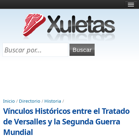
Inicio
¿Qué es esto?
Directorio
Selectividad
Chuletas para exámenes
Programa Chuletas
Inicio
/
Directorio
/
Historia
/
Vínculos Históricos entre el Tratado
de Versalles y la Segunda Guerra
Mundial