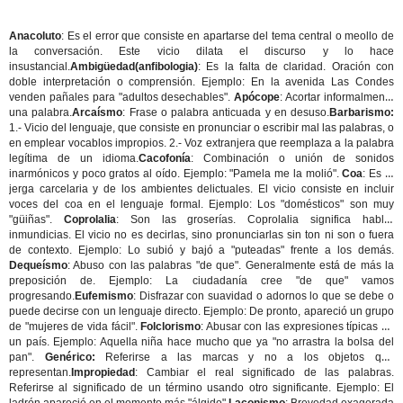
Anacoluto
: Es el error que consiste en apartarse del tema central o meollo de
la conversación. Este vicio dilata el discurso y lo hace
insustancial.
Ambigüedad(anfibologia)
: Es la falta de claridad. Oración con
doble interpretación o comprensión. Ejemplo: En la avenida Las Condes
venden pañales para "adultos desechables".
Apócope
: Acortar informalmente
una palabra.
Arcaísmo
: Frase o palabra anticuada y en desuso.
Barbarismo:
1.- Vicio del lenguaje, que consiste en pronunciar o escribir mal las palabras, o
en emplear vocablos impropios. 2.- Voz extranjera que reemplaza a la palabra
legítima de un idioma.
Cacofonía
: Combinación o unión de sonidos
inarmónicos y poco gratos al oído. Ejemplo: "Pamela me la molió".
Coa
: Es la
jerga carcelaria y de los ambientes delictuales. El vicio consiste en incluir
voces del coa en el lenguaje formal. Ejemplo: Los "domésticos" son muy
"güiñas".
Coprolalia
: Son las groserías. Coprolalia significa hablar
inmundicias. El vicio no es decirlas, sino pronunciarlas sin ton ni son o fuera
de contexto. Ejemplo: Lo subió y bajó a "puteadas" frente a los demás.
Dequeísmo
: Abuso con las palabras "de que". Generalmente está de más la
preposición de. Ejemplo: La ciudadanía cree "de que" vamos
progresando.
Eufemismo
: Disfrazar con suavidad o adornos lo que se debe o
puede decirse con un lenguaje directo. Ejemplo: De pronto, apareció un grupo
de "mujeres de vida fácil".
Folclorismo
: Abusar con las expresiones típicas de
un país. Ejemplo: Aquella niña hace mucho que ya "no arrastra la bolsa del
pan".
Genérico:
Referirse a las marcas y no a los objetos que
representan.
Impropiedad
: Cambiar el real significado de las palabras.
Referirse al significado de un término usando otro significante. Ejemplo: El