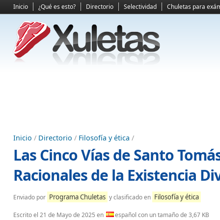
Inicio
¿Qué es esto?
Directorio
Selectividad
Chuletas para exá
Inicio
/
Directorio
/
Filosofía y ética
/
Las Cinco Vías de Santo Tomá
Racionales de la Existencia Di
Programa Chuletas
Filosofía y ética
Enviado por
y clasificado en
Escrito el
21 de Mayo de 2025
en
español con un tamaño de 3,67 KB