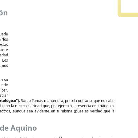
ión
puede
 "los
estas
quiere
iedad
. Los
vemos
en su
puede
ios".
strar
tológico"
). Santo Tomás mantendrá, por el contrario, que no cabe
con la misma claridad que, por ejemplo, la esencia del triángulo.
nosotros, aunque sea evidente en sí misma (pues es verdad que la
 de Aquino