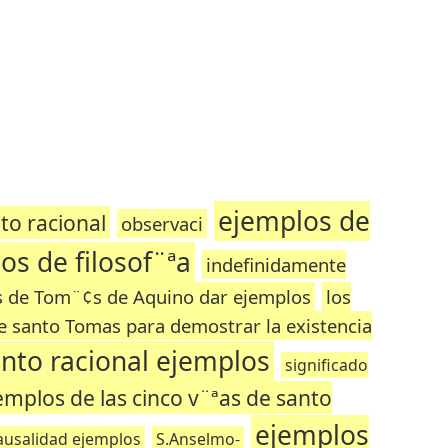
ejemplos de
to racional
observaci
ios de filosof¨ªa
indefinidamente
as de Tom¨¢s de Aquino dar ejemplos
los
de santo Tomas para demostrar la existencia
nto racional ejemplos
significado
emplos de las cinco v¨ªas de santo
ejemplos
causalidad ejemplos
S.Anselmo-