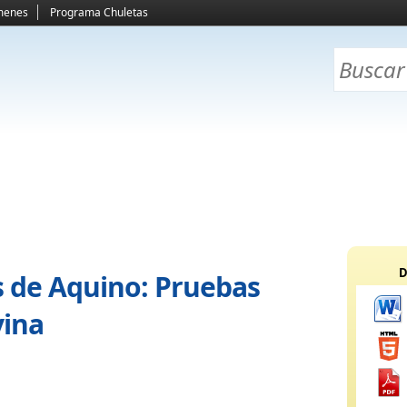
menes
Programa Chuletas
D
s de Aquino: Pruebas
vina