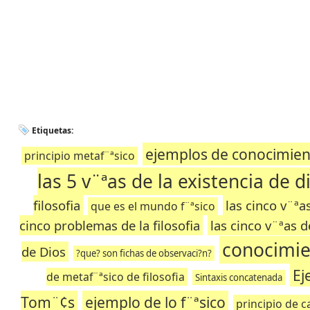
Etiquetas:
ejemplos de conocimien
principio metaf¨ªsico
las 5 v¨ªas de la existencia de d
filosofia
las cinco v¨ª
que es el mundo f¨ªsico
cinco problemas de la filosofia
las cinco v¨ªas 
conocimie
de Dios
?que? son fichas de observaci?n?
Ej
de metaf¨ªsico de filosofia
Sintaxis concatenada
Tom¨¢s
ejemplo de lo f¨ªsico
principio de 