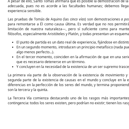
A pesar de ello, Santo Tomás afirmará que es posible la demostración de l
adecuada, pues no es acorde a las facultades humanas; debemos llegar 
experiencia sensible.
Las pruebas de Tomás de Aquino (las
cinco vías
) son demostraciones
a pos
para remontarse a Él como causa última. Es verdad que no nos permitir
limitación de nuestra naturaleza—, pero sí suficiente como para mant
filósofos, especialmente Aristóteles y Platón, y todas presentan un esquem
El punto de partida es un dato real de experiencia, fijándose en distint
En un segundo momento, introducen un principio metafísico (nada pue
algo menos perfecto...).
En el tercer momento, coinciden en la afirmación de que en una ser
que es necesario detenerse en un término.
Y concluyen en la necesidad de la existencia de un ser supremo trasc
La primera vía parte de la observación de la existencia de movimiento 
segunda parte de la existencia de causas en el mundo y concluye en la 
diferencias en la perfección de los seres del mundo, y termina proponiend
son la tercera y la quinta.
La Tercera Vía comienza destacando uno de los rasgos más importantes de 
contingencia: todos los seres existen, pero podrían no existir; tienen los ras