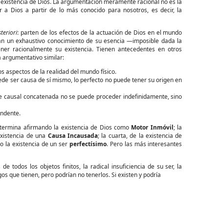
a existencia de Dios. La argumentación meramente racional no es la
a Dios a partir de lo más conocido para nosotros, es decir, la
teriori
: parten de los efectos de la actuación de Dios en el mundo
án un exhaustivo conocimiento de su esencia —imposible dada la
ener racionalmente su existencia. Tienen antecedentes en otros
a argumentativo similar:
os aspectos de la realidad del mundo físico.
de ser causa de sí mismo, lo perfecto no puede tener su origen en
ie causal concatenada no se puede proceder indefinidamente, sino
endente.
y termina afirmando la existencia de Dios como
Motor Inmóvil
; la
existencia de una
Causa Incausada
; la cuarta, de la existencia de
o la existencia de un ser
perfectísimo
. Pero las más interesantes
todos los objetos finitos, la radical insuficiencia de su ser, la
gos que tienen, pero podrían no tenerlos. Si existen y podría