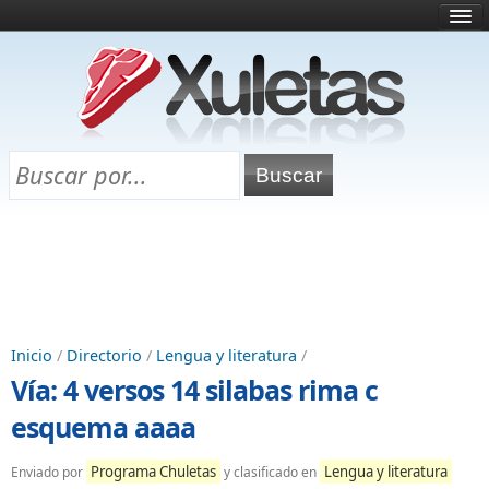
Inicio
¿Qué es esto?
Directorio
Selectividad
Chuletas para exámenes
Programa Chuletas
Inicio
/
Directorio
/
Lengua y literatura
/
Vía: 4 versos 14 silabas rima c
esquema aaaa
Programa Chuletas
Lengua y literatura
Enviado por
y clasificado en