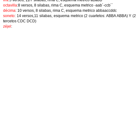
lira
:5 versos, 11/7 silabas, rima C, esquema metrico aBabB
octavilla
:8 versos, 8 silabas, rima C, esquema metrico -aab´-ccb´´
décima
: 10 versos, 8 silabas, rima C, esquema metrico abbaaccddc
soneto
: 14 versos,11 silabas, esquema metrico (2 cuartetos: ABBA ABBA) Y (2
tercetos CDC DCD)
zéjel
: