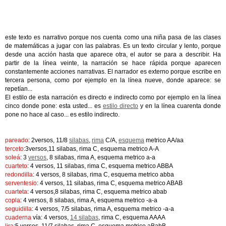
este texto es narrativo porque nos cuenta como una niña pasa de las clases
de matemáticas a jugar con las palabras. Es un texto circular y lento, porque
desde una acción hasta que aparece otra, el autor se para a describir. Ha
partir de la línea veinte, la narración se hace rápida porque aparecen
constantemente acciones narrativas. El narrador es externo porque escribe en
tercera persona, como por ejemplo en la línea nueve, donde aparece: se
repetían...
El estilo de esta narración es directo e indirecto como por ejemplo en la línea
cinco donde pone: esta usted... es
estilo directo
y en la línea cuarenta donde
pone no hace al caso... es estilo indirecto.
pareado
: 2versos, 11/8
silabas
,
rima
C/A,
esquema
metrico AA/aa
terceto
:3versos,11 silabas, rima C, esquema metrico A-A
soleá
: 3
versos
, 8 silabas, rima A, esquema metrico a-a
cuarteto
: 4 versos, 11 silabas, rima C, esquema metrico ABBA
redondilla
: 4 versos, 8 silabas, rima C, esquema metrico abba
serventesio
: 4 versos, 11 silabas, rima C, esquema metrico ABAB
cuarteta
: 4 versos,8 silabas, rima C, esquema metrico abab
copla
: 4 versos, 8 silabas, rima A, esquema metrico -a-a
seguidilla
: 4 versos, 7/5 silabas, rima A, esquema metrico -a-a
cuaderna
vía: 4 versos,
14 silabas
, rima C, esquema AAAA