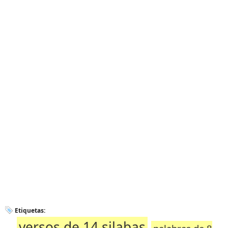
Etiquetas:
versos de 14 silabas