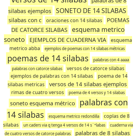
palabras de 8
SONETO DE 14 SILABAS
silabas ejemplos
silabas con c
POEMAS
oraciones con 14 silabas
esquema metrico
DE CATORCE SILABAS
soneto
EJEMPLOS DE CUADERNA VIA
esquema
metrico abba
ejemplos de poemas con 14 sílabas métricas
poemas de 14 silabas
palabras con 4 aaaa
versos de catorce silabas
palabras con catorce silabas
ejemplos de palabras con 14 silabas
poema de 14
versos de 14 silabas ejemplos
silabas metricas
rimas de cuatro versos
poema de 4 versos y 14 silabas
palabras con
soneto esquema métrico
14 silabas
coplas de 8
esquema metrico redondilla
silabas
un caders via q tenga 4 versos de 14 s¨ªlabas
cuaderna via
palabras de 8 silabas
de cuatro versos de catorce palabras