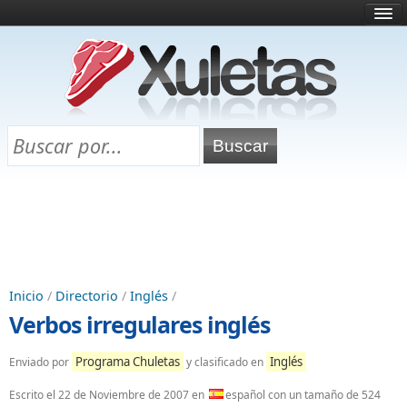
Inicio
¿Qué es esto?
Directorio
Selectividad
Chuletas para exámenes
Programa Chuletas
Inicio
/
Directorio
/
Inglés
/
Verbos irregulares inglés
Programa Chuletas
Inglés
Enviado por
y clasificado en
Escrito el
22 de Noviembre de 2007
en
español con un tamaño de 524