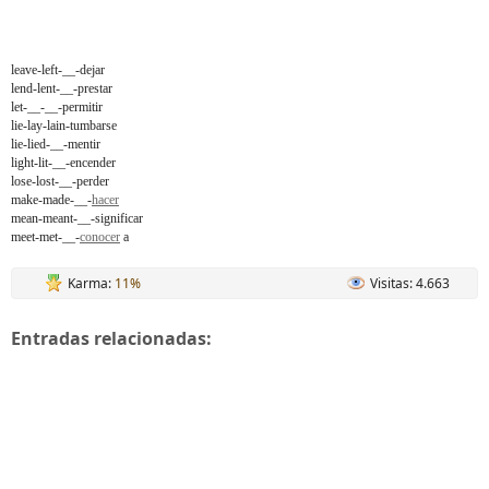
leave-left-__-dejar
lend-lent-__-prestar
let-__-__-permitir
lie-lay-lain-tumbarse
lie-lied-__-mentir
light-lit-__-encender
lose-lost-__-perder
make-made-__-
hacer
mean-meant-__-significar
meet-met-__-
conocer
a
Karma:
11%
Visitas: 4.663
Entradas relacionadas: