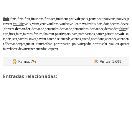
finir
:finis,finis,finit,finissons,finissez,finissent.
pouvoir
:peux,peux,peut,pouvons,pouvez,p
euvent.
vouloir
:veux,veux,veut,voullons,voulez,veulent
devoir
:dois,dois,doit,devons,devez
,doivent.
demander:
demande,demandes,demande,demandons,demandez,demandent
faire
:
f
aire,fires,faire,fairons,faistes,faoirent.
partir:
pars,pars,part,partons,partez,partent.
savoir:
sa
is,sais,sait,savons,savez,savent.
attendre:
attends,attends,attend,attendons,attendez,attenden
t.
//
demander:preguntar finir:acabar portir:partir pouvoir:pedir sortir:salir vouloir:querer
faire:hacer devoir:tener attendre: esperar
Karma:
7%
Visitas: 5.699
Entradas relacionadas: