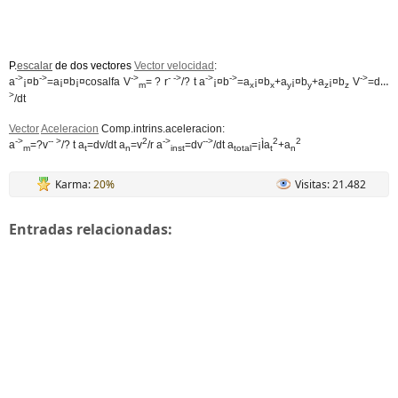
P.
escalar
de dos vectores
Vector velocidad
:
->
->
->
- ->
->
->
->
--
a
¡¤b
=a¡¤b¡¤cosalfa V
= ? r
/? t a
¡¤b
=a
¡¤b
+a
¡¤b
+a
¡¤b
V
=dr
m
x
x
y
y
z
z
>
/dt
Vector
Aceleracion
Comp.intrins.aceleracion:
->
-- >
2
->
-->
2
2
a
=?v
/? t a
=dv/dt a
=v
/r
a
=dv
/dt a
=¡Ìa
+a
m
t
n
inst
total
t
n
Karma:
20%
Visitas: 21.482
Entradas relacionadas: