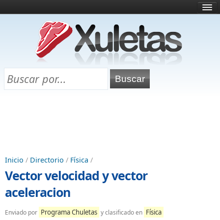
Inicio
¿Qué es esto?
Directorio
Selectividad
Chuletas para exámenes
Programa Chuletas
Inicio
/
Directorio
/
Física
/
Vector velocidad y vector
aceleracion
Programa Chuletas
Física
Enviado por
y clasificado en