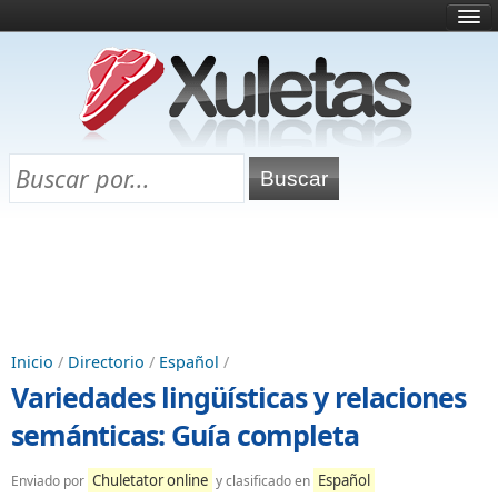
Inicio
¿Qué es esto?
Directorio
Selectividad
Chuletas para exámenes
Programa Chuletas
Inicio
/
Directorio
/
Español
/
Variedades lingüísticas y relaciones
semánticas: Guía completa
Chuletator online
Español
Enviado por
y clasificado en