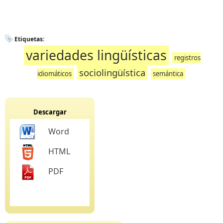
Etiquetas:
variedades lingüísticas
registros
sociolingüística
idiomáticos
semántica
Descargar
Word
HTML
PDF