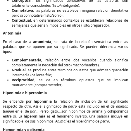
Conceptual
, los significados denotativos de las palabras son
totalmente coincidentes (listo/inteligente).
Connotativa
, las palabras no establecen ninguna relación denotativa
pero sí connotativa (listo/zorro).
Contextual
, en determinados contextos se establecen relaciones de
semejanza que serían imposibles en otros (listo/preparado).
Antonimia
En el caso de la
antonimia
, se trata de la relación semántica entre las
palabras que se oponen por su significado. Se pueden diferencia varios
tipos:
Complementaria
, relación entre dos vocablos cuando significa
completamente la negación del otro (macho/hembra).
Gradual
, se produce entre términos opuestos que admiten gradación
intermedia (caliente/frío).
Reciprocidad
, se da en términos opuestos que se implican
mutuamente (comprar/vender).
Hiponimia e hiperonimia
Se entiende por
hiponimia
la relación de inclusión de un significado
respecto de otro. Así el significado de
perro
está incluido en el de
animal
;
tulipán
en el de
flor
… Perro, gato….son hipónimos de animal y cohipónimos
entre sí. La
hiperonimia
es el fenómeno inverso, una palabra incluye en
significado el de sus hipónimos.
Animal
es el hiperónimo de
perro
.
Homonimia y polisemia