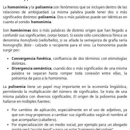
La
homonimia
y la
polisemia
son fenómenos que se incluyen dentro de las
relaciones de ambigüedad. La misma palabra puede tener dos o más
significados distintos:
polisemia
. Dos o más palabras puede ser idénticas en
cuanto al sonido:
homonimia
.
Son
homónimas
dos o más palabras de distinto origen que han llegado a
confundir sus significantes. (votar-botar). Si existe sólo coincidencia fónica se
denomina
homofonía
(vello/bello), si se añade la semejanza de grafía sería
homografía
.
Bota
- calzado o recipiente para el vino. La homonimia puede
surgir por:
Convergencia fonética
, confluencia de dos términos con etimologías
distintas.
Divergencia semántica
, cuando dos o más significados de una misma
palabra se separan hasta romper toda conexión entre ellas, la
polisemia da paso a la homonimia.
La
polisemia
tiene un papel muy importante en la economía lingüística,
permitiendo la multiplicación del número de significados. Se trata de una
misma palabra con diversos significados. El origen de la polisemia puede
hallarse en múltiples fuentes:
Por cambios de aplicación, especialmente en el uso de adjetivos, ya
que son muy propensos a cambiar sus significados según el nombre al
que acompañan (caballero).
Por especialización de un medio social, por ejemplo para un abogado
acción
será “acción legal” y para un actor “comienzo del rodaje”.