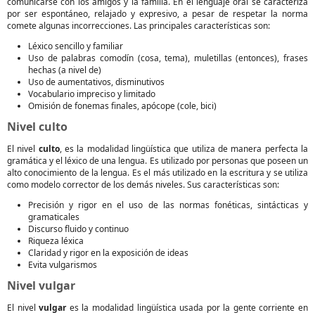
comunicarse con los amigos y la familia. En el lenguaje oral se caracteriza
por ser espontáneo, relajado y expresivo, a pesar de respetar la norma
comete algunas incorrecciones. Las principales características son:
Léxico sencillo y familiar
Uso de palabras comodín (cosa, tema), muletillas (entonces), frases
hechas (a nivel de)
Uso de aumentativos, disminutivos
Vocabulario impreciso y limitado
Omisión de fonemas finales, apócope (cole, bici)
Nivel culto
El nivel
culto
, es la modalidad lingüística que utiliza de manera perfecta la
gramática y el léxico de una lengua. Es utilizado por personas que poseen un
alto conocimiento de la lengua. Es el más utilizado en la escritura y se utiliza
como modelo corrector de los demás niveles. Sus características son:
Precisión y rigor en el uso de las normas fonéticas, sintácticas y
gramaticales
Discurso fluido y continuo
Riqueza léxica
Claridad y rigor en la exposición de ideas
Evita vulgarismos
Nivel vulgar
El nivel
vulgar
es la modalidad lingüística usada por la gente corriente en