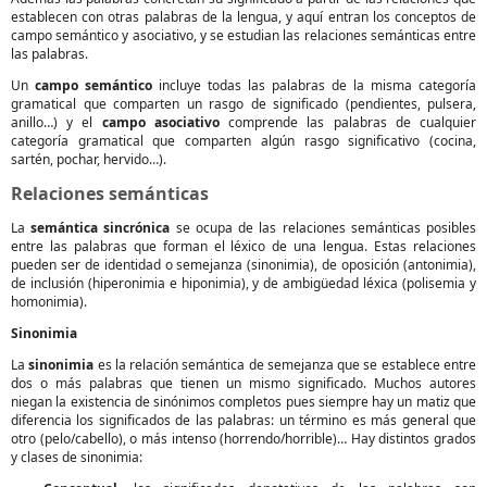
establecen con otras palabras de la lengua, y aquí entran los conceptos de
campo semántico y asociativo, y se estudian las relaciones semánticas entre
las palabras.
Un
campo semántico
incluye todas las palabras de la misma categoría
gramatical que comparten un rasgo de significado (pendientes, pulsera,
anillo…) y el
campo asociativo
comprende las palabras de cualquier
categoría gramatical que comparten algún rasgo significativo (cocina,
sartén, pochar, hervido…).
Relaciones semánticas
La
semántica sincrónica
se ocupa de las relaciones semánticas posibles
entre las palabras que forman el léxico de una lengua. Estas relaciones
pueden ser de identidad o semejanza (sinonimia), de oposición (antonimia),
de inclusión (hiperonimia e hiponimia), y de ambigüedad léxica (polisemia y
homonimia).
Sinonimia
La
sinonimia
es la relación semántica de semejanza que se establece entre
dos o más palabras que tienen un mismo significado. Muchos autores
niegan la existencia de sinónimos completos pues siempre hay un matiz que
diferencia los significados de las palabras: un término es más general que
otro (pelo/cabello), o más intenso (horrendo/horrible)… Hay distintos grados
y clases de sinonimia: